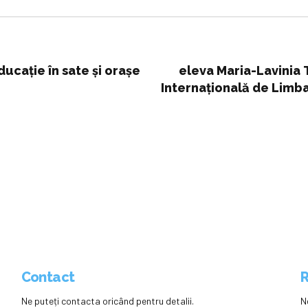
ducație în sate și orașe
eleva Maria-Lavinia
Internațională de Limb
de tine
Contact
R
Ne puteți contacta oricând pentru detalii.
N