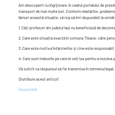
Am descoperit cu îngrijorare, în cadrul portalului de presă
transport de mai multe luni. Conform relatărilor, proble
lămuri această situație, vă rog să îmi răspundeți la următ
1. Câți profesori din județul Iași nu beneficiază de decon
2. Care este situația exactă în comuna Țibana: câte perso
3. Care este motivul întârzierilor și cine este responsabil
4. Care sunt măsurile pe care le veți lua pentru a rezolva 
Vă solicit ca răspunsul să fie transmise în termenul legal, 
Distribuie acest articol!
Source link