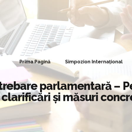
Prima Pagină
Simpozion Internațional
ntrebare parlamentară – P
 clarificări și măsuri conc