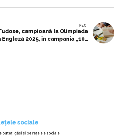
NEXT
 Tudose, campioană la Olimpiada
a Engleză 2025, în campania „100
ri pentru dezvoltarea României”
ețele sociale
e puteți găsi și pe rețelele sociale.