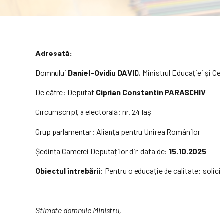
Adresată:
Domnului
Daniel-Ovidiu DAVID
, Ministrul Educației și C
De către: Deputat
Ciprian Constantin PARASCHIV
Circumscripția electorală: nr. 24 Iași
Grup parlamentar: Alianța pentru Unirea Românilor
Ședința Camerei Deputaților din data de:
15.10.2025
Obiectul întrebării
: Pentru o educație de calitate: solic
Stimate domnule Ministru,