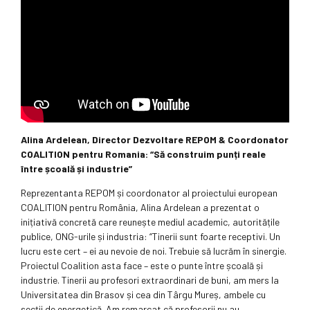
Alina Ardelean, Director Dezvoltare REPOM & Coordonator
COALITION pentru Romania: “Să construim punți reale
între școală și industrie”
Reprezentanta REPOM și coordonator al proiectului european
COALITION pentru România, Alina Ardelean a prezentat o
inițiativă concretă care reunește mediul academic, autoritățile
publice, ONG-urile și industria: “Tinerii sunt foarte receptivi. Un
lucru este cert – ei au nevoie de noi. Trebuie să lucrăm în sinergie.
Proiectul Coalition asta face – este o punte între școală și
industrie. Tinerii au profesori extraordinari de buni, am mers la
Universitatea din Brasov și cea din Târgu Mureș, ambele cu
secții de energetică. Am remarcat că profesorii nu au