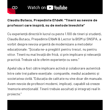
Claudiu Butacu, Președinte EfdeN: “Tinerii au nevoie de
profesori care inspiră, nu de metode învechite”
Cu experiență directă în lucrul cu peste 1.100 de tineri și studenți,
Claudiu Butacu, Președinte EfdeN & Lector la BISM și SNSPA, a
vorbit despre nevoia urgentă de modernizare a metodelor
educaționale: “Școala ne-a pregătit pentru trecut, nu pentru
viitor. Tinerii nu mai învață din frică, ci prin implicare și relevanță
practică. Trebuie să le oferim experiențe cu sens.”
Apelul său a fost către implicare activă și colaborare autentică
între cele trei paliere esențiale: companiile, mediul academic și
societatea civilă. “Educația de calitate nu vine doar din manuale.
Avem nevoie de profesori moderni, implicați, capabili să creeze
‘memorie emoțională’. Tinerii trebuie ascultați și integrați real în
proiecte.”