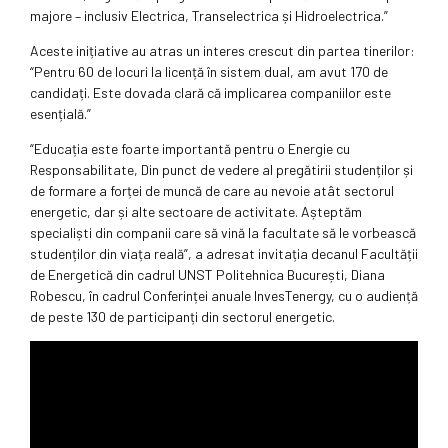
majore – inclusiv Electrica, Transelectrica și Hidroelectrica.”
Aceste inițiative au atras un interes crescut din partea tinerilor:
“Pentru 60 de locuri la licență în sistem dual, am avut 170 de
candidați. Este dovada clară că implicarea companiilor este
esențială.”
“Educația este foarte importantă pentru o Energie cu
Responsabilitate, Din punct de vedere al pregătirii studenților și
de formare a forței de muncă de care au nevoie atât sectorul
energetic, dar și alte sectoare de activitate. Așteptăm
specialiști din companii care să vină la facultate să le vorbească
studenților din viața reală”, a adresat invitația decanul Facultății
de Energetică din cadrul UNST Politehnica București, Diana
Robescu, în cadrul Conferinței anuale InvesTenergy, cu o audiență
de peste 130 de participanți din sectorul energetic.