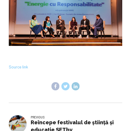
Source link
PREVIOUS
Reîncepe festivalul de ştiinţă şi
educaţie SETbv