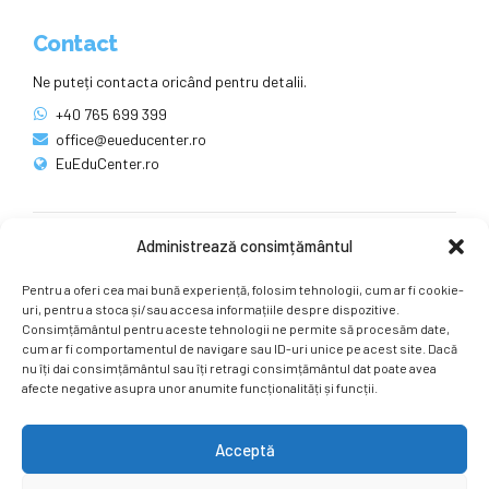
Contact
Ne puteți contacta oricând pentru detalii.
+40 765 699 399
office@eueducenter.ro
EuEduCenter.ro
Administrează consimțământul
Rețele sociale
Pentru a oferi cea mai bună experiență, folosim tehnologii, cum ar fi cookie-
Ne puteți găsi și pe rețelele sociale.
uri, pentru a stoca și/sau accesa informațiile despre dispozitive.
Consimțământul pentru aceste tehnologii ne permite să procesăm date,
cum ar fi comportamentul de navigare sau ID-uri unice pe acest site. Dacă
nu îți dai consimțământul sau îți retragi consimțământul dat poate avea
afecte negative asupra unor anumite funcționalități și funcții.
Acceptă
Copyright by
EuEduCenter.ro
.