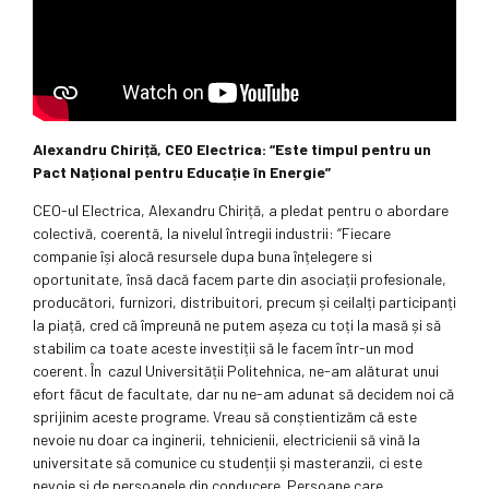
Alexandru Chiriță, CEO Electrica: “Este timpul pentru un
Pact Național pentru Educație în Energie”
CEO-ul Electrica, Alexandru Chiriță, a pledat pentru o abordare
colectivă, coerentă, la nivelul întregii industrii: “Fiecare
companie își alocă resursele dupa buna înțelegere si
oportunitate, însă dacă facem parte din asociații profesionale,
producători, furnizori, distribuitori, precum și ceilalți participanți
la piață, cred că împreună ne putem așeza cu toți la masă și să
stabilim ca toate aceste investiții să le facem într-un mod
coerent. În cazul Universității Politehnica, ne-am alăturat unui
efort făcut de facultate, dar nu ne-am adunat să decidem noi că
sprijinim aceste programe. Vreau să conștientizăm că este
nevoie nu doar ca inginerii, tehnicienii, electricienii să vină la
universitate să comunice cu studenții și masteranzii, ci este
nevoie și de persoanele din conducere. Persoane care