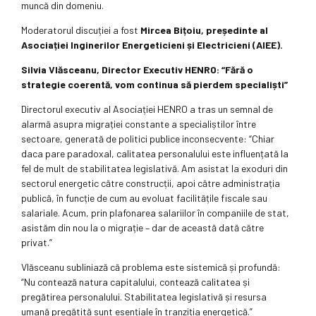
muncă din domeniu.
Moderatorul discuției a fost
Mircea Bițoiu, președinte al
Asociației Inginerilor Energeticieni și Electricieni (AIEE).
Silvia Vlăsceanu, Director Executiv HENRO: “Fără o
strategie coerentă, vom continua să pierdem specialiști”
Directorul executiv al Asociației HENRO a tras un semnal de
alarmă asupra migrației constante a specialiștilor între
sectoare, generată de politici publice inconsecvente: “Chiar
daca pare paradoxal, calitatea personalului este influențată la
fel de mult de stabilitatea legislativă. Am asistat la exoduri din
sectorul energetic către construcții, apoi către administrația
publică, în funcție de cum au evoluat facilitățile fiscale sau
salariale. Acum, prin plafonarea salariilor în companiile de stat,
asistăm din nou la o migrație – dar de această dată către
privat.”
Vlăsceanu subliniază că problema este sistemică și profundă:
“Nu contează natura capitalului, contează calitatea și
pregătirea personalului. Stabilitatea legislativă și resursa
umană pregătită sunt esențiale în tranziția energetică.”