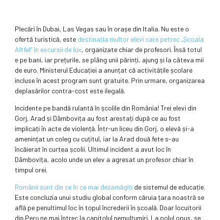
Plecări în Dubai, Las Vegas sau în orașe din Italia. Nu este o
ofertă turistică, este
destinația multor elevi care petrec „Școala
Altfel” în excursii de lux
, organizate chiar de profesori. Însă totul
e pe bani, iar prețurile, se plâng unii părinți, ajung și la câteva mii
de euro. Ministerul Educației a anunțat că activitățile școlare
incluse în acest program sunt gratuite. Prin urmare, organizarea
deplasărilor contra-cost este ilegală.
Incidente pe bandă rulantă în școlile din România! Trei elevi din
Gorj, Arad și Dâmbovița au fost arestați după ce au fost
implicați în acte de violență. Într-un liceu din Gorj, o elevă și-a
amenințat un coleg cu cuțitul, iar la Arad două fete s-au
încăierat în curtea școlii. Ultimul incident a avut loc în
Dâmbovița, acolo unde un elev a agresat un profesor chiar în
timpul orei.
Românii sunt din ce în ce mai dezamăgiți
de sistemul de educație.
Este concluzia unui studiu global conform căruia țara noastră se
află pe penultimul loc în topul încrederii în școală. Doar locuitorii
din Peru ne mai întrec la capitolul nemulțumiri. La polul opus, se