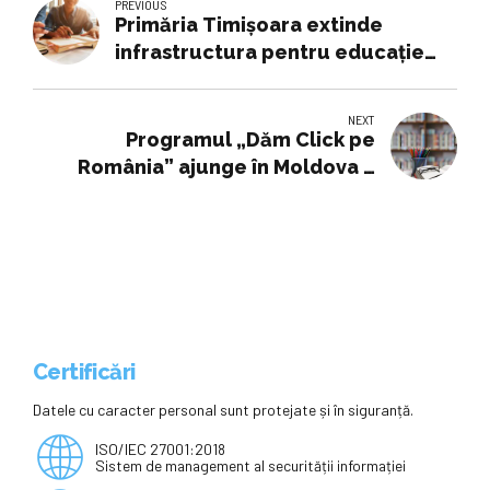
PREVIOUS
Primăria Timișoara extinde
infrastructura pentru educație
timpurie prin achiziția unei clădiri
istorice din zona Iosefin-Elisabetin
NEXT
Programul „Dăm Click pe
România” ajunge în Moldova –
Cotidianul
Certificări
Datele cu caracter personal sunt protejate și în siguranță.
ISO/IEC 27001:2018
Sistem de management al securității informației