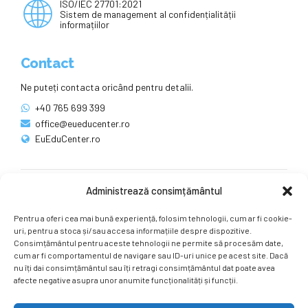
ISO/IEC 27701:2021
Sistem de management al confidențialității
informațiilor
Contact
Ne puteți contacta oricând pentru detalii.
+40 765 699 399
office@eueducenter.ro
EuEduCenter.ro
Administrează consimțământul
Rețele sociale
Pentru a oferi cea mai bună experiență, folosim tehnologii, cum ar fi cookie-
Ne puteți găsi și pe rețelele sociale.
uri, pentru a stoca și/sau accesa informațiile despre dispozitive.
Consimțământul pentru aceste tehnologii ne permite să procesăm date,
cum ar fi comportamentul de navigare sau ID-uri unice pe acest site. Dacă
nu îți dai consimțământul sau îți retragi consimțământul dat poate avea
afecte negative asupra unor anumite funcționalități și funcții.