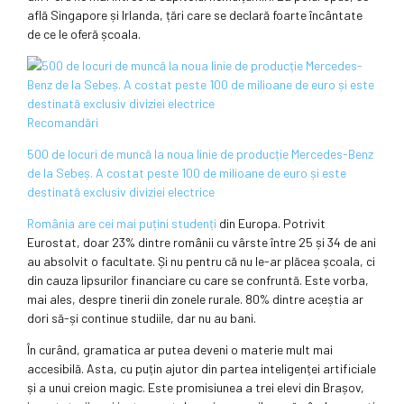
află Singapore și Irlanda, țări care se declară foarte încântate
de ce le oferă școala.
Recomandări
500 de locuri de muncă la noua linie de producție Mercedes-Benz
de la Sebeș. A costat peste 100 de milioane de euro și este
destinată exclusiv diviziei electrice
România are cei mai puțini studenți
din Europa. Potrivit
Eurostat, doar 23% dintre românii cu vârste între 25 și 34 de ani
au absolvit o facultate. Și nu pentru că nu le-ar plăcea școala, ci
din cauza lipsurilor financiare cu care se confruntă. Este vorba,
mai ales, despre tinerii din zonele rurale. 80% dintre aceștia ar
dori să-și continue studiile, dar nu au bani.
În curând, gramatica ar putea deveni o materie mult mai
accesibilă. Asta, cu puțin ajutor din partea inteligenței artificiale
și a unui creion magic. Este promisiunea a trei elevi din Brașov,