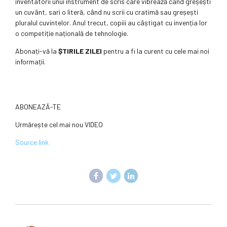
inventatorii unui instrument de scris care vibrează când greșești
un cuvânt, sari o literă, când nu scrii cu cratimă sau greșești
pluralul cuvintelor. Anul trecut, copiii au câștigat cu invenția lor
o competiție națională de tehnologie.
Abonați-vă la
ȘTIRILE ZILEI
pentru a fi la curent cu cele mai noi
informații.
ABONEAZĂ-TE
Urmărește cel mai nou VIDEO
Source link