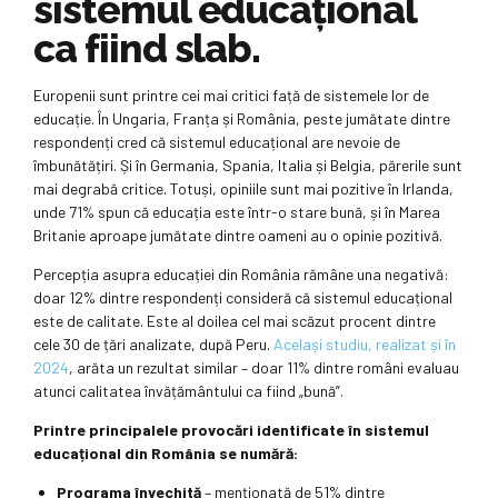
sistemul educațional
ca fiind slab.
Europenii sunt printre cei mai critici față de sistemele lor de
educație. În Ungaria, Franța și România, peste jumătate dintre
respondenți cred că sistemul educațional are nevoie de
îmbunătățiri. Și în Germania, Spania, Italia și Belgia, părerile sunt
mai degrabă critice. Totuși, opiniile sunt mai pozitive în Irlanda,
unde 71% spun că educația este într-o stare bună, și în Marea
Britanie aproape jumătate dintre oameni au o opinie pozitivă.
Percepția asupra educației din România rămâne una negativă:
doar 12% dintre respondenți consideră că sistemul educațional
este de calitate. Este al doilea cel mai scăzut procent dintre
cele 30 de țări analizate, după Peru.
Același studiu, realizat și în
2024
, arăta un rezultat similar – doar 11% dintre români evaluau
atunci calitatea învățământului ca fiind „bună”.
Printre principalele provocări identificate în sistemul
educațional din România se numără:
Programa învechită
– menționată de 51% dintre