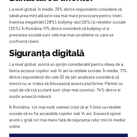
La nivel global, în medie, 33% dintre respondenți consideră că
sănătatea mintală este cea mai mare provocare pentru tineri,
înaintea inegalității (28%), bullying-ului (26%) și rețelelor sociale
(25%). În România 71% dintre consideră că bullying-ul și
presiunea socială sunt cele mai mari probleme cu care se
confruntă tinerii.
Siguranța digitală
La nivel global, există un sprijin considerabil pentru ideea de a
limita accesul copiilor sub 14 ani la rețelele sociale. În medie, 71%
dintre respondenții din cele 30 de țări analizate consideră că
minorii nu ar trebui să folosească aceste platforme. Părinții cu
copii de vârstă școlară sunt chiar mai convinși: 74% dintre ei
susțin această măsură.
În România, tot mai mulți oameni cred că ar fi bine ca rețelele
sociale să nu fie accesibile copiilor sub 14 ani. Această opinie
arată o grijă tot mai mare față de siguranța celor mici în mediul
online.