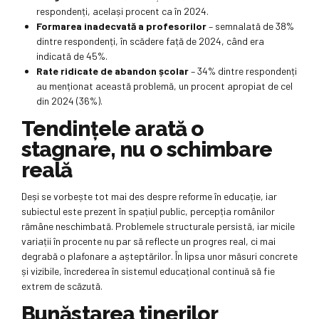
respondenți, același procent ca în 2024.
Formarea inadecvată a profesorilor
– semnalată de 38%
dintre respondenți, în scădere față de 2024, când era
indicată de 45%.
Rate ridicate de abandon școlar
– 34% dintre respondenți
au menționat această problemă, un procent apropiat de cel
din 2024 (36%).
Tendințele arată o
stagnare, nu o schimbare
reală
Deși se vorbește tot mai des despre reforme în educație, iar
subiectul este prezent în spațiul public, percepția românilor
rămâne neschimbată. Problemele structurale persistă, iar micile
variații în procente nu par să reflecte un progres real, ci mai
degrabă o plafonare a așteptărilor. În lipsa unor măsuri concrete
și vizibile, încrederea în sistemul educațional continuă să fie
extrem de scăzută.
Bunăstarea tinerilor