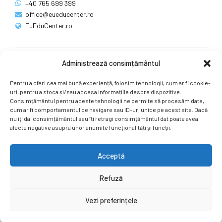
+40 765 699 399
office@eueducenter.ro
EuEduCenter.ro
Administrează consimțământul
Rețele sociale
Pentru a oferi cea mai bună experiență, folosim tehnologii, cum ar fi cookie-
Ne puteți găsi și pe rețelele sociale.
uri, pentru a stoca și/sau accesa informațiile despre dispozitive.
Consimțământul pentru aceste tehnologii ne permite să procesăm date,
cum ar fi comportamentul de navigare sau ID-uri unice pe acest site. Dacă
nu îți dai consimțământul sau îți retragi consimțământul dat poate avea
afecte negative asupra unor anumite funcționalități și funcții.
Acceptă
Copyright by
EuEduCenter.ro
.
Refuză
Prima Pagină
Simpozion Internațional
Revista
Știri
Vezi preferințele
Cont Client
ÎNAPOI SUS