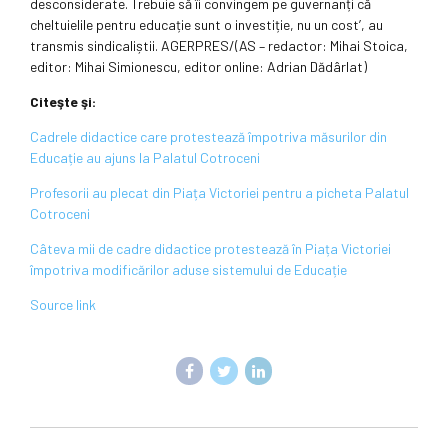
desconsiderate. Trebuie să îi convingem pe guvernanți că
cheltuielile pentru educație sunt o investiție, nu un cost’, au
transmis sindicaliștii. AGERPRES/(AS – redactor: Mihai Stoica,
editor: Mihai Simionescu, editor online: Adrian Dădârlat)
Citeşte şi:
Cadrele didactice care protestează împotriva măsurilor din
Educație au ajuns la Palatul Cotroceni
Profesorii au plecat din Piața Victoriei pentru a picheta Palatul
Cotroceni
Câteva mii de cadre didactice protestează în Piața Victoriei
împotriva modificărilor aduse sistemului de Educație
Source link