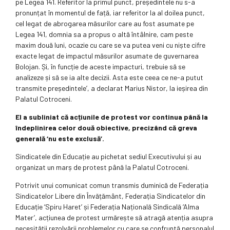
pe Legea 141. Referitor la primul punct, președintele nu s-a
pronunțat în momentul de față, iar referitor la al doilea punct,
cel legat de abrogarea măsurilor care au fost asumate pe
Legea 141, domnia sa a propus o altă întâlnire, cam peste
maxim două luni, ocazie cu care se va putea veni cu niște cifre
exacte legat de impactul măsurilor asumate de guvernarea
Bolojan. Și, în funcție de aceste impacturi, trebuie să se
analizeze și să se ia alte decizii. Asta este ceea ce ne-a putut
transmite președintele’, a declarat Marius Nistor, la ieșirea din
Palatul Cotroceni.
El a subliniat că acțiunile de protest vor continua până la
îndeplinirea celor două obiective, precizând că greva
generală ‘nu este exclusă’.
Sindicatele din Educație au pichetat sediul Executivului și au
organizat un marș de protest până la Palatul Cotroceni.
Potrivit unui comunicat comun transmis duminică de Federația
Sindicatelor Libere din Învățământ, Federația Sindicatelor din
Educație ‘Spiru Haret’ și Federația Națională Sindicală ‘Alma
Mater’, acțiunea de protest urmărește să atragă atenția asupra
necesității rezolvării problemelor cu care se confruntă personalul