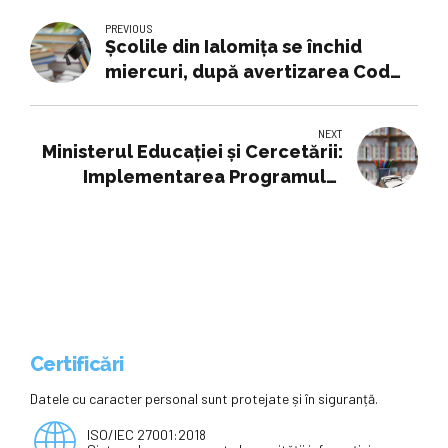
PREVIOUS
Școlile din Ialomița se închid
miercuri, după avertizarea Cod
roșu de ploi torențiale. Cursurile,
suspendate și în Călărași
NEXT
Ministerul Educației și Cercetării:
Implementarea Programului
Național 'Masă sănătoasă'
continuă
Certificări
Datele cu caracter personal sunt protejate și în siguranță.
ISO/IEC 27001:2018