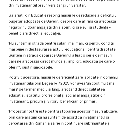
din învățământul preuniversitar și universitar.
Salariații din Educație resping măsurile de reducere a deficitului
bugetar adoptate de Guvern, despre care afirmă că afectează
negativ nu doar angajații din sistem, ci și elevii și studenții –
beneficiarii direcți ai educației.
‘Nu suntem în stradă pentru salarii mai mari, ci pentru condiții
mai bune în desfășurarea actului educațional, pentru dreptate.
Suntem în stradă deoarece Guvernul a luat o serie de măsuri
care ne afectează direct munca și, implicit, educația pe care o
oferim’, susțin sindicatele.
Potrivit acestora, măsurile de ‘eficientizare’ aplicate în domeniul
învățământului prin Legea 141/2025 vor avea ‘un cost mult mai
mare’ pe termen mediu și lung, afectând direct calitatea
educației, statutul profesional și social al angajaților din
învățământ, precum și viitorul beneficiarilor primari.
‘Protestul nostru este pentru stoparea acestor măsuri abuzive,
prin care arătăm că nu suntem de acord ca învățământul și
cercetarea din România să fie în continuare subfinanțate și