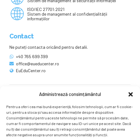
Sistem de management al securității informației
ISO/IEC 27701:2021
Sistem de management al confidențialității
informațiilor
Contact
Ne puteți contacta oricând pentru detalii.
+40 765 699 399
office@eueducenter.ro
EuEduCenter.ro
Administrează consimțământul
Rețele sociale
Pentru a oferi cea mai bună experiență, folosim tehnologii, cum ar fi cookie-
Ne puteți găsi și pe rețelele sociale.
uri, pentru a stoca și/sau accesa informațiile despre dispozitive.
Consimțământul pentru aceste tehnologii ne permite să procesăm date,
cum ar fi comportamentul de navigare sau ID-uri unice pe acest site. Dacă
nu îți dai consimțământul sau îți retragi consimțământul dat poate avea
afecte negative asupra unor anumite funcționalități și funcții.