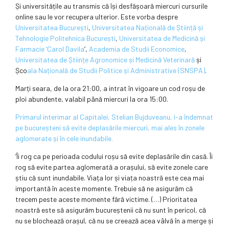
Și universitățile au transmis că își desfășoară miercuri cursurile
online sau le vor recupera ulterior. Este vorba despre
Universitatea București
,
Universitatea Națională de Știință și
Tehnologie Politehnica București
,
Universitatea de Medicină și
Farmacie ‘Carol Davila
‘,
Academia de Studii Economice
,
Universitatea de Științe Agronomice și Medicină Veterinară
și
Șco
ala Națională de Studii Politice și Administrative (SNSPA)
.
Marți seara, de la ora 21:00, a intrat în vigoare un cod roșu de
ploi abundente, valabil până miercuri la ora 15:00.
Primarul interimar al Capitalei, Stelian Bujduveanu, i-a îndemnat
pe bucureșteni să evite deplasările miercuri, mai ales în zonele
aglomerate și în cele inundabile.
‘Îi rog ca pe perioada codului roșu să evite deplasările din casă. Îi
rog să evite partea aglomerată a orașului, să evite zonele care
știu că sunt inundabile. Viața lor și viața noastră este cea mai
importantă în aceste momente. Trebuie să ne asigurăm că
trecem peste aceste momente fără victime. (…) Prioritatea
noastră este să asigurăm bucureștenii că nu sunt în pericol, că
nu se blochează orașul, că nu se creează acea vâlvă în a merge și