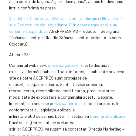
a lua copilul de la școală și a-l duce acasă’, a spus Bujduveanu,
într-o conferință de presă.
Și județele Constanța, Călărași, Ialomița, Giurgiu și Ilfov se află
sub Cod roșu de ploi abundente. Și în aceste zone școlile au
cursurile suspendate.
AGERPRES/(AS – redactor: Georgiana
Tănăsescu, editor: Claudia Stănescu, editor online: Alexandru
Cojocaru)
Afisari: 23
Conținutul website-ului
www.agerpres.ro
este destinat
exclusiv informării publice. Toate informaţiile publicate pe acest
site de către AGERPRES sunt protejate de
dispoziţiile legale incidente. Sunt interzise copierea,
reproducerea, recompilarea, modificarea, precum şi orice
modalitate de exploatare a conţinutului acestui website.
Informaţiile transmise pe
www.agerpres.ro
pot fi preluate, în
conformitate cu legislaţia aplicabilă,
în limita a 500 de semne. Detalii în secţiunea
Condiţii de utilizare
.
Dacă sunteţi interesaţi de preluarea
ştirilor AGERPRES, vă rugăm să contactaţi Direcţia Marketing –
[email protected]
.