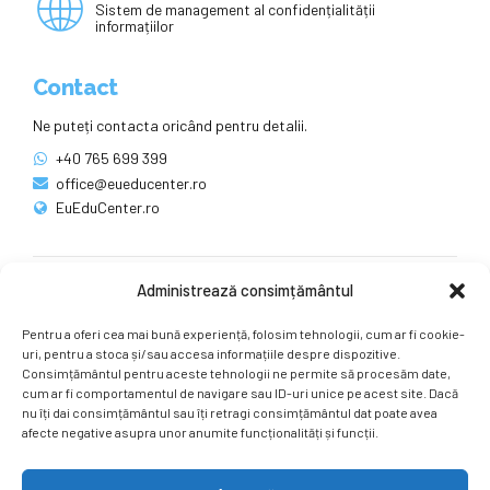
Sistem de management al confidențialității
informațiilor
Contact
Ne puteți contacta oricând pentru detalii.
+40 765 699 399
office@eueducenter.ro
EuEduCenter.ro
Administrează consimțământul
Rețele sociale
Pentru a oferi cea mai bună experiență, folosim tehnologii, cum ar fi cookie-
Ne puteți găsi și pe rețelele sociale.
uri, pentru a stoca și/sau accesa informațiile despre dispozitive.
Consimțământul pentru aceste tehnologii ne permite să procesăm date,
cum ar fi comportamentul de navigare sau ID-uri unice pe acest site. Dacă
nu îți dai consimțământul sau îți retragi consimțământul dat poate avea
afecte negative asupra unor anumite funcționalități și funcții.