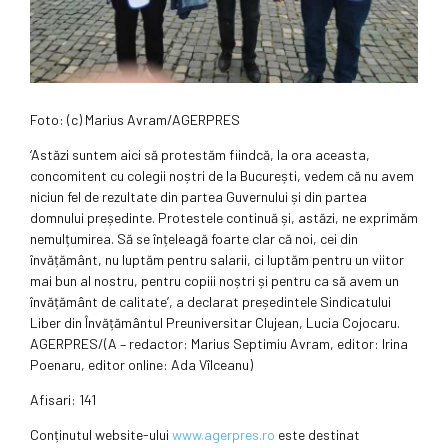
Foto: (c) Marius Avram/AGERPRES
‘Astăzi suntem aici să protestăm fiindcă, la ora aceasta,
concomitent cu colegii noștri de la București, vedem că nu avem
niciun fel de rezultate din partea Guvernului și din partea
domnului președinte. Protestele continuă și, astăzi, ne exprimăm
nemulțumirea. Să se înțeleagă foarte clar că noi, cei din
învățământ, nu luptăm pentru salarii, ci luptăm pentru un viitor
mai bun al nostru, pentru copiii noștri și pentru ca să avem un
învățământ de calitate’, a declarat președintele Sindicatului
Liber din Învățământul Preuniversitar Clujean, Lucia Cojocaru.
AGERPRES/(A – redactor: Marius Septimiu Avram, editor: Irina
Poenaru, editor online: Ada Vîlceanu)
Afisari: 141
Conținutul website-ului
www.agerpres.ro
este destinat