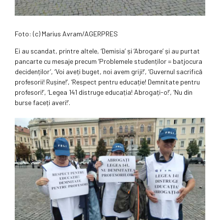
Foto: (c) Marius Avram/AGERPRES
Ei au scandat, printre altele, ‘Demisia’ și ‘Abrogare’ și au purtat
pancarte cu mesaje precum ‘Problemele studenților = batjocura
decidenților’, ‘Voi aveți buget, noi avem griji!’, ‘Guvernul sacrifică
profesorii! Rușine!’, ‘Respect pentru educație! Demnitate pentru
profesori!’, ‘Legea 141 distruge educația! Abrogați-o!’, ‘Nu din
burse faceți averi!’.