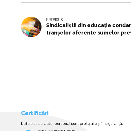
PREVIOUS
Sindicaliştii din educaţie cond
tranşelor aferente sumelor pre
judecătoreşti - Radio Bucuresti
Online
Certificări
Datele cu caracter personal sunt protejate și în siguranță.