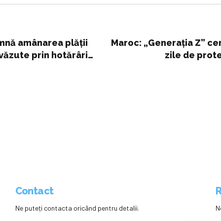
amnă amânarea plăţii
Maroc: „Generaţia Z” ce
văzute prin hotărâri
zile de prot
 FM - Radio Muzica Live
Manifestanţii vor ser
bune după ce opt fe
spital: 
Contact
R
Ne puteți contacta oricând pentru detalii.
N