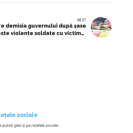
NEXT
re demisia guvernului după şase
este violente soldate cu victime.
vicii de sănătate şi educaţie mai
mei însărcinate au murit într-un
„Vrem spitale, nu doar stadioane”
ețele sociale
e puteți găsi și pe rețelele sociale.