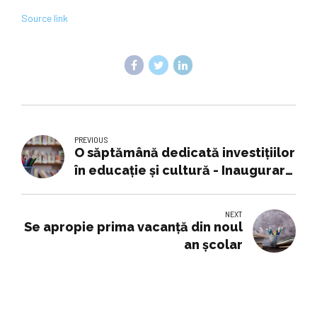
Source link
PREVIOUS
O săptămână dedicată investițiilor
în educație și cultură - Inaugurare
simultană la ASE și Academia de
Muzică din Cluj
NEXT
Se apropie prima vacanță din noul
an școlar