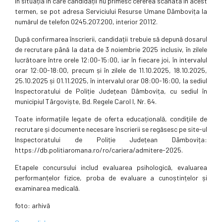
În situația în care candidații nu primesc cererea scanată în acest
termen, se pot adresa Serviciului Resurse Umane Dâmbovița la
numărul de telefon 0245.207.200, interior 20112.
După confirmarea înscrierii, candidații trebuie să depună dosarul
de recrutare până la data de 3 noiembrie 2025 inclusiv, în zilele
lucrătoare între orele 12:00-15:00, iar în fiecare joi, în intervalul
orar 12:00-18:00, precum și în zilele de 11.10.2025, 18.10.2025,
25.10.2025 și 01.11.2025, în intervalul orar 08:00-16:00, la sediul
Inspectoratului de Poliție Județean Dâmbovița, cu sediul în
municipiul Târgoviște, Bd. Regele Carol I, Nr. 64.
Toate informațiile legate de oferta educațională, condiţiile de
recrutare și documente necesare înscrierii se regăsesc pe site-ul
Inspectoratului de Poliție Județean Dâmbovița:
https://db.politiaromana.ro/ro/cariera/admitere-2025.
Etapele concursului includ evaluarea psihologică, evaluarea
performanțelor fizice, proba de evaluare a cunoștințelor și
examinarea medicală.
foto: arhivă