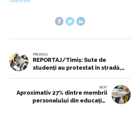
Source link
PREVIOUS
REPORTAJ/Timiș: Sute de
studenți au protestat în stradă,
nemulțumiți de măsurile
guvernamentale de austeritate
NEXT
Aproximativ 27% dintre membrii
personalului din educaţie,
mobilizaţi în Franţa la o grevă,
anunţă un sindicat. Guvernul
francez anunţă că 6,42% dintre
profesori se află în grevă