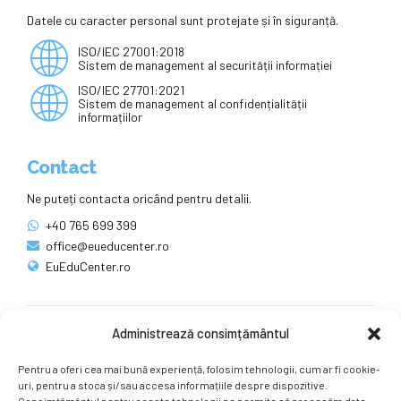
Datele cu caracter personal sunt protejate și în siguranță.
ISO/IEC 27001:2018
Sistem de management al securității informației
ISO/IEC 27701:2021
Sistem de management al confidențialității
informațiilor
Contact
Ne puteți contacta oricând pentru detalii.
+40 765 699 399
office@eueducenter.ro
EuEduCenter.ro
Administrează consimțământul
Rețele sociale
Pentru a oferi cea mai bună experiență, folosim tehnologii, cum ar fi cookie-
Ne puteți găsi și pe rețelele sociale.
uri, pentru a stoca și/sau accesa informațiile despre dispozitive.