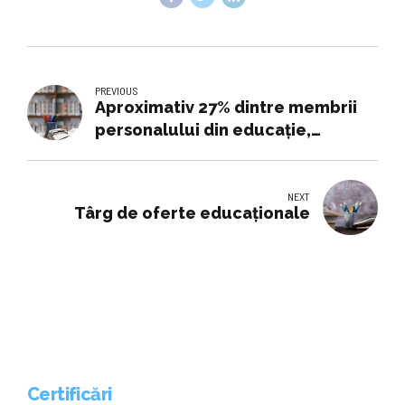
PREVIOUS
Aproximativ 27% dintre membrii
personalului din educaţie,
mobilizaţi în Franţa la o grevă,
anunţă un sindicat. Guvernul
francez anunţă că 6,42% dintre
NEXT
Târg de oferte educaţionale
profesori se află în grevă
Certificări