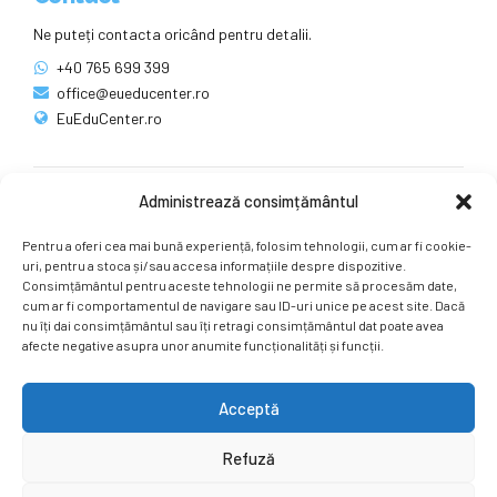
Ne puteți contacta oricând pentru detalii.
+40 765 699 399
office@eueducenter.ro
EuEduCenter.ro
Administrează consimțământul
Rețele sociale
Pentru a oferi cea mai bună experiență, folosim tehnologii, cum ar fi cookie-
Ne puteți găsi și pe rețelele sociale.
uri, pentru a stoca și/sau accesa informațiile despre dispozitive.
Consimțământul pentru aceste tehnologii ne permite să procesăm date,
cum ar fi comportamentul de navigare sau ID-uri unice pe acest site. Dacă
nu îți dai consimțământul sau îți retragi consimțământul dat poate avea
afecte negative asupra unor anumite funcționalități și funcții.
Acceptă
Copyright by
EuEduCenter.ro
.
Refuză