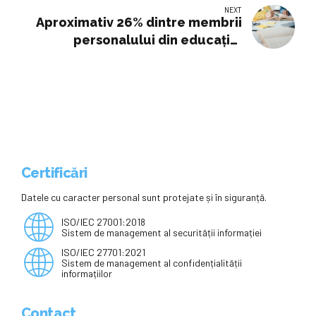
NEXT
Aproximativ 26% dintre membrii
personalului din educaţie,
mobilizaţi joi în Franţa pentru o
grevă / Guvernul francez anunţă
că 6,42% dintre profesori
protestează
Certificări
Datele cu caracter personal sunt protejate și în siguranță.
ISO/IEC 27001:2018
Sistem de management al securității informației
ISO/IEC 27701:2021
Sistem de management al confidențialității
informațiilor
Contact