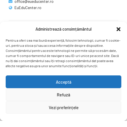
office@eueducenter.ro
EuEduCenter.ro
Administrează consimțământul
Rețele sociale
Pentru a oferi cea mai bună experiență, folosim tehnologii, cum ar fi cookie-
Ne puteți găsi și pe rețelele sociale.
uri, pentru a stoca și/sau accesa informațiile despre dispozitive.
Consimțământul pentru aceste tehnologii ne permite să procesăm date,
cum ar fi comportamentul de navigare sau ID-uri unice pe acest site. Dacă
nu îți dai consimțământul sau îți retragi consimțământul dat poate avea
afecte negative asupra unor anumite funcționalități și funcții.
Acceptă
Copyright by
EuEduCenter.ro
.
Refuză
Prima Pagină
Simpozion Internațional
Revista
Știri
Vezi preferințele
Cont Client
ÎNAPOI SUS