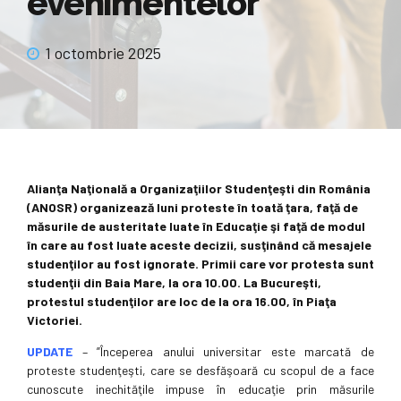
evenimentelor
1 octombrie 2025
Alianţa Naţională a Organizaţiilor Studenţeşti din România
(ANOSR) organizează luni proteste în toată ţara, faţă de
măsurile de austeritate luate în Educaţie şi faţă de modul
în care au fost luate aceste decizii, susţinând că mesajele
studenţilor au fost ignorate. Primii care vor protesta sunt
studenţii din Baia Mare, la ora 10.00. La Bucureşti,
protestul studenţilor are loc de la ora 16.00, în Piaţa
Victoriei.
UPDATE
– ”Începerea anului universitar este marcată de
proteste studenţeşti, care se desfăşoară cu scopul de a face
cunoscute inechităţile impuse în educaţie prin măsurile