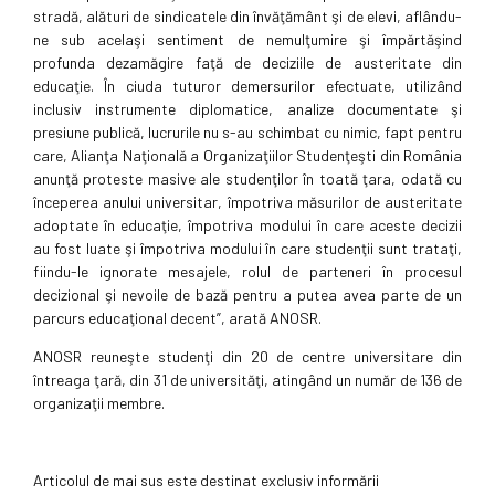
stradă, alături de sindicatele din învăţământ şi de elevi, aflându-
ne sub acelaşi sentiment de nemulţumire şi împărtăşind
profunda dezamăgire faţă de deciziile de austeritate din
educaţie. În ciuda tuturor demersurilor efectuate, utilizând
inclusiv instrumente diplomatice, analize documentate şi
presiune publică, lucrurile nu s-au schimbat cu nimic, fapt pentru
care, Alianţa Naţională a Organizaţiilor Studenţeşti din România
anunţă proteste masive ale studenţilor în toată ţara, odată cu
începerea anului universitar, împotriva măsurilor de austeritate
adoptate în educaţie, împotriva modului în care aceste decizii
au fost luate şi împotriva modului în care studenţii sunt trataţi,
fiindu-le ignorate mesajele, rolul de parteneri în procesul
decizional şi nevoile de bază pentru a putea avea parte de un
parcurs educaţional decent”, arată ANOSR.
ANOSR reuneşte studenţi din 20 de centre universitare din
întreaga ţară, din 31 de universităţi, atingând un număr de 136 de
organizaţii membre.
Articolul de mai sus este destinat exclusiv informării