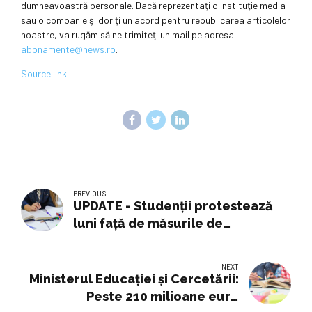
dumneavoastră personale. Dacă reprezentaţi o instituţie media
sau o companie şi doriţi un acord pentru republicarea articolelor
noastre, va rugăm să ne trimiteţi un mail pe adresa
abonamente@news.ro
.
Source link
PREVIOUS
UPDATE - Studenţii protestează
luni faţă de măsurile de
austeritate luate în Educaţie /
Programul evenimentelor
NEXT
Ministerul Educației și Cercetării:
Peste 210 milioane euro