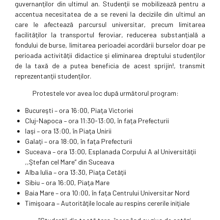
guvernanţilor din ultimul an. Studenţii se mobilizează pentru a
accentua necesitatea de a se reveni la deciziile din ultimul an
care le afectează parcursul universitar, precum limitarea
facilităţilor la transportul feroviar, reducerea substanţială a
fondului de burse, limitarea perioadei acordării burselor doar pe
perioada activităţii didactice şi eliminarea dreptului studenţilor
de la taxă de a putea beneficia de acest sprijin!, transmit
reprezentanţii studenţilor.
Protestele vor avea loc după următorul program:
Bucureşti – ora 16:00, Piaţa Victoriei
Cluj-Napoca – ora 11:30-13:00, în faţa Prefecturii
Iaşi – ora 13:00, în Piaţa Unirii
Galaţi – ora 18:00, în faţa Prefecturii
Suceava – ora 13:00, Esplanada Corpului A al Universităţii
,,Ştefan cel Mare” din Suceava
Alba Iulia – ora 13:30, Piaţa Cetăţii
Sibiu – ora 16:00, Piaţa Mare
Baia Mare – ora 10:00, în faţa Centrului Universitar Nord
Timişoara – Autorităţile locale au respins cererile iniţiale