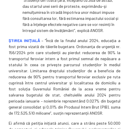
”Studenţii din toată ţara, începând cu ziua de astăzi,
dau startul unei serii de proteste, exprimându-şi
nemulţumirea în stradă împotriva unor măsuri impuse
fără consultarea lor, fără estimarea impactului social şi
fără a înţelege efectele negative care se vor resimţi în
întregul sistem de învăţământ”, explică ANOSR.
ŞTIREA INIŢIALĂ
– ”Încă de la finalul anului 2024, educaţia a
fost prima vizată de tăierile bugetare. Ordonanţa de urgenţă nr.
156/2024 prin care studenţii au pierdut reducerea de 90% la
transportul feroviar intern a fost primul semnal de nepăsare a
statului în ceea ce priveşte parcursul studenţilor în mediul
universitar. Limitarea dreptului studenţilor de a beneficia de
reducerea de 90% pentru transportul feroviar exclusiv pe ruta
cuprinsă între centrul universitar şi localitatea de domiciliu a
fost soluţia Guvernului României de la acea vreme pentru
salvarea bugetului de stat, cheltuielile anului 2024 pentru
perioada ianuarie – noiembrie reprezentând 0.027% din bugetul
general consolidat şi 0,01% din Produsul Intern Brut (PIB), suma
de 172,525,510 milioane”, susţin reprezentanţii ANOSR.
Ei afirmă că petiţia iniţiată atunci, care a strâns peste 50.000