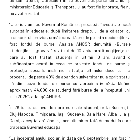
de semnaturi, şi adresele trimise Guvernului, parlamentarilor şi
ministerelor Educaţiei şi Transportului au fost fie ignorate, fie nu
au avut rezultat.
”Ulterior, un nou Guvern al României, proaspăt învestit, o nouă
surpriză în educaţie: după limitarea dreptului de a călători cu
transportul feroviar, următoarea tăiere de pe lista decidenţilor a
fost fondul de burse. Analiza ANOSR denumită «Bursele
studenţilor – „povara” statului de 10 ani» arată neglijenţa cu
care au fost trataţi studenţii în ultimii 10 ani, având o
subfinanţare acută în ceea ce priveşte fondul de burse şi
protecţie socială, însă nici situaţia ultimului deceniu, nici
procentul de peste 40% de abandon universitar nu a oprit statul
să diminueze fondul de burse cu aproximativ 52%, lăsând
aproximativ 44.000 de studenţi fără burse de la începutul lunii
iulie 2025”, adaugă ANOSR.
În 26 iunie, au avut loc proteste ale studenţilor la Bucureşti,
Cluj-Napoca, Timişoara, Iaşi, Suceava, Baia Mare, Alba Iulia şi
Galaţi, aceştia arătându-şi nemulţumirea faţă de modul în care
tratează Guvernul educaţia.
”La începutul anului şcolar, în data de 8 septembrie, am fost în