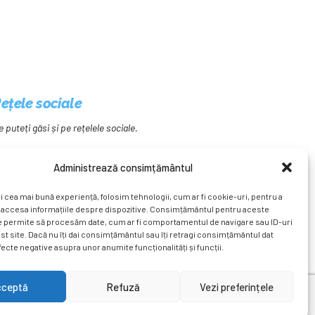
ețele sociale
e puteți găsi și pe rețelele sociale.
Administrează consimțământul
i cea mai bună experiență, folosim tehnologii, cum ar fi cookie-uri, pentru a
 accesa informațiile despre dispozitive. Consimțământul pentru aceste
e permite să procesăm date, cum ar fi comportamentul de navigare sau ID-uri
st site. Dacă nu îți dai consimțământul sau îți retragi consimțământul dat
ecte negative asupra unor anumite funcționalități și funcții.
rnațional
Revista
Știri
Cont Client
ÎNAPOI SUS
cceptă
Refuză
Vezi preferințele