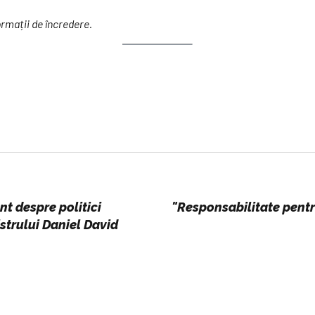
ormații de încredere.
t despre politici
"Responsabilitate pentru
strului Daniel David