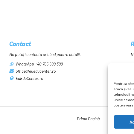
Contact
R
Ne puteți contacta oricând pentru detalii.
N
WhatsApp +40 765 699 399
office@eueducenter.ro
EuEduCenter.ro
Pentru a ofer
stoca și/sau
tehnologii n
unice pe ace
poate avea af
Prima Pagină
Simpozion Inte
A