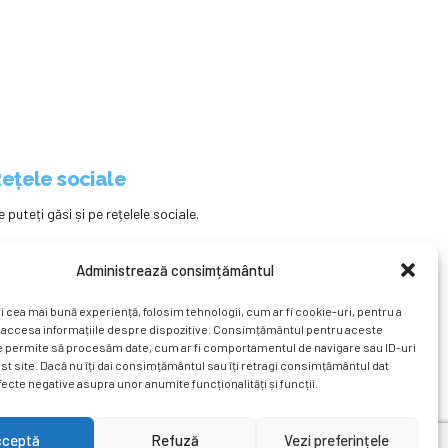
ețele sociale
e puteți găsi și pe rețelele sociale.
Administrează consimțământul
i cea mai bună experiență, folosim tehnologii, cum ar fi cookie-uri, pentru a
 accesa informațiile despre dispozitive. Consimțământul pentru aceste
e permite să procesăm date, cum ar fi comportamentul de navigare sau ID-uri
st site. Dacă nu îți dai consimțământul sau îți retragi consimțământul dat
ecte negative asupra unor anumite funcționalități și funcții.
ațional
Revista
Știri
Cont Client
ÎNAPOI SUS
cceptă
Refuză
Vezi preferințele