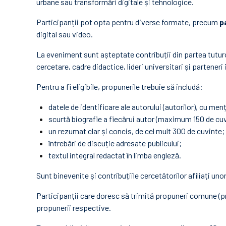
urbane sau transformări digitale și tehnologice.
Participanții pot opta pentru diverse formate, precum
p
digital sau video.
La eveniment sunt așteptate contribuții din partea tuturor 
cercetare, cadre didactice, lideri universitari și parteneri 
Pentru a fi eligibile, propunerile trebuie să includă:
datele de identificare ale autorului (autorilor), cu me
scurtă biografie a fiecărui autor (maximum 150 de cuv
un rezumat clar și concis, de cel mult 300 de cuvinte;
întrebări de discuție adresate publicului;
textul integral redactat în limba engleză.
Sunt binevenite și contribuțiile cercetătorilor afiliați uno
Participanții care doresc să trimită propuneri comune (pr
propunerii respective.