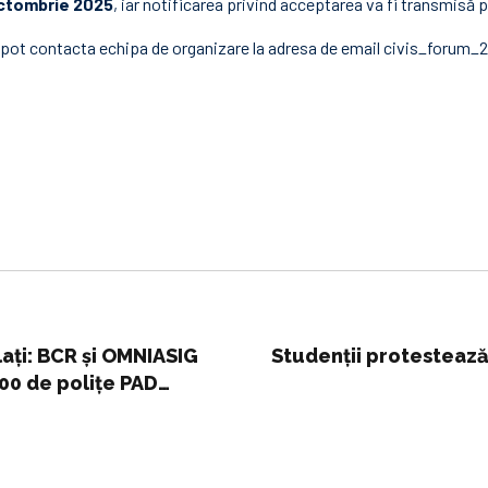
ctombrie 2025
, iar notificarea privind acceptarea va fi transmisă 
ți pot contacta echipa de organizare la adresa de email
civis_forum_2
lați: BCR și OMNIASIG
Studenţii protestează
00 de polițe PAD
 și educație financiară