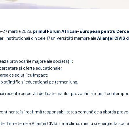
25-27 martie 2026,
primul Forum African-European pentru Cerce
eri instituționali din cele 17 universități membre ale
Alianței CIVIS d
ază provocările majore ale societății;
cercetare și oferte educaționale;
earea de soluții cu impact;
 științific și educațional pe termen lung.
ai recente cercetări dedicate marilor provocări ale lumii contempora
 continente își reafirmă responsabilitatea comună de a aborda provocă
 dintre temele Alianței CIVIS, de la climă, mediu și energie, la socie