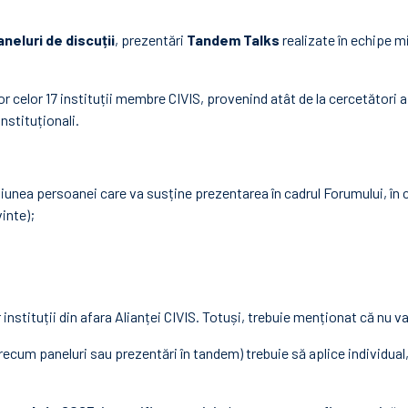
aneluri de discuții
, prezentări
Tandem Talks
realizate în echipe 
celor 17 instituții membre CIVIS, provenind atât de la cercetători afl
instituționali.
nțiunea persoanei care va susține prezentarea în cadrul Forumului, în c
inte);
r instituții din afara Alianței CIVIS. Totuși, trebuie menționat că nu v
ecum paneluri sau prezentări în tandem) trebuie să aplice individual