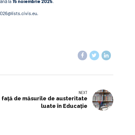
până la
15 noiembrie 2025
.
026@lists.civis.eu
.
NEXT
 faţă de măsurile de austeritate
luate în Educaţie