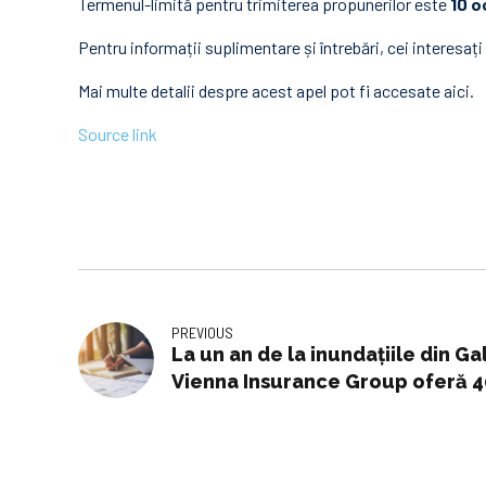
Termenul-limită pentru trimiterea propunerilor este
10 o
Pentru informații suplimentare și întrebări, cei interesa
Mai multe detalii despre acest apel pot fi accesate
aici
.
Source link
PREVIOUS
La un an de la inundațiile din Ga
Vienna Insurance Group oferă 4
gratuite locuitorilor din Pechea
dedicată asigurărilor