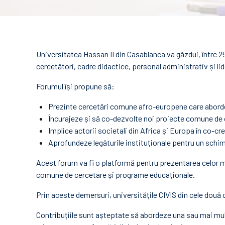
Universitatea Hassan II din Casablanca va găzdui, între 
cercetători, cadre didactice, personal administrativ și lid
Forumul își propune să:
Prezinte cercetări comune afro-europene care aborde
Încurajeze și să co-dezvolte noi proiecte comune de 
Implice actorii societali din Africa și Europa în co-cr
Aprofundeze legăturile instituționale pentru un schimb
Acest forum va fi o platformă pentru prezentarea celor m
comune de cercetare și programe educaționale.
Prin aceste demersuri, universitățile CIVIS din cele două
Contribuțiile sunt așteptate să abordeze una sau mai multe