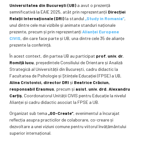
Universitatea din București (UB)
a avut o prezență
semnificativă la EAIE 2025, atât prin reprezentanții
Direcției
Relații Internaționale (DRI)
la standul
„Study in Romania”
,
unul dintre cele mai vizibile și animate standuri naționale
prezente, precum și prin reprezentanți
Alianței Europene
CIVIS
, din care face parte și UB, una dintre cele 35 de alianțe
prezente la conferință.
În acest context, din partea UB au participat
prof. univ. dr.
Romiță Iucu
, președintele Consiliului de Orientare și Analiză
Strategică al Universității din București, cadru didactic la
Facultatea de Psihologie și Științele Educației (FPSE) a UB,
Alina Cristovici, director DRI
și
Beatrice Crăciun,
responsabil Erasmus
, precum și
asist. univ. drd. Alexandru
Carțiș
, Coordonatorul Unității CIVIS pentru Educație la nivelul
Alianței și cadru didactic asociat la FPSE a UB.
Organizat sub tema
„GO-Create”
, evenimentul a încurajat
reflecția asupra practicilor de colaborare, co-creare și
dezvoltare a unei viziuni comune pentru viitorul învățământului
superior internațional.