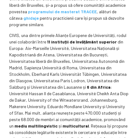
liberă din Bruxelles, și-a propus să ofere comunității academice
povestea
programului de masterat TRACEE
, alături de
câteva
ghidaje
pentru practicienii care își propun să dezvolte
programe similare.
CIVIS, una dintre primele Alianțe Europene de Universități, rodul
unei colaborări între
11 instituții de învățământ superior
din
Europa: Aix-Marseille Université, Universitatea Națională și
Kapodistriană din Atena, Universitatea din București,
Universitatea liberă din Bruxelles, Universitatea Autonomă din
Madrid, Sapienza Università di Roma, Universitatea din
Stockholm, Eberhard Karls Universität Tübingen, Universitatea
din Glasgow, Universitatea Paris Lodron, Universitatea din
Salzburg și Universitatea din Lausanne și
6 din Africa
:
Université Hassan II de Casablanca, Université Cheikh Anta Diop
de Dakar, University of the Witwatersrand, Johannesburg,
Makerere University, Eduardo Mondlane University și University
of Sfax. Mai mult, alianța reunește peste 470.000 studenți și
peste 68.000 de membri ai comunității academice, promovând
un
mediu multilingvistic
și
multicultural
. Rețeaua își propune
să consolideze legăturile existente în cercetare și educație între