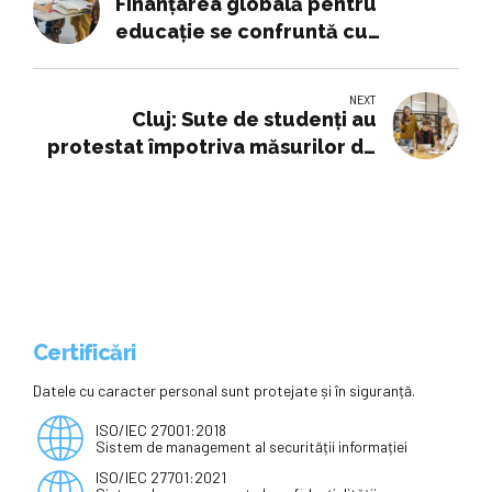
Finanțarea globală pentru
educație se confruntă cu
reduceri drastice – afaceri.news
NEXT
Cluj: Sute de studenți au
protestat împotriva măsurilor de
austeritate ale Guvernului în
domeniul educației
Certificări
Datele cu caracter personal sunt protejate și în siguranță.
ISO/IEC 27001:2018
Sistem de management al securității informației
ISO/IEC 27701:2021