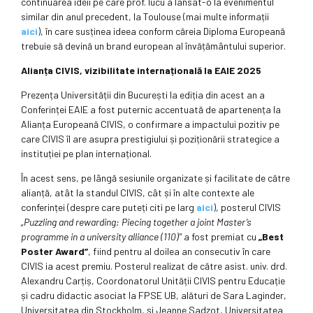
continuarea ideii pe care prof. Iucu a lansat-o la evenimentul
similar din anul precedent, la Toulouse (mai multe informații
aici
), în care susținea ideea conform căreia Diploma Europeană
trebuie să devină un brand european al învățământului superior.
Alianța CIVIS, vizibilitate internațională la EAIE 2025
Prezența Universității din București la ediția din acest an a
Conferinței EAIE a fost puternic accentuată de apartenența la
Alianța Europeană CIVIS, o confirmare a impactului pozitiv pe
care CIVIS îl are asupra prestigiului și poziționării strategice a
instituției pe plan internațional.
În acest sens, pe lângă sesiunile organizate și facilitate de către
alianță, atât la standul CIVIS, cât și în alte contexte ale
conferinței (despre care puteți citi pe larg
aici
), posterul CIVIS
„Puzzling and rewarding: Piecing together a joint Master
’s
programme in a university alliance (110)”
a fost premiat cu
„Best
Poster Award”
, fiind pentru al doilea an consecutiv în care
CIVIS ia acest premiu. Posterul realizat de către asist. univ. drd.
Alexandru Carțiș, Coordonatorul Unității CIVIS pentru Educație
și cadru didactic asociat la FPSE UB, alături de Sara Laginder,
Universitatea din Stockholm, și Jeanne Sadzot, Universitatea