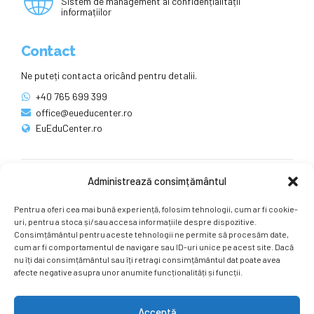
Sistem de management al confidențialității
informațiilor
Contact
Ne puteți contacta oricând pentru detalii.
+40 765 699 399
office@eueducenter.ro
EuEduCenter.ro
Administrează consimțământul
Rețele sociale
Pentru a oferi cea mai bună experiență, folosim tehnologii, cum ar fi cookie-
Ne puteți găsi și pe rețelele sociale.
uri, pentru a stoca și/sau accesa informațiile despre dispozitive.
Consimțământul pentru aceste tehnologii ne permite să procesăm date,
cum ar fi comportamentul de navigare sau ID-uri unice pe acest site. Dacă
nu îți dai consimțământul sau îți retragi consimțământul dat poate avea
afecte negative asupra unor anumite funcționalități și funcții.
Acceptă