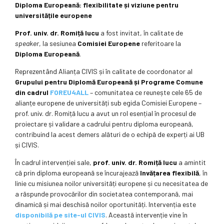
Diploma Europeană: flexibilitate și viziune pentru
universitățile europene
Prof. univ. dr. Romiță Iucu
a fost invitat, în calitate de
speaker
, la sesiunea
Comisiei Europene
referitoare la
Diploma Europeană
.
Reprezentând Alianța CIVIS și în calitate de coordonator al
Grupului pentru Diplomă Europeană și Programe Comune
din cadrul
FOREU4ALL
– comunitatea ce reunește cele 65 de
alianțe europene de universități sub egida Comisiei Europene –
prof. univ. dr. Romiță Iucu a avut un rol esențial în procesul de
proiectare și validare a cadrului pentru diploma europeană,
contribuind la acest demers alături de o echipă de experți ai UB
și CIVIS.
În cadrul intervenției sale,
prof. univ. dr. Romiță Iucu
a amintit
că prin diploma europeană se încurajează
învățarea flexibilă
, în
linie cu misiunea noilor universități europene și cu necesitatea de
a răspunde provocărilor din societatea contemporană, mai
dinamică și mai deschisă noilor oportunități. Intervenția este
disponibilă pe site-ul CIVIS
. Această intervenție vine în