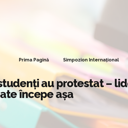
Prima Pagină
Simpozion Internațional
studenți au protestat – li
oate începe așa