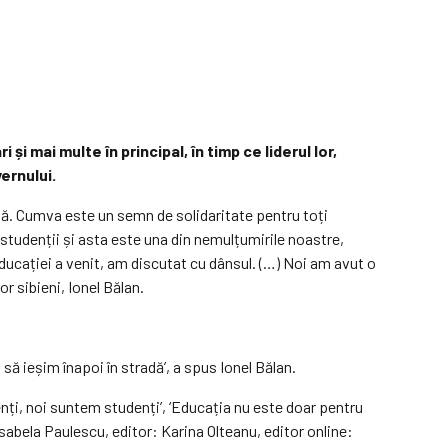
și mai multe în principal, în timp ce liderul lor,
ernului.
ță. Cumva este un semn de solidaritate pentru toți
 studenții și asta este una din nemulțumirile noastre,
ducației a venit, am discutat cu dânsul. (…) Noi am avut o
r sibieni, Ionel Bălan.
să ieșim înapoi în stradă’, a spus Ionel Bălan.
nți, noi suntem studenți’, ‘Educația nu este doar pentru
sabela Paulescu, editor: Karina Olteanu, editor online: