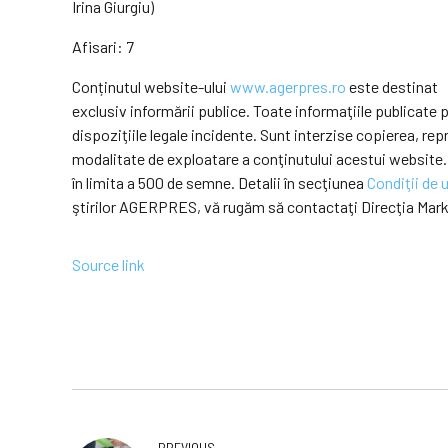
Irina Giurgiu)
Afisari: 7
Conținutul website-ului
www.agerpres.ro
este destinat
exclusiv informării publice. Toate informaţiile publicat
dispoziţiile legale incidente. Sunt interzise copierea, r
modalitate de exploatare a conţinutului acestui website.
în limita a 500 de semne. Detalii în secţiunea
Condiţii de u
ştirilor AGERPRES, vă rugăm să contactaţi Direcţia Mar
Source link
PREVIOUS