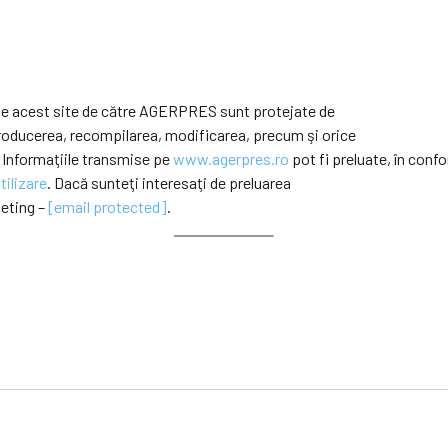
e pe acest site de către AGERPRES sunt protejate de
eproducerea, recompilarea, modificarea, precum şi orice
 Informaţiile transmise pe
www.agerpres.ro
pot fi preluate, în confo
tilizare
. Dacă sunteţi interesaţi de preluarea
keting –
[email protected]
.