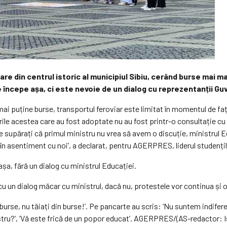
e din centrul istoric al municipiul Sibiu, cerând burse mai mari 
e începe așa, ci este nevoie de un dialog cu reprezentanții Guv
ai puține burse, transportul feroviar este limitat în momentul de fa
rile acestea care au fost adoptate nu au fost printr-o consultație cu
te supărați că primul ministru nu vrea să avem o discuție, ministrul E
în asentiment cu noi’, a declarat, pentru AGERPRES, liderul studențilo
șa, fără un dialog cu ministrul Educației.
u un dialog măcar cu ministrul, dacă nu, protestele vor continua și o 
urse, nu tăiați din burse!’. Pe pancarte au scris: ‘Nu suntem indifere
nistru?’, ‘Vă este frică de un popor educat’. AGERPRES/(AS-redactor: I