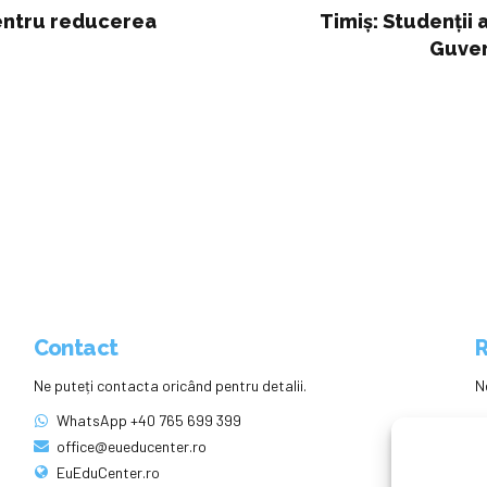
 pentru reducerea
Timiș: Studenții
Guver
Contact
R
Ne puteți contacta oricând pentru detalii.
N
WhatsApp +40 765 699 399
office@eueducenter.ro
EuEduCenter.ro