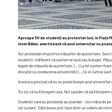
Aproape 50 de studenți au protestat luni, în Piața Mar
Ionel Bălan, avertizează că anul universitar nu poat
‘Azi protestăm împotriva măsurilor de austeritate. Sunt m
studenții, indiferent că suntem la taxă sau la buget. Măsu
legate de măsurile de austeritate. (…) La fel suntem foar
discuție cu conducerea universității (…) și ei cumva sunt 
Acesta a precizat că nu se poate începe anul universitar a
‘Eu zic că nu îl începem așa. Noi sperăm că să îl începem c
Studenții care au protestat au scandat: ‘Jos mâna de pe b
cei cu bani’, ‘Câte burse poți face dintr-un salariu de mi