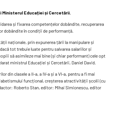
Ministerul Educației și Cercetării.
olidarea și fixarea competențelor dobândite, recuperarea
r dobândite în condiții de performanță.
ții naționale, prin expunerea țării la manipulare și
acă tot trebuie luate pentru salvarea salariilor și
copiii să asimileze mai bine (și chiar performant) cele opt
larat ministrul Educației și Cercetării, Daniel David.
 din clasele a II-a, a IV-a și a VI-a, pentru a fi mai
etismului funcțional, creșterea atractivității școlii (cu
dactor: Roberto Stan, editor: Mihai Simionescu, editor