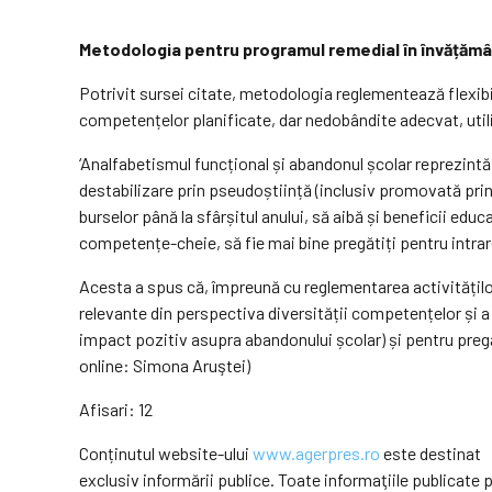
Metodologia pentru programul remedial în învățământu
Potrivit sursei citate, metodologia reglementează flexib
competențelor planificate, dar nedobândite adecvat, util
‘Analfabetismul funcțional și abandonul școlar reprezintă 
destabilizare prin pseudoștiință (inclusiv promovată prin 
burselor până la sfârșitul anului, să aibă și beneficii edu
competențe-cheie, să fie mai bine pregătiți pentru intrarea
Acesta a spus că, împreună cu reglementarea activităților re
relevante din perspectiva diversității competențelor și a
impact pozitiv asupra abandonului școlar) și pentru preg
online: Simona Aruştei)
Afisari: 12
Conținutul website-ului
www.agerpres.ro
este destinat
exclusiv informării publice. Toate informaţiile publicat