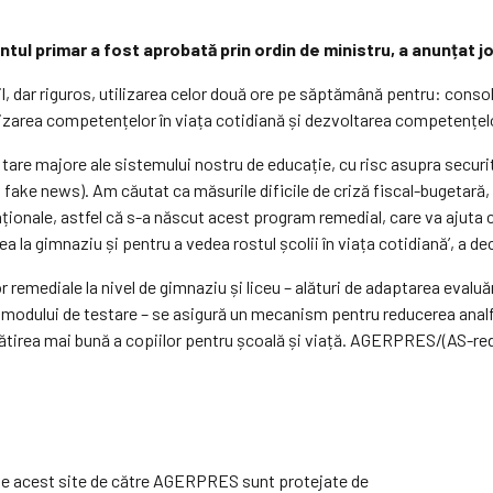
l primar a fost aprobată prin ordin de ministru, a anunțat joi 
il, dar riguros, utilizarea celor două ore pe săptămână pentru: cons
izarea competențelor în viața cotidiană și dezvoltarea competențelo
tare majore ale sistemului nostru de educație, cu risc asupra securită
fake news). Am căutat ca măsurile dificile de criză fiscal-bugetară, d
caționale, astfel că s-a născut acest program remedial, care va ajuta 
 la gimnaziu și pentru a vedea rostul școlii în viața cotidiană’, a dec
mediale la nivel de gimnaziu și liceu – alături de adaptarea evaluărilor
 modului de testare – se asigură un mecanism pentru reducerea analfab
ătirea mai bună a copiilor pentru școală și viață. AGERPRES/(AS-re
e pe acest site de către AGERPRES sunt protejate de