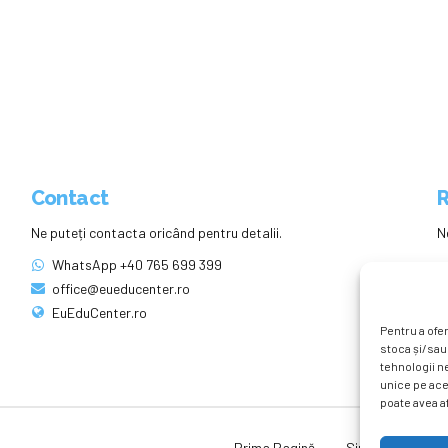
Contact
R
Ne puteți contacta oricând pentru detalii.
N
WhatsApp +40 765 699 399
office@eueducenter.ro
EuEduCenter.ro
Pentru a ofer
stoca și/sau
tehnologii n
unice pe ace
poate avea af
Prima Pagină
Simpozion Intern