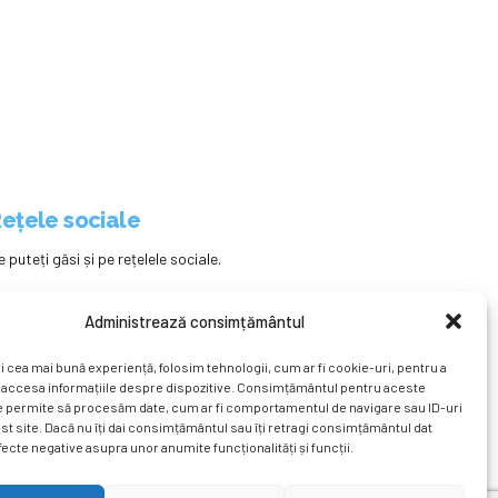
ețele sociale
e puteți găsi și pe rețelele sociale.
Administrează consimțământul
i cea mai bună experiență, folosim tehnologii, cum ar fi cookie-uri, pentru a
 accesa informațiile despre dispozitive. Consimțământul pentru aceste
e permite să procesăm date, cum ar fi comportamentul de navigare sau ID-uri
st site. Dacă nu îți dai consimțământul sau îți retragi consimțământul dat
ecte negative asupra unor anumite funcționalități și funcții.
ațional
Revista
Știri
Cont Client
ÎNAPOI SUS