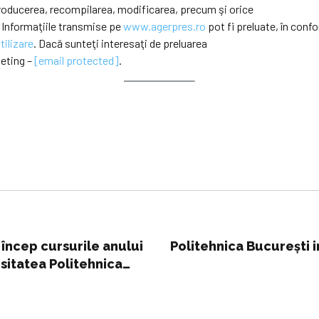
eproducerea, recompilarea, modificarea, precum şi orice
 Informaţiile transmise pe
www.agerpres.ro
pot fi preluate, în confo
tilizare
. Dacă sunteţi interesaţi de preluarea
keting –
[email protected]
.
 încep cursurile anului
Politehnica București
rsitatea Politehnica