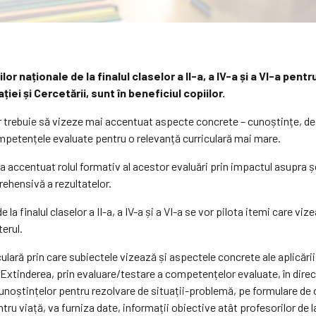
 naționale de la finalul claselor a II-a, a IV-a și a VI-a pentr
iei și Cercetării, sunt în beneficiul copiilor.
or trebuie să vizeze mai accentuat aspecte concrete – cunoștințe, depri
 competențele evaluate pentru o relevanță curriculară mai mare.
entuat rolul formativ al acestor evaluări prin impactul asupra școli
rehensivă a rezultatelor.
de la finalul claselor a II-a, a IV-a și a VI-a se vor pilota itemi care 
terul.
lară prin care subiectele vizează și aspectele concrete ale aplicării în
. Extinderea, prin evaluare/testare a competențelor evaluate, în direcți
unoștințelor pentru rezolvare de situații-problemă, pe formulare de o
entru viață, va furniza date, informații obiective atât profesorilor de