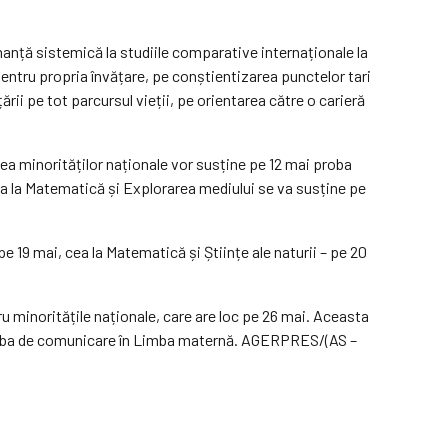
rmanță sistemică la studiile comparative internaționale la
tru propria învățare, pe conștientizarea punctelor tari
ării pe tot parcursul vieții, pe orientarea către o carieră
rtea minorităților naționale vor susține pe 12 mai proba
ba la Matematică și Explorarea mediului se va susține pe
 19 mai, cea la Matematică și Științe ale naturii – pe 20
 minoritățile naționale, care are loc pe 26 mai. Aceasta
i proba de comunicare în Limba maternă. AGERPRES/(AS –