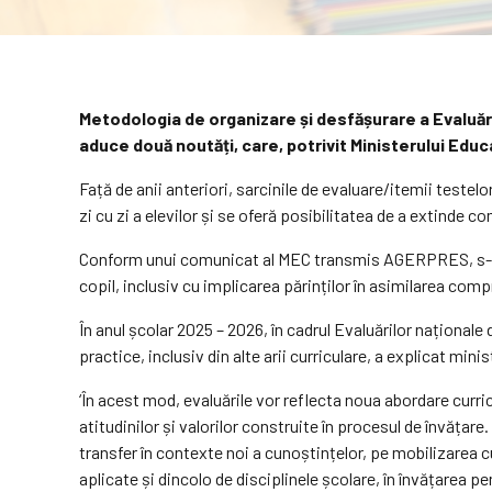
Metodologia de organizare și desfășurare a Evaluărilor
aduce două noutăți, care, potrivit Ministerului Educaț
Față de anii anteriori, sarcinile de evaluare/itemii testel
zi cu zi a elevilor și se oferă posibilitatea de a extinde
Conform unui comunicat al MEC transmis AGERPRES, s-a acc
copil, inclusiv cu implicarea părinților în asimilarea comp
În anul școlar 2025 – 2026, în cadrul Evaluărilor naționale 
practice, inclusiv din alte arii curriculare, a explicat minis
‘În acest mod, evaluările vor reflecta noua abordare curricu
atitudinilor și valorilor construite în procesul de învățare
transfer în contexte noi a cunoștințelor, pe mobilizarea c
aplicate și dincolo de disciplinele școlare, în învățarea p