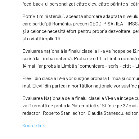
feed-back-ul personalizat către elev, către părinte și că
Potrivit ministerului, această abordare adaptată nivelului
care participă România, precum OECD-PISA, IEA-TIMSS, IE
și a celor ce necesită efort pentru propria dezvoltare, pent
și o viață împlinită.
Evaluarea națională la finalul clasei a II-a va începe pe 1
scrisă la Limba maternă. Proba de citit la Limba română v
14 mai, iar proba la Limbă și comunicare – scris – citit –
Elevii din clasa a IV-a vor susține proba la Limbă și com
mai. Elevii din partea minorităților naționale vor susți
Evaluarea Națională de la finalul clasei a VI-a va încep
va fi urmată de proba la Matematică și Științe pe 27 mai
redactor: Roberto Stan, editor: Claudia Stănescu, editor 
Source link