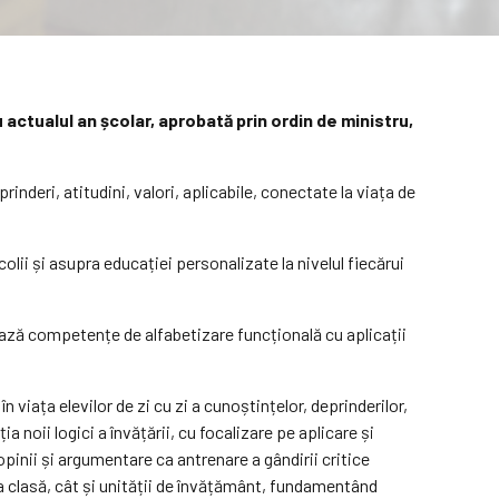
u actualul an școlar, aprobată prin ordin de ministru,
nderi, atitudini, valori, aplicabile, conectate la viața de
i și asupra educației personalizate la nivelul fiecărui
vizează competențe de alfabetizare funcțională cu aplicații
 viața elevilor de zi cu zi a cunoștințelor, deprinderilor,
a noii logici a învățării, cu focalizare pe aplicare și
pinii și argumentare ca antrenare a gândirii critice
 la clasă, cât și unității de învățământ, fundamentând