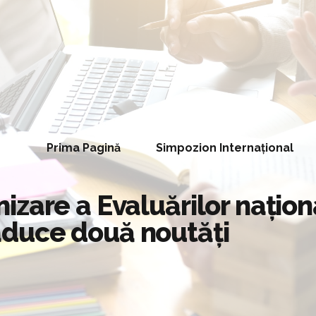
Prima Pagină
Simpozion Internațional
zare a Evaluărilor naționa
a aduce două noutăți