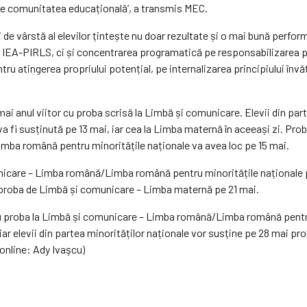
tre comunitatea educațională’, a transmis MEC.
 de vârstă al elevilor țintește nu doar rezultate și o mai bună perfo
A-PIRLS, ci și concentrarea programatică pe responsabilizarea pen
ru atingerea propriului potențial, pe internalizarea principiului învăț
2 mai anul viitor cu proba scrisă la Limbă și comunicare. Elevii din pa
a fi susținută pe 13 mai, iar cea la Limba maternă în aceeași zi. Pro
 Limba română pentru minoritățile naționale va avea loc pe 15 mai.
unicare – Limba română/Limba română pentru minoritățile naționale pe
ne proba de Limbă și comunicare – Limba maternă pe 21 mai.
e cu proba la Limbă și comunicare – Limba română/Limba română pentru
, iar elevii din partea minorităților naționale vor susține pe 28 ma
online: Ady Ivaşcu)