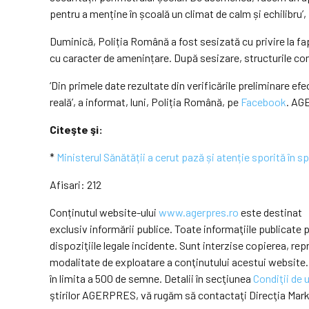
pentru a menține în școală un climat de calm și echilibru’,
Duminică, Poliția Română a fost sesizată cu privire la fap
cu caracter de amenințare. După sesizare, structurile com
‘Din primele date rezultate din verificările preliminare e
reală’, a informat, luni, Poliția Română, pe
Facebook
. AG
Citeşte şi:
*
Ministerul Sănătății a cerut pază și atenție sporită în sp
Afisari: 212
Conținutul website-ului
www.agerpres.ro
este destinat
exclusiv informării publice. Toate informaţiile publicat
dispoziţiile legale incidente. Sunt interzise copierea, r
modalitate de exploatare a conţinutului acestui website.
în limita a 500 de semne. Detalii în secţiunea
Condiţii de u
ştirilor AGERPRES, vă rugăm să contactaţi Direcţia Mar