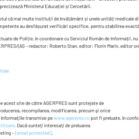
 precizează Ministerul Educației și Cercetării.
tul că mai multe instituții de învățământ și unele unități medicale di
petente au desfășurat verificări specifice, pentru stabilirea exactă 
fectuate de Poliție, în coordonare cu Serviciul Român de Informații, nu
ERPRES/(AS – redactor: Roberto Stan, editor: Florin Marin, editor on
itale
e pe acest site de către AGERPRES sunt protejate de
eproducerea, recompilarea, modificarea, precum şi orice
 Informaţiile transmise pe
www.agerpres.ro
pot fi preluate, în confo
tilizare
. Dacă sunteţi interesaţi de preluarea
keting –
[email protected]
.