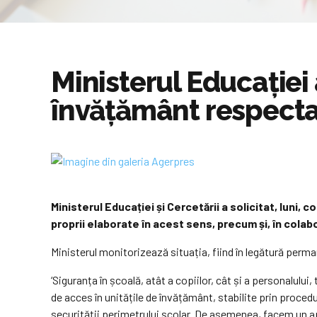
Ministerul Educației 
învățământ respectar
Ministerul Educației și Cercetării a solicitat, luni,
proprii elaborate în acest sens, precum și, în colabor
Ministerul monitorizează situația, fiind în legătură perma
‘Siguranța în școală, atât a copiilor, cât și a personalului
de acces în unitățile de învățământ, stabilite prin procedur
securității perimetrului școlar. De asemenea, facem un ape