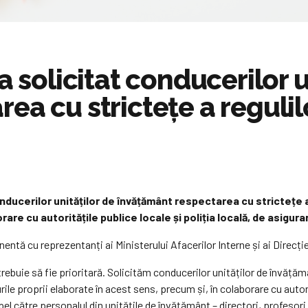
a solicitat conducerilor u
ea cu strictețe a regulil
 conducerilor unităților de învățământ respectarea cu strictețe 
are cu autoritățile publice locale și poliția locală, de asigura
nentă cu reprezentanți ai Ministerului Afacerilor Interne și ai Direcți
, trebuie să fie prioritară. Solicităm conducerilor unităților de învăță
ile proprii elaborate în acest sens, precum și, în colaborare cu autori
l către personalul din unitățile de învățământ – directori, profesori 