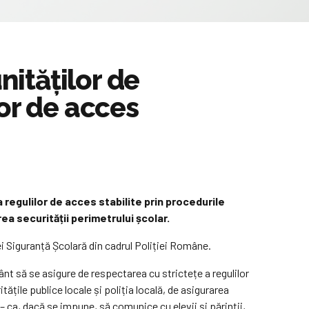
nităților de
or de acces
a regulilor de acces stabilite prin procedurile
rea securității perimetrului școlar.
ei Siguranță Școlară din cadrul Poliției Române.
mânt să se asigure de respectarea cu strictețe a regulilor
tățile publice locale și poliția locală, de asigurarea
– ca, dacă se impune, să comunice cu elevii și părinții,