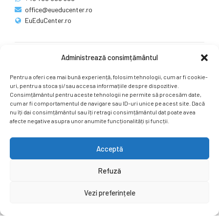
office@eueducenter.ro
EuEduCenter.ro
Administrează consimțământul
Rețele sociale
Pentru a oferi cea mai bună experiență, folosim tehnologii, cum ar fi cookie-
Ne puteți găsi și pe rețelele sociale.
uri, pentru a stoca și/sau accesa informațiile despre dispozitive.
Consimțământul pentru aceste tehnologii ne permite să procesăm date,
cum ar fi comportamentul de navigare sau ID-uri unice pe acest site. Dacă
nu îți dai consimțământul sau îți retragi consimțământul dat poate avea
afecte negative asupra unor anumite funcționalități și funcții.
Acceptă
Copyright by
EuEduCenter.ro
.
Refuză
Prima Pagină
Simpozion Internațional
Revista
Știri
Vezi preferințele
Cont Client
ÎNAPOI SUS