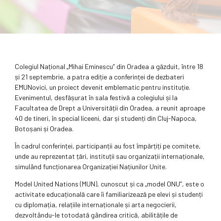
Colegiul Național „Mihai Eminescu” din Oradea a găzduit, între 18
și 21 septembrie, a patra ediție a conferinței de dezbateri
EMUNovici, un proiect devenit emblematic pentru instituție.
Evenimentul, desfășurat în sala festivă a colegiului și la
Facultatea de Drept a Universității din Oradea, a reunit aproape
40 de tineri, în special liceeni, dar și studenți din Cluj-Napoca,
Botoșani și Oradea.
În cadrul conferinței, participanții au fost împărțiți pe comitete,
unde au reprezentat țări, instituții sau organizații internaționale,
simulând funcționarea Organizației Națiunilor Unite.
Model United Nations (MUN), cunoscut și ca „model ONU”, este o
activitate educațională care îi familiarizează pe elevi și studenți
cu diplomația, relațiile internaționale și arta negocierii,
dezvoltându-le totodată gândirea critică, abilitățile de