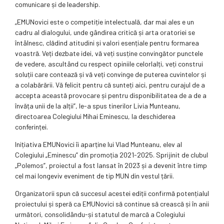
comunicare și de leadership.
„EMUNovici este o competiție intelectuală, dar mai ales e un
cadru al dialogului, unde gândirea critică și arta oratoriei se
întâlnesc, clădind atitudini și valori esențiale pentru formarea
voastră. Veți dezbate idei, vă veți susține convingător punctele
de vedere, ascultând cu respect opiniile celorlalți, veți construi
soluții care contează și vă veți convinge de puterea cuvintelor și
a colabărării. Vă felicit pentru că sunteți aici, pentru curajul de a
accepta această provocare și pentru disponibilitatea de a de a
învăța unii de la alții”, le-a spus tinerilor Livia Munteanu,
directoarea Colegiului Mihai Eminescu, la deschiderea
conferinței.
Inițiativa EMUNovici îi aparține lui Vlad Munteanu, elev al
Colegiului „Eminescu” din promoția 2021-2025. Sprijinit de clubul
„Polemos”, proiectul a fost lansat în 2023 și a devenit între timp
cel mai longeviv eveniment de tip MUN din vestul țării.
Organizatorii spun că succesul acestei ediții confirmă potențialul
proiectului și speră ca EMUNovici să continue să crească și în anii
următori, consolidându-și statutul de marcă a Colegiului