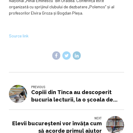
Național „Mihai Eminescu” din Oradea. Conferința este
organizată cu sprijinul clubului de dezbatere „Polemos” și al
profesorilor Elvira Groza și Bogdan Pleșa.
Source link
PREVIOUS
Copiii din Tinca au descoperit
bucuria lecturii, la o școala de...
NEXT
Elevii bucureșteni vor învăța cum
să acorde primul ajutor