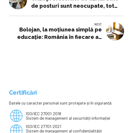
de posturi sunt neocupate, tot
mai puțini tineri aleg învățământul
NEXT
Bolojan, la moţiunea simplă pe
educaţie: România în fiecare an
împrumută 30 de miliarde de euro
ca să poată funcţiona. Nu mai
puteam continua aşa, pentru că
intram într-o fundătură.
Indiferent ce guvern este, trebuie
să ia un pachet de măsuri
Certificări
Datele cu caracter personal sunt protejate și în siguranță.
ISO/IEC 27001:2018
Sistem de management al securității informației
ISO/IEC 27701:2021
Sistem de management al confidențialității