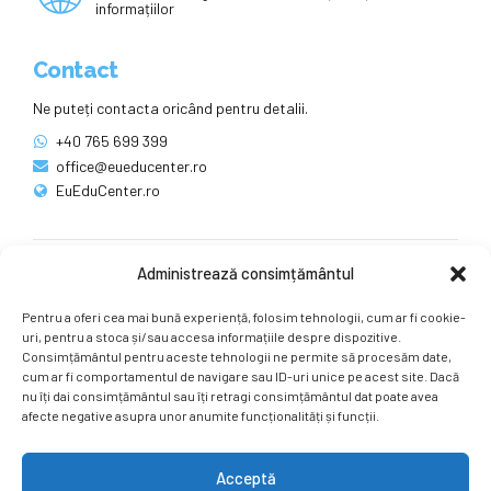
informațiilor
Contact
Ne puteți contacta oricând pentru detalii.
+40 765 699 399
office@eueducenter.ro
EuEduCenter.ro
Administrează consimțământul
Rețele sociale
Pentru a oferi cea mai bună experiență, folosim tehnologii, cum ar fi cookie-
Ne puteți găsi și pe rețelele sociale.
uri, pentru a stoca și/sau accesa informațiile despre dispozitive.
Consimțământul pentru aceste tehnologii ne permite să procesăm date,
cum ar fi comportamentul de navigare sau ID-uri unice pe acest site. Dacă
nu îți dai consimțământul sau îți retragi consimțământul dat poate avea
afecte negative asupra unor anumite funcționalități și funcții.
Acceptă