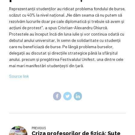
Reprezentanţii studenţilor au ridicat problema fondului de burse,
scăzut cu 40% la nivel naţional. „Ne dăm seama că nu putem să
rezolvăm lucrurile doar pe cale diplomatică şi trebuie să avem şi
acţiuni de protest”, a spus Cristian-Alexandru Ghiurcă.
Protestele au început încă din luna iulie şi vor continua odată cu
debutul anului universitar, în semn de solidaritate cu studenţii
care nu beneficiază de burse. Pe lângă problema burselor,
delegaţii au discutat şi direcţiile strategice până la sfârşitul
anului, precum şi pregătirea Festivalului Unifest, una dintre cele
mai mari manifestări studenţeşti din ţară.
Source link
PREVIOUS
Criza profesorilor de fizică: Sute