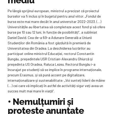
mediu
Pe lângă sprijinul european, ministrul a precizat că proiectul
burselor va fi inclus şi în bugetul pentru anul viitor. „Fondul de
burse este mai mare decât în anul universitar 2022-2023. (…)
Universităţile au libertatea să completeze acest fond şi să ofere
burse pe 10 sau 12 luni, în funcţie de posibilităţi”, a subliniat
Daniel David. Cea de-a 69-a Adunare Generală a Uniunii
Studenţilor din România a fost găzduită în premieră de
Universitatea din Oradea. La deschiderea lucrărilor au
participat online ministrul Educaţiei, rectorul Constantin
Bungău, preşedintele USR Cristian-Alexandru Ghiurcă şi
preşedinta US Oradea, Raluca Lezeu. Rectorul Bungău i-a
încurajat pe studenţi să se implice în programe internaţionale,
precum Erasmus, şi să pună accent pe digitalizare,
internaţionalizare şi sustenabilitate: „Voi sunteţi liderii de mâine
(…) cei care vă implicaţi în astfel de activităţi sigur veţi avea un
succes mult mai mare în viaţă”.
•
Nemulţumiri şi
proteste anunţate