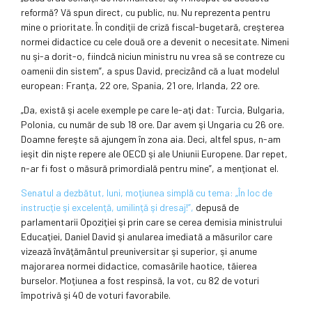
reformă? Vă spun direct, cu public, nu. Nu reprezenta pentru
mine o prioritate. În condiţii de criză fiscal-bugetară, creşterea
normei didactice cu cele două ore a devenit o necesitate. Nimeni
nu şi-a dorit-o, fiindcă niciun ministru nu vrea să se contreze cu
oamenii din sistem”, a spus David, precizând că a luat modelul
european: Franţa, 22 ore, Spania, 21 ore, Irlanda, 22 ore.
„Da, există şi acele exemple pe care le-aţi dat: Turcia, Bulgaria,
Polonia, cu număr de sub 18 ore. Dar avem şi Ungaria cu 26 ore.
Doamne fereşte să ajungem în zona aia. Deci, altfel spus, n-am
ieşit din nişte repere ale OECD şi ale Uniunii Europene. Dar repet,
n-ar fi fost o măsură primordială pentru mine”, a menţionat el.
Senatul a dezbătut, luni, moţiunea simplă cu tema: „În loc de
instrucţie şi excelenţă, umilinţă şi dresaj!”,
depusă de
parlamentarii Opoziţiei şi prin care se cerea demisia ministrului
Educaţiei, Daniel David şi anularea imediată a măsurilor care
vizează învăţământul preuniversitar şi superior, şi anume
majorarea normei didactice, comasările haotice, tăierea
burselor. Moţiunea a fost respinsă, la vot, cu 82 de voturi
împotrivă şi 40 de voturi favorabile.