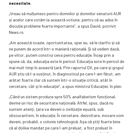
necesitate.
„Vreau să mulţumesc pentru domnilor şi domnilor senatorii AUR
şi acelor care votăm la această votiune, pentru că au adus în
discuţie probleme foarte importante”, a spus David, potrivit
News.ro.
„Am această ocazie, oportunitatea, sper eu, să le clarific şi să
ne punem de acord într-o manieră raţională. Şi să vedem dacă,
pe viitor, putem construi ceva pentru educaţie. Încep prin a
spune că, da, educaţia este în pericol. Educaţia este în pericol de
mai mult timp în această ţară. Prin raportul QX, pe care şi grupul
AUR ştiu că l-a susţinut, în diagnosticul pe care l-am făcut, am
arătat foarte clar că suntem într-o situaţie critică, atât în
cercetare, cât şi în educaţie”, a spus ministrul Educației, în plen.
„Când un sistem produce spre 50% analfabetism funcţional,
devine un risc de securitate naţională. Altfel, spus, dacă nu
suntem atenţi, ţara va deveni o civilizaţie eşuată, sub
obscurantism, în educaţie. În cercetare, dezvoltare, inovare vom
deveni, probabil, o colonie tehnologică. Aşa că ştiţi foarte bine
că al doilea mandat pe care l-am preluat, a fost preluat în