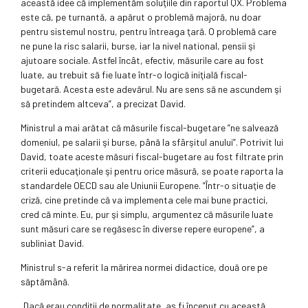
această idee că implementăm soluţiile din raportul QX. Problema
este că, pe turnantă, a apărut o problemă majoră, nu doar
pentru sistemul nostru, pentru întreaga ţară. O problemă care
ne pune la risc salarii, burse, iar la nivel national, pensii şi
ajutoare sociale. Astfel încât, efectiv, măsurile care au fost
luate, au trebuit să fie luate într-o logică iniţială fiscal-
bugetară. Acesta este adevărul. Nu are sens să ne ascundem şi
să pretindem altceva”, a precizat David.
Ministrul a mai arătat că măsurile fiscal-bugetare ”ne salvează
domeniul, pe salarii şi burse, până la sfârşitul anului”. Potrivit lui
David, toate aceste măsuri fiscal-bugetare au fost filtrate prin
criterii educaţionale şi pentru orice măsură, se poate raporta la
standardele OECD sau ale Uniunii Europene. ”Într-o situaţie de
criză, cine pretinde că va implementa cele mai bune practici,
cred că minte. Eu, pur şi simplu, argumentez că măsurile luate
sunt măsuri care se regăsesc în diverse repere europene”, a
subliniat David.
Ministrul s-a referit la mărirea normei didactice, două ore pe
săptămână.
„Dacă erau condiţii de normalitate, aş fi început cu această