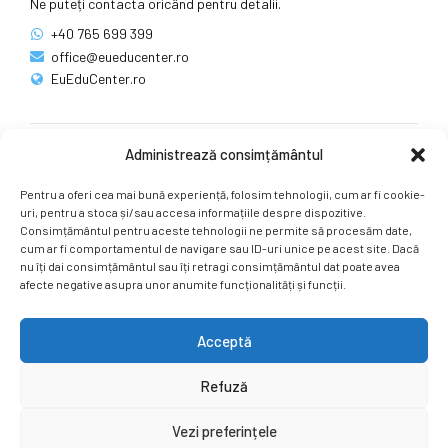
Ne puteți contacta oricând pentru detalii.
+40 765 699 399
office@eueducenter.ro
EuEduCenter.ro
Administrează consimțământul
Rețele sociale
Pentru a oferi cea mai bună experiență, folosim tehnologii, cum ar fi cookie-
Ne puteți găsi și pe rețelele sociale.
uri, pentru a stoca și/sau accesa informațiile despre dispozitive.
Consimțământul pentru aceste tehnologii ne permite să procesăm date,
cum ar fi comportamentul de navigare sau ID-uri unice pe acest site. Dacă
nu îți dai consimțământul sau îți retragi consimțământul dat poate avea
afecte negative asupra unor anumite funcționalități și funcții.
Acceptă
Copyright by
EuEduCenter.ro
.
Refuză
Prima Pagină
Simpozion Internațional
Revista
Știri
Vezi preferințele
Cont Client
ÎNAPOI SUS