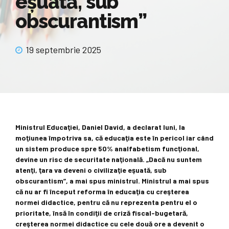
eşuată, sub
obscurantism”
19 septembrie 2025
Ministrul Educaţiei, Daniel David, a declarat luni, la
moţiunea împotriva sa, că educaţia este în pericol iar când
un sistem produce spre 50% analfabetism funcţional,
devine un risc de securitate naţională. „Dacă nu suntem
atenţi, ţara va deveni o civilizaţie eşuată, sub
obscurantism”, a mai spus ministrul. Ministrul a mai spus
că nu ar fi început reforma în educaţia cu creşterea
normei didactice, pentru că nu reprezenta pentru el o
prioritate, însă în condiţii de criză fiscal-bugetară,
creşterea normei didactice cu cele două ore a devenit o