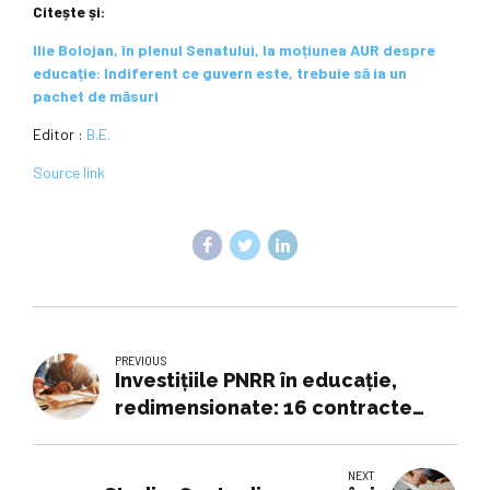
Citește și:
Ilie Bolojan, în plenul Senatului, la moțiunea AUR despre
educație: Indiferent ce guvern este, trebuie să ia un
pachet de măsuri
Editor :
B.E.
Source link
PREVIOUS
Investiţiile PNRR în educaţie,
redimensionate: 16 contracte
suspendate şi 83 de contracte de
finanţare, denunţate unilateral
NEXT