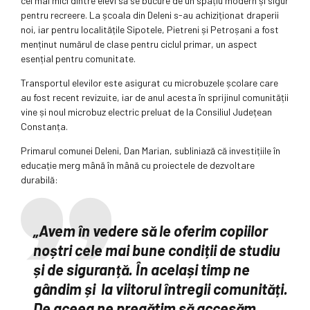
cei mai mici dintre elevi să se bucure de un spațiu modern și sigur
pentru recreere. La școala din Deleni s-au achiziționat draperii
noi, iar pentru localitățile Sipotele, Pietreni și Petroșani a fost
menținut numărul de clase pentru ciclul primar, un aspect
esențial pentru comunitate.
Transportul elevilor este asigurat cu microbuzele școlare care
au fost recent revizuite, iar de anul acesta în sprijinul comunității
vine și noul microbuz electric preluat de la Consiliul Județean
Constanța.
Primarul comunei Deleni, Dan Marian, subliniază că investițiile în
educație merg mână în mână cu proiectele de dezvoltare
durabilă:
„Avem în vedere să le oferim copiilor
noștri cele mai bune condiții de studiu
și de siguranță. În același timp ne
gândim și la viitorul întregii comunități.
De aceea ne pregătim să accesăm