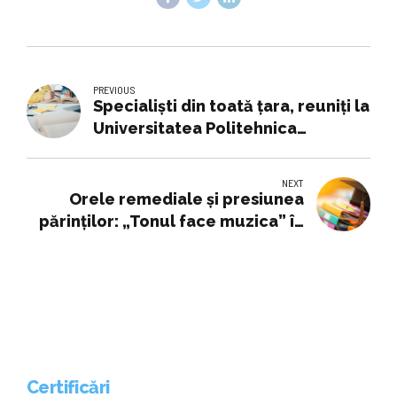
PREVIOUS
Specialiști din toată țara, reuniți la
Universitatea Politehnica
Timișoara, la cea de-a XV-a ediție
a Conferinței Naționale de
NEXT
Geotehnică și Fundații
Orele remediale şi presiunea
părinţilor: „Tonul face muzica” în
educaţie
Certificări