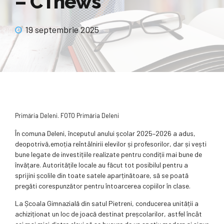
– CTnews
19 septembrie 2025
Primăria Deleni. FOTO Primăria Deleni
În comuna Deleni, începutul anului școlar 2025–2026 a adus,
deopotrivă,emoția reîntâlnirii elevilor și profesorilor, dar și vești
bune legate de investițiile realizate pentru condiții mai bune de
învățare. Autoritățile locale au făcut tot posibilul pentru a
sprijini școlile din toate satele aparținătoare, să se poată
pregăti corespunzător pentru întoarcerea copiilor în clase.
La Școala Gimnazială din satul Pietreni, conducerea unității a
achiziționat un loc de joacă destinat preșcolarilor, astfel încât