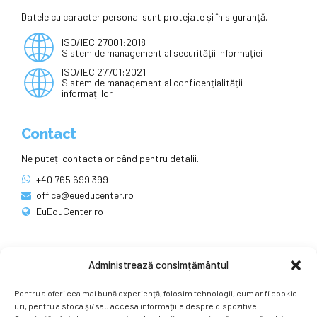
Datele cu caracter personal sunt protejate și în siguranță.
ISO/IEC 27001:2018
Sistem de management al securității informației
ISO/IEC 27701:2021
Sistem de management al confidențialității
informațiilor
Contact
Ne puteți contacta oricând pentru detalii.
+40 765 699 399
office@eueducenter.ro
EuEduCenter.ro
Administrează consimțământul
Rețele sociale
Pentru a oferi cea mai bună experiență, folosim tehnologii, cum ar fi cookie-
Ne puteți găsi și pe rețelele sociale.
uri, pentru a stoca și/sau accesa informațiile despre dispozitive.