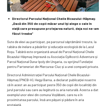
Directorul Parcului Naţional Cheile Bicazului-Hăşmaş:
„Dacă din 350 de copii măcar unul îşi alege o cale în
viaţă care presupune protejarea naturii, deja noi ne-am
făcut treaba”
Sute de elevi au participat, pe parcursul săptămânii trecute, la
tabăra de inelare a păsărilor şi educaţie ecologică de la Lacul
Roşu. Tabără este organizată anual de Parcul Naţional Cheile
Bicazului-Hăşmaş împreună cu Asociaţia Gyilkostó Adventure şi
Parcul Naţional Duna-Ipoly din Ungaria, cu sprijinul Fundaţiei
pentru Parteneriat din Miercurea-Ciuc şi a unei companii private.
Directorul Administraţiei Parcului Naţional Cheile Bicazului-
Hăşmaş (PNCB-H), Hegyi Barna, a declarat publicaţiei noastre
că în acest an au participat peste 350 de copii din localităţi din
jurul parcului sau care au legătură cu aria naturală. Acesta a dat
exemplul unor elevi din comuna Voşlăbeni, care nu e în
proximitatea parcului, însă are păşuni şi pădure în aria
protejată.