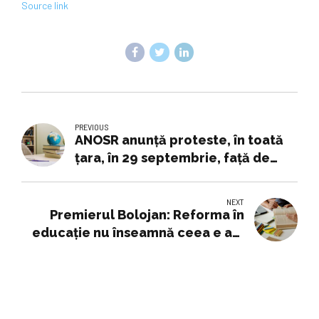
navigation
Source link
PREVIOUS
ANOSR anunţă proteste, în toată
ţara, în 29 septembrie, faţă de
măsurile de austeritate luate în
Educaţie
NEXT
Premierul Bolojan: Reforma în
educaţie nu înseamnă ceea e am
făcut până acum - 17.09.2025