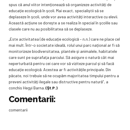
spus că anul viitor intenţionează să organizeze activităţi de
educaţie ecologică în şcoli. Mai exact, specialiştii să se
deplaseze în şcoli, unde vor avea activităţi interactive cu elevii.
Această acţiune se doreşte a se realiza în special în şcolile sau
clasele care nu au posibilitatea să se deplaseze.
„Este activitatea (de educaţie ecologică –
n.n.
) care ne place cel
mai mult. Într-o societate ideală, rolul unui parc naţional ar fi să
monitorizeze biodiversitatea, plantele şi animalele, habitatele
care sunt pe suprafaţa parcului. Să asigure o natură cât mai
neperturbată pentru cei care vor să viziteze parcul şi să facă
educaţie ecologică. Acestea ar fi activităţile principale. Din
păcate, noi trebuie să ne ocupăm majoritatea timpului pentru a
preveni activităţi ilegale sau distructive pentru natură”, a
conchis Hegyi Barna.
(Şt.P.)
Comentarii:
comentarii
Post