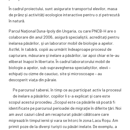
În cadrul proiectului, sunt asigurate transportul elevilor, masa
de prânz şi activităţi ecologice interactive pentru o zi petrecută
în natură.
Parcul Naţional Duna-Ipoly din Ungaria, cu care PNCB-H are o
colaborare din anul 2006, asigură specialiştii, acreditaţi pentru
inelarea păsărilor, şi un laborator mobil de biologie a apelor.
Astfel, în tabără, copiii au urmărit îndeaproape procesul de
capturare, măsurare şi inelare a păsărilor, iar apoi chiar ei le-au
eliberat înapoi în libertate. În cadrul laboratorului mobil de
biologie a apelor, sub supravegherea specialiştilor, elevii –
echipaţi cu cizme de cauciuc, site şi microscoape – au
descoperit viaţa din pâraie.
Pe parcursul taberei, în timp ce au participat activ la procesul
de inelare a păsărilor, copiilor li s-a explicat şi care este
scopul acestui procedeu. „Scopul este ca păsările să poată fi
identificate pe parcursul perioadei de migraţie în diferite ţări. Noi
am avut cazuri când am recapturat păsări călătoare care
migrează în timpul iernii şi vara se întorc în zona Lacu Roşu. Am
primit poze de la diverşi turişti cu păsări inelate. De exemplu, a