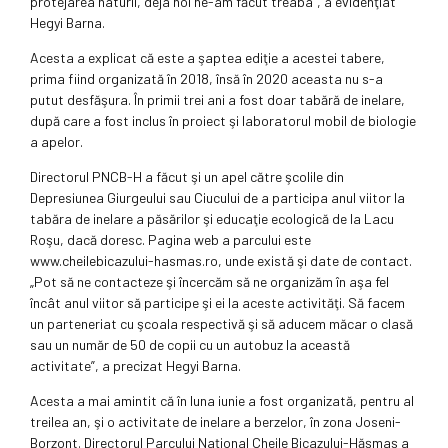
protejarea naturii, deja noi ne-am făcut treaba”, a evidenţiat
Hegyi Barna.
Acesta a explicat că este a şaptea ediţie a acestei tabere,
prima fiind organizată în 2018, însă în 2020 aceasta nu s-a
putut desfăşura. În primii trei ani a fost doar tabără de inelare,
după care a fost inclus în proiect şi laboratorul mobil de biologie
a apelor.
Directorul PNCB-H a făcut şi un apel către şcolile din
Depresiunea Giurgeului sau Ciucului de a participa anul viitor la
tabăra de inelare a păsărilor şi educaţie ecologică de la Lacu
Roşu, dacă doresc. Pagina web a parcului este
www.cheilebicazului-hasmas.ro, unde există şi date de contact.
„Pot să ne contacteze şi încercăm să ne organizăm în aşa fel
încât anul viitor să participe şi ei la aceste activităţi. Să facem
un parteneriat cu şcoala respectivă şi să aducem măcar o clasă
sau un număr de 50 de copii cu un autobuz la această
activitate”, a precizat Hegyi Barna.
Acesta a mai amintit că în luna iunie a fost organizată, pentru al
treilea an, şi o activitate de inelare a berzelor, în zona Joseni-
Borzont. Directorul Parcului Naţional Cheile Bicazului-Hăşmaş a