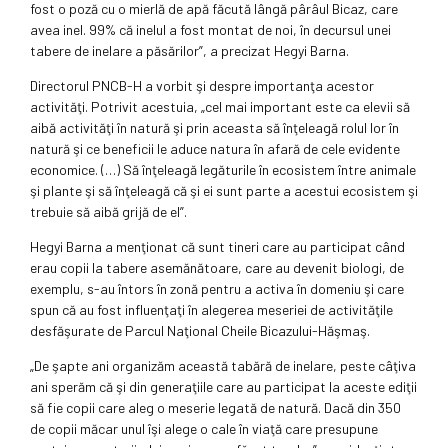
fost o poză cu o mierlă de apă făcută lângă pârâul Bicaz, care
avea inel. 99% că inelul a fost montat de noi, în decursul unei
tabere de inelare a păsărilor”, a precizat Hegyi Barna.
Directorul PNCB-H a vorbit şi despre importanţa acestor
activităţi. Potrivit acestuia, „cel mai important este ca elevii să
aibă activităţi în natură şi prin aceasta să înţeleagă rolul lor în
natură şi ce beneficii le aduce natura în afară de cele evidente
economice. (…) Să înţeleagă legăturile în ecosistem între animale
şi plante şi să înţeleagă că şi ei sunt parte a acestui ecosistem şi
trebuie să aibă grijă de el”.
Hegyi Barna a menţionat că sunt tineri care au participat când
erau copii la tabere asemănătoare, care au devenit biologi, de
exemplu, s-au întors în zonă pentru a activa în domeniu şi care
spun că au fost influenţaţi în alegerea meseriei de activităţile
desfăşurate de Parcul Naţional Cheile Bicazului-Hăşmaş.
„De şapte ani organizăm această tabără de inelare, peste câţiva
ani sperăm că şi din generaţiile care au participat la aceste ediţii
să fie copii care aleg o meserie legată de natură. Dacă din 350
de copii măcar unul îşi alege o cale în viaţă care presupune