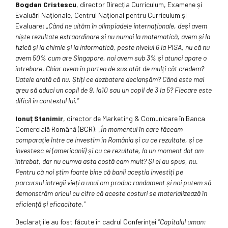
Bogdan Cristescu
, director Direcția Curriculum, Examene și
Evaluări Naționale, Centrul Național pentru Curriculum și
Evaluare:
„Când ne uităm în olimpiadele internaționale, deși avem
niște rezultate extraordinare și nu numai la matematică, avem și la
fizică și la chimie și la informatică, peste nivelul 6 la PISA, nu că nu
avem 50% cum are Singapore, noi avem sub 3% și atunci apare o
întrebare. Chiar avem în partea de sus atât de mulți cât credem?
Datele arată că nu. Știți ce dezbatere declanșăm? Când este mai
greu să aduci un copil de 9, la10 sau un copil de 3 la 5? Fiecare este
dificil în contextul lui.”
Ionuț Stanimir
, director de Marketing & Comunicare în Banca
Comercială Română (BCR):
„În momentul în care făceam
comparație între ce investim în România și cu ce rezultate, și ce
investesc ei (americanii) și cu ce rezultate, la un moment dat am
întrebat, dar nu cumva asta costă cam mult? Și ei au spus, nu.
Pentru că noi știm foarte bine că banii aceștia investiți pe
parcursul întregii vieți a unui om produc randament și noi putem să
demonstrăm oricui cu cifre că aceste costuri se materializează în
eficiență și eficacitate.”
Declarațiile au fost făcute în cadrul Conferinței
”Capitalul uman: