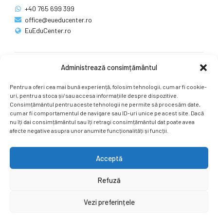
+40 765 699 399
office@eueducenter.ro
EuEduCenter.ro
Administrează consimțământul
Rețele sociale
Pentru a oferi cea mai bună experiență, folosim tehnologii, cum ar fi cookie-
Ne puteți găsi și pe rețelele sociale.
uri, pentru a stoca și/sau accesa informațiile despre dispozitive.
Consimțământul pentru aceste tehnologii ne permite să procesăm date,
cum ar fi comportamentul de navigare sau ID-uri unice pe acest site. Dacă
nu îți dai consimțământul sau îți retragi consimțământul dat poate avea
afecte negative asupra unor anumite funcționalități și funcții.
Acceptă
Copyright by
EuEduCenter.ro
.
Refuză
Prima Pagină
Simpozion Internațional
Revista
Știri
Vezi preferințele
Cont Client
ÎNAPOI SUS