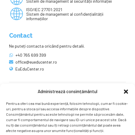
Sistem de management al securității informației
ISO/IEC 27701:2021
Sistem de management al confidențialității
informațiilor
Contact
Ne puteți contacta oricând pentru detalii.
+40 765 699 399
office@eueducenter.ro
EuEduCenter.ro
Administrează consimțământul
Rețele sociale
Pentru a oferi cea mai bună experiență, folosim tehnologii, cum ar fi cookie-
Ne puteți găsi și pe rețelele sociale.
uri, pentru a stoca și/sau accesa informațiile despre dispozitive.
Consimțământul pentru aceste tehnologii ne permite să procesăm date,
cum ar fi comportamentul de navigare sau ID-uri unice pe acest site. Dacă
nu îți dai consimțământul sau îți retragi consimțământul dat poate avea
afecte negative asupra unor anumite funcționalități și funcții.