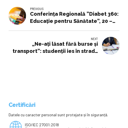
PREVIOUS
Conferința Regională ”Diabet 360:
Educație pentru Sănătate”, 20 –
22 noiembrie 2025
NEXT
„Ne-ați lăsat fără burse și
transport”: studenții ies în stradă
la început de an universitar
Certificări
Datele cu caracter personal sunt protejate și în siguranță.
ISO/IEC 27001:2018