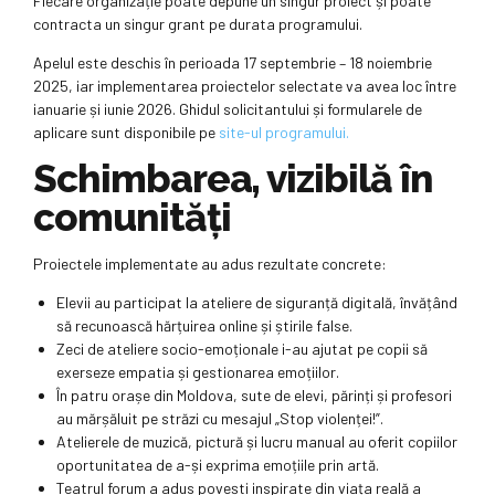
Fiecare organizație poate depune un singur proiect și poate
contracta un singur grant pe durata programului.
Apelul este deschis în perioada 17 septembrie – 18 noiembrie
2025, iar implementarea proiectelor selectate va avea loc între
ianuarie și iunie 2026. Ghidul solicitantului și formularele de
aplicare sunt disponibile pe
site-ul programului.
Schimbarea, vizibilă în
comunități
Proiectele implementate au adus rezultate concrete:
Elevii au participat la ateliere de siguranță digitală, învățând
să recunoască hărțuirea online și știrile false.
Zeci de ateliere socio-emoționale i-au ajutat pe copii să
exerseze empatia și gestionarea emoțiilor.
În patru orașe din Moldova, sute de elevi, părinți și profesori
au mărșăluit pe străzi cu mesajul „Stop violenței!”.
Atelierele de muzică, pictură și lucru manual au oferit copiilor
oportunitatea de a-și exprima emoțiile prin artă.
Teatrul forum a adus povești inspirate din viața reală a