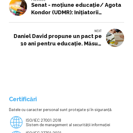
Senat - moțiune educație/ Agota
Kondor (UDMR): Inițiatorii
urmăresc doar scandalul,
zgomotul și populismul
NEXT
Daniel David propune un pact pe
10 ani pentru educație. Măsuri
pentru salarii și burse până la
finalul anului
Certificări
Datele cu caracter personal sunt protejate și în siguranță.
ISO/IEC 27001:2018
Sistem de management al securității informației
ISO/IEC 27701:2021