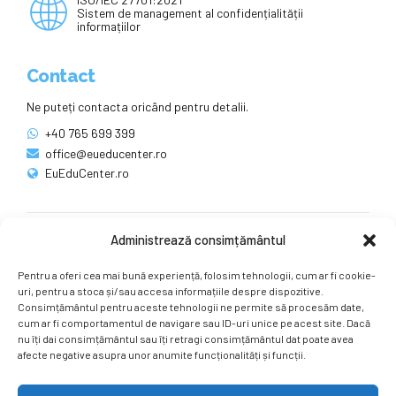
Sistem de management al confidențialității
informațiilor
Contact
Ne puteți contacta oricând pentru detalii.
+40 765 699 399
office@eueducenter.ro
EuEduCenter.ro
Administrează consimțământul
Rețele sociale
Pentru a oferi cea mai bună experiență, folosim tehnologii, cum ar fi cookie-
Ne puteți găsi și pe rețelele sociale.
uri, pentru a stoca și/sau accesa informațiile despre dispozitive.
Consimțământul pentru aceste tehnologii ne permite să procesăm date,
cum ar fi comportamentul de navigare sau ID-uri unice pe acest site. Dacă
nu îți dai consimțământul sau îți retragi consimțământul dat poate avea
afecte negative asupra unor anumite funcționalități și funcții.