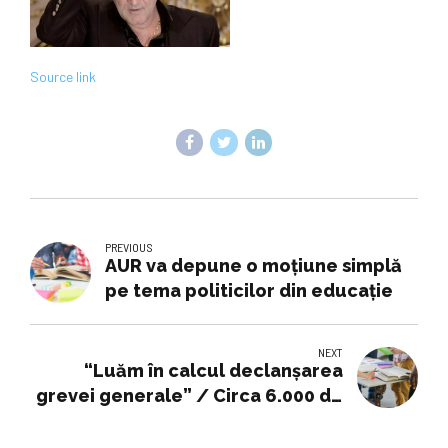
Source link
PREVIOUS
AUR va depune o moţiune simplă
pe tema politicilor din educaţie
NEXT
“Luăm în calcul declanșarea
grevei generale” / Circa 6.000 de
oameni, potrivit jandarmilor,
20.000, potrivit organizatorilor, au