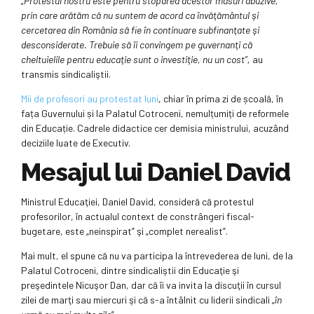
„Protestul nostru este pentru stoparea acestor măsuri abuzive,
prin care arătăm că nu suntem de acord ca învăţământul şi
cercetarea din România să fie în continuare subfinanţate şi
desconsiderate. Trebuie să îi convingem pe guvernanţi că
cheltuielile pentru educaţie sunt o investiţie, nu un cost”,
au
transmis sindicaliştii.
Mii de profesori au protestat luni
, chiar în prima zi de școală, în
fața Guvernului și la Palatul Cotroceni, nemulțumiți de reformele
din Educație. Cadrele didactice cer demisia ministrului, acuzând
deciziile luate de Executiv.
Mesajul lui Daniel David
Ministrul Educaţiei, Daniel David, consideră că protestul
profesorilor, în actualul context de constrângeri fiscal-
bugetare, este „neinspirat” şi „complet nerealist”.
Mai mult, el spune că nu va participa la întrevederea de luni, de la
Palatul Cotroceni, dintre sindicaliştii din Educaţie şi
preşedintele Nicuşor Dan, dar că îi va invita la discuţii în cursul
zilei de marţi sau miercuri şi că s-a întâlnit cu liderii sindicali „
în