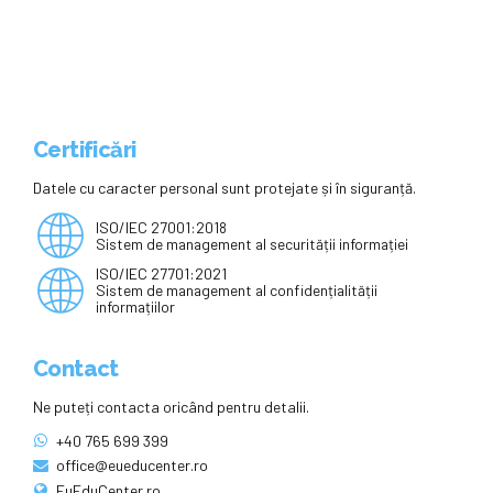
scandat în fața Palatului
Cotroceni “Jos Guvernul Bolojan”
și “Nu cedăm”
Certificări
Datele cu caracter personal sunt protejate și în siguranță.
ISO/IEC 27001:2018
Sistem de management al securității informației
ISO/IEC 27701:2021
Sistem de management al confidențialității
informațiilor
Contact
Ne puteți contacta oricând pentru detalii.
+40 765 699 399
office@eueducenter.ro
EuEduCenter.ro