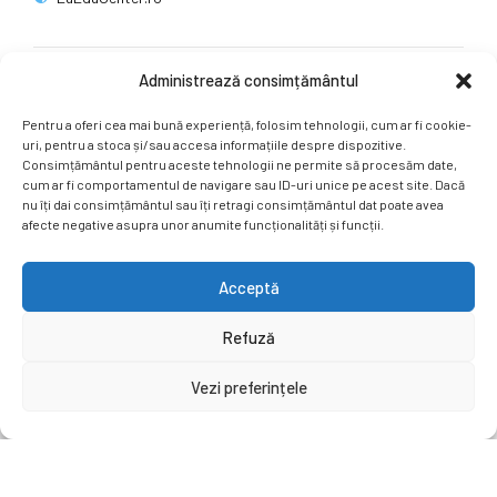
Administrează consimțământul
Rețele sociale
Pentru a oferi cea mai bună experiență, folosim tehnologii, cum ar fi cookie-
Ne puteți găsi și pe rețelele sociale.
uri, pentru a stoca și/sau accesa informațiile despre dispozitive.
Consimțământul pentru aceste tehnologii ne permite să procesăm date,
cum ar fi comportamentul de navigare sau ID-uri unice pe acest site. Dacă
nu îți dai consimțământul sau îți retragi consimțământul dat poate avea
afecte negative asupra unor anumite funcționalități și funcții.
Acceptă
Copyright by
EuEduCenter.ro
.
Refuză
Prima Pagină
Simpozion Internațional
Revista
Știri
Vezi preferințele
Cont Client
ÎNAPOI SUS