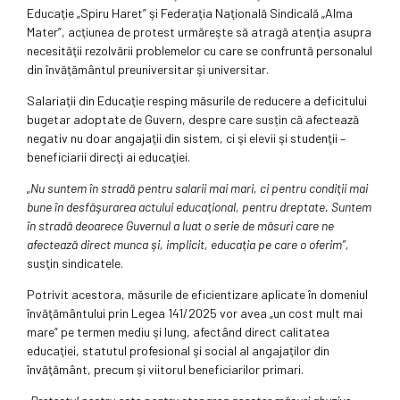
Educaţie „Spiru Haret” şi Federaţia Naţională Sindicală „Alma
Mater”, acţiunea de protest urmăreşte să atragă atenţia asupra
necesităţii rezolvării problemelor cu care se confruntă personalul
din învăţământul preuniversitar şi universitar.
Salariaţii din Educaţie resping măsurile de reducere a deficitului
bugetar adoptate de Guvern, despre care susțin că afectează
negativ nu doar angajaţii din sistem, ci şi elevii şi studenţii –
beneficiarii direcţi ai educaţiei.
„Nu suntem în stradă pentru salarii mai mari, ci pentru condiţii mai
bune în desfăşurarea actului educaţional, pentru dreptate. Suntem
în stradă deoarece Guvernul a luat o serie de măsuri care ne
afectează direct munca şi, implicit, educaţia pe care o oferim”,
susţin sindicatele.
Potrivit acestora, măsurile de eficientizare aplicate în domeniul
învăţământului prin Legea 141/2025 vor avea „un cost mult mai
mare” pe termen mediu şi lung, afectând direct calitatea
educaţiei, statutul profesional şi social al angajaţilor din
învăţământ, precum şi viitorul beneficiarilor primari.