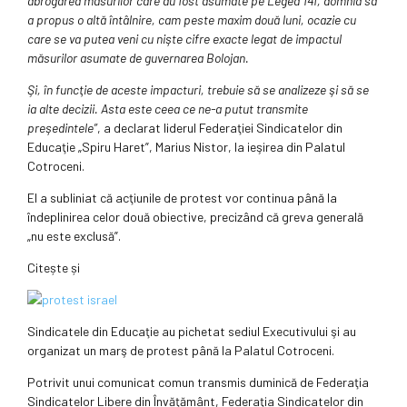
abrogarea măsurilor care au fost asumate pe Legea 141, domnia sa
a propus o altă întâlnire, cam peste maxim două luni, ocazie cu
care se va putea veni cu nişte cifre exacte legat de impactul
măsurilor asumate de guvernarea Bolojan.
Şi, în funcţie de aceste impacturi, trebuie să se analizeze şi să se
ia alte decizii. Asta este ceea ce ne-a putut transmite
preşedintele”
, a declarat liderul Federaţiei Sindicatelor din
Educaţie „Spiru Haret”, Marius Nistor, la ieşirea din Palatul
Cotroceni.
El a subliniat că acţiunile de protest vor continua până la
îndeplinirea celor două obiective, precizând că greva generală
„nu este exclusă”.
Citește și
Sindicatele din Educaţie au pichetat sediul Executivului şi au
organizat un marş de protest până la Palatul Cotroceni.
Potrivit unui comunicat comun transmis duminică de Federaţia
Sindicatelor Libere din Învăţământ, Federaţia Sindicatelor din