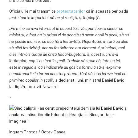
urmă cu mai multe zile
”.
Oficialul le mai transmite
protestatarilor
că în această perioadă
„
este foarte important să fie şi realişti, şi înţelepţi
”.
„
Pe mine ce m-a interesat în această zi, vă spun foarte sincer ca
ministru, a fost ca în prima zi de şcoală să avem copii în şcoli, să nu
fie şcolile închise, cu sau fără festivităţi. Majoritatea în ţară au ales
să aibă festivităţi, dar nu festivitatea era elementul principal, mai
ales într-o situaţie de criză fiscal-bugetară, şi acest lucru s-a
întâmplat, copiii au fost în şcoli. Trebuie să spun că, într-un fel,
este în regulă şi că sindicatele au găsit o formulă să-şi exprime
nemulţumirile în forma acestui protest, fără să interfereze însă cu
primirea copiilor în şcoli
”, a declarat, luni, ministrul Daniel David,
la Digi24, potrivit News.ro.
×
Inquam Photos / Octav Ganea