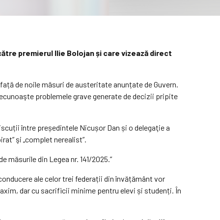
tre premierul Ilie Bolojan și care vizează direct
 față de noile măsuri de austeritate anunțate de Guvern.
 recunoaşte problemele grave generate de decizii pripite
iscuții între președintele Nicușor Dan și o delegaţie a
rat” şi „complet nerealist”.
de măsurile din Legea nr. 141/2025.”
onducere ale celor trei federații din învățământ vor
im, dar cu sacrificii minime pentru elevi și studenți. În