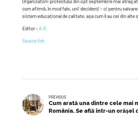
Organizatorii protestului din opt septembrie mai atrag aten
cum afirmă, în mod fals, unii decidenți – ci pentru salvar
sistem educațional de calitate, așa cum îl au cei din alt
Editor :
A.R.
Source link
PREVIOUS
Cum arată una dintre cele mai 
România. Se află într-un orășel d
un adevărat cuib de olimpici