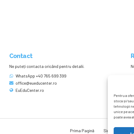
Contact
R
Ne puteți contacta oricând pentru detalii.
N
WhatsApp +40 765 699 399
office@eueducenter.ro
EuEduCenter.ro
Pentru a ofer
stoca și/sau
tehnologii n
unice pe ace
poate avea af
Prima Pagină
Simpozion Intern
A