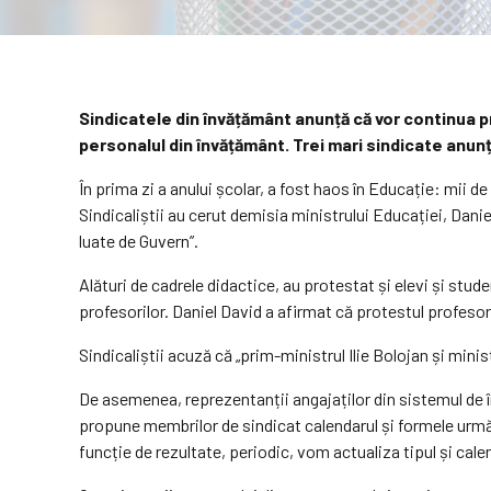
Sindicatele din învățământ anunță că vor continua p
personalul din învățământ. Trei mari sindicate anun
În prima zi a anului școlar, a fost haos în Educație: mii de
Sindicaliștii au cerut demisia ministrului Educației, Dani
luate de Guvern”.
Alături de cadrele didactice, au protestat și elevi și stud
profesorilor. Daniel David a afirmat că protestul profesori
Sindicaliștii acuză că „prim-ministrul Ilie Bolojan și min
De asemenea, reprezentanții angajaților din sistemul de î
propune membrilor de sindicat calendarul și formele următ
funcție de rezultate, periodic, vom actualiza tipul și cale