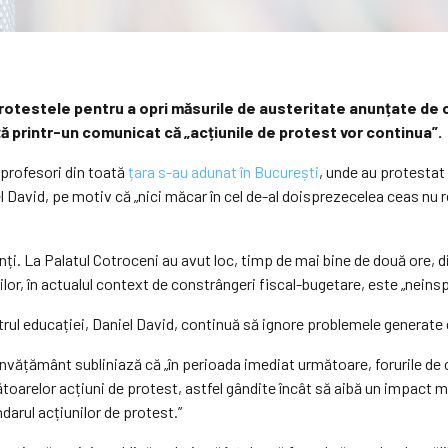
rotestele pentru a opri măsurile de austeritate anunțate de că
ță printr-un comunicat că „acțiunile de protest vor continua”.
 profesori din toată
țara s-au adunat în București
, unde au protestat
el David, pe motiv că „nici măcar în cel de-al doisprezecelea ceas nu
enți. La Palatul Cotroceni au avut loc, timp de mai bine de două ore, d
lor, în actualul context de constrângeri fiscal-bugetare, este „neinspi
istrul educației, Daniel David, continuă să ignore problemele generate 
nvățământ subliniază că „în perioada imediat următoare, forurile de c
oarelor acțiuni de protest, astfel gândite încât să aibă un impact max
ndarul acțiunilor de protest.”