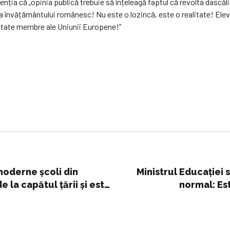
ția că „opinia publică trebuie să înțeleagă faptul că revolta dascălilo
ea învățământului românesc! Nu este o lozincă, este o realitate! Elevi
e state membre ale Uniunii Europene!”
moderne școli din
Ministrul Educației 
e la capătul țării și este
normal: Es