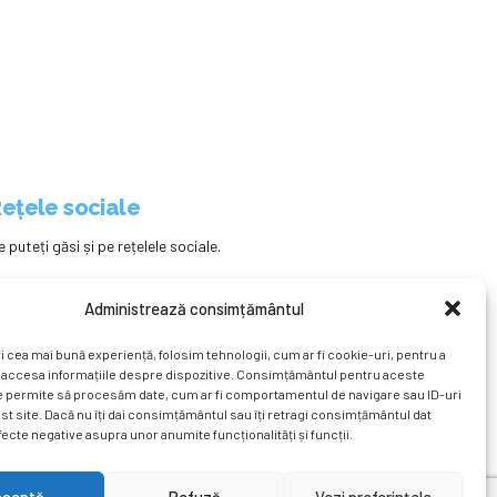
ețele sociale
e puteți găsi și pe rețelele sociale.
Administrează consimțământul
i cea mai bună experiență, folosim tehnologii, cum ar fi cookie-uri, pentru a
 accesa informațiile despre dispozitive. Consimțământul pentru aceste
e permite să procesăm date, cum ar fi comportamentul de navigare sau ID-uri
st site. Dacă nu îți dai consimțământul sau îți retragi consimțământul dat
ecte negative asupra unor anumite funcționalități și funcții.
ațional
Revista
Știri
Cont Client
ÎNAPOI SUS
cceptă
Refuză
Vezi preferințele