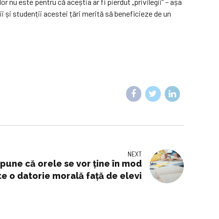
r nu este pentru că aceștia ar fi pierdut „privilegii” – așa
i și studenții acestei țări merită să beneficieze de un
NEXT
spune că orele se vor ține în mod
te o datorie morală față de elevi