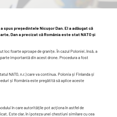
i, a spus președintele Nicușor Dan. El a adăugat că
 parte, Dan a precizat că România este stat NATO și
 loc foarte aproape de granițe. În cazul Poloniei, însă, a
 o parte importantă din acest drone. Procedura a fost
atul NATO, n.r.) care va continua. Polonia și Finlanda și
ceduri și România este pregătită să aplice aceste
dului în care autorităţile pot acţiona în astfel de
cat. Este clar, în ipoteza unei chestiuni similare cu cea