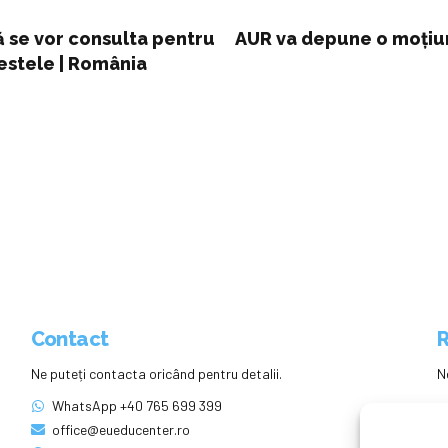
ă se vor consulta pentru
AUR va depune o moţiun
estele | România
Contact
R
Ne puteți contacta oricând pentru detalii.
N
WhatsApp +40 765 699 399
office@eueducenter.ro