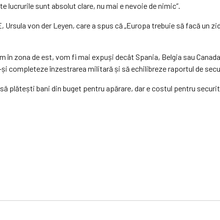
e lucrurile sunt absolut clare, nu mai e nevoie de nimic”.
E, Ursula von der Leyen, care a spus că „Europa trebuie să facă un zid
tem în zona de est, vom fi mai expuși decât Spania, Belgia sau Canad
-și completeze înzestrarea militară și să echilibreze raportul de sec
i să plătești bani din buget pentru apărare, dar e costul pentru secur