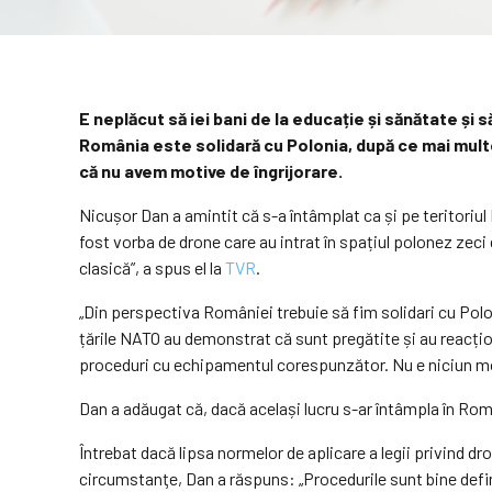
E neplăcut să iei bani de la educație și sănătate și 
România este solidară cu Polonia, după ce mai multe 
că nu avem motive de îngrijorare.
Nicușor Dan a amintit că s-a întâmplat ca și pe teritoriul
fost vorba de drone care au intrat în spațiul polonez zeci
clasică”, a spus el la
TVR
.
„Din perspectiva României trebuie să fim solidari cu Poloni
țările NATO au demonstrat că sunt pregătite și au reacți
proceduri cu echipamentul corespunzător. Nu e niciun mot
Dan a adăugat că, dacă același lucru s-ar întâmpla în Româ
Întrebat dacă lipsa normelor de aplicare a legii privind dr
circumstanţe, Dan a răspuns: „Procedurile sunt bine defini