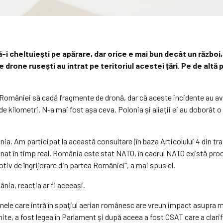
să-i cheltuiești pe apărare, dar orice e mai bun decât un războ
drone rusești au intrat pe teritoriul acestei țări. Pe de altă
 României să cadă fragmente de dronă, dar că aceste incidente au avut
 de kilometri. N-a mai fost așa ceva. Polonia și aliații ei au doborât
a. Am participat la această consultare (în baza Articolului 4 din trat
onat în timp real. România este stat NATO, în cadrul NATO există pro
iv de îngrijorare din partea României”, a mai spus el.
nia, reacția ar fi aceeași.
onele care intră în spaţiul aerian românesc are vreun impact asupra mo
te, a fost legea în Parlament şi după aceea a fost CSAT care a clarifi