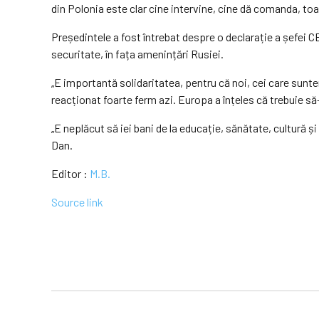
din Polonia este clar cine intervine, cine dă comanda, toat
Președintele a fost întrebat despre o declarație a șefei C
securitate, în fața amenințări Rusiei.
„E importantă solidaritatea, pentru că noi, cei care sun
reacționat foarte ferm azi. Europa a înțeles că trebuie să
„E neplăcut să iei bani de la educație, sănătate, cultură ș
Dan.
Editor :
M.B.
Source link