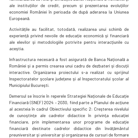
ale instituţiilor de credit, precum şi prezentarea evoluţiilor
economiei României în perioada de după aderarea la Uniunea
Europeană.
Activităţile au facilitat, totodată, realizarea unui schimb de
experienţă privind nevoile de educaţie economică şi financiară
ale elevilor şi metodologiile potrivite pentru interacţiunile cu
aceştia.
Infrastructura necesară a fost asigurată de Banca Naţională a
României şi a permis crearea unui cadru de dezbateri şi discuţii
interactive. Organizarea proiectului s-a realizat cu sprijinul
Inspectoratelor şcolare judeţene şi al Inspectoratului şcolar al
Municipiului Bucureşti.
Demersul se înscrie în reperele Strategiei Naţionale de Educaţie
Financiară (SNEF) 2024 – 2030, fiind parte a Planului de acţiune
al acesteia în cadrul Obiectivului specific 2: Creşterea nivelului
de cunoştinţe ale cadrelor didactice în privinţa educaţiei
financiare, prin implementarea unor programe de educaţie
financiară destinate cadrelor didactice din învăţământul
preuniversitar şi universitar şi organizarea de cursuri de formare