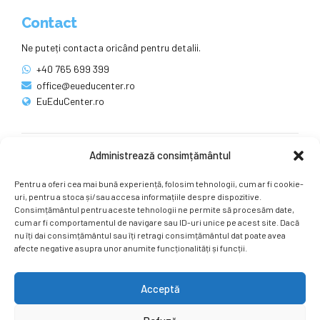
Contact
Ne puteți contacta oricând pentru detalii.
+40 765 699 399
office@eueducenter.ro
EuEduCenter.ro
Administrează consimțământul
Rețele sociale
Pentru a oferi cea mai bună experiență, folosim tehnologii, cum ar fi cookie-
Ne puteți găsi și pe rețelele sociale.
uri, pentru a stoca și/sau accesa informațiile despre dispozitive.
Consimțământul pentru aceste tehnologii ne permite să procesăm date,
cum ar fi comportamentul de navigare sau ID-uri unice pe acest site. Dacă
nu îți dai consimțământul sau îți retragi consimțământul dat poate avea
afecte negative asupra unor anumite funcționalități și funcții.
Acceptă
Copyright by
EuEduCenter.ro
.