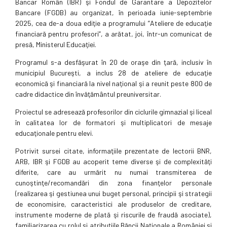
Bancar Român (IBR) şi Fondul de Garantare a Depozitelor
Bancare (FGDB) au organizat, în perioada iunie-septembrie
2025, cea de-a doua ediţie a programului ”Ateliere de educaţie
financiară pentru profesori”, a arătat, joi, într-un comunicat de
presă, Ministerul Educaţiei.
Programul s-a desfăşurat în 20 de oraşe din ţară, inclusiv în
municipiul Bucureşti, a inclus 28 de ateliere de educaţie
economică şi financiară la nivel naţional şi a reunit peste 800 de
cadre didactice din învăţământul preuniversitar.
Proiectul se adresează profesorilor din ciclurile gimnazial şi liceal
în calitatea lor de formatori şi multiplicatori de mesaje
educaţionale pentru elevi.
Potrivit sursei citate, informaţiile prezentate de lectorii BNR,
ARB, IBR şi FGDB au acoperit teme diverse şi de complexităţi
diferite, care au urmărit nu numai transmiterea de
cunoştinţe/recomandări din zona finanţelor personale
(realizarea şi gestiunea unui buget personal, principii şi strategii
de economisire, caracteristici ale produselor de creditare,
instrumente moderne de plată şi riscurile de fraudă asociate),
familiarizarea cu rolul şi atribuţiile Băncii Naţionale a României şi