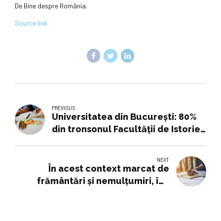
De Bine despre România.
Source link
PREVIOUS
Universitatea din București: 80%
din tronsonul Facultății de Istorie,
finalizat
NEXT
În acest context marcat de
frământări şi nemulţumiri, îmi
doresc să deschid linii de dialog
real între decidenţi şi oamenii
şcolii