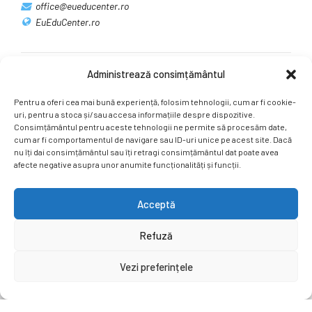
office@eueducenter.ro
EuEduCenter.ro
Administrează consimțământul
Rețele sociale
Pentru a oferi cea mai bună experiență, folosim tehnologii, cum ar fi cookie-
Ne puteți găsi și pe rețelele sociale.
uri, pentru a stoca și/sau accesa informațiile despre dispozitive.
Consimțământul pentru aceste tehnologii ne permite să procesăm date,
cum ar fi comportamentul de navigare sau ID-uri unice pe acest site. Dacă
nu îți dai consimțământul sau îți retragi consimțământul dat poate avea
afecte negative asupra unor anumite funcționalități și funcții.
Acceptă
Copyright by
EuEduCenter.ro
.
Refuză
Prima Pagină
Simpozion Internațional
Revista
Știri
Vezi preferințele
Cont Client
ÎNAPOI SUS