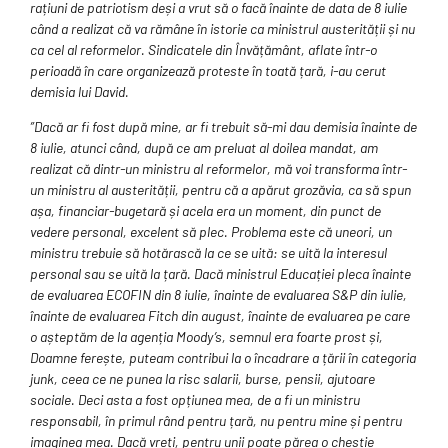
rațiuni de patriotism deși a vrut să o facă înainte de data de 8 iulie
când a realizat că va rămâne în istorie ca ministrul austerității și nu
ca cel al reformelor. Sindicatele din Învățământ, aflate într-o
perioadă în care organizează proteste în toată țară, i-au cerut
demisia lui David.
”Dacă ar fi fost după mine, ar fi trebuit să-mi dau demisia înainte de
8 iulie, atunci când, după ce am preluat al doilea mandat, am
realizat că dintr-un ministru al reformelor, mă voi transforma într-
un ministru al austerității, pentru că a apărut grozăvia, ca să spun
așa, financiar-bugetară și acela era un moment, din punct de
vedere personal, excelent să plec. Problema este că uneori, un
ministru trebuie să hotărască la ce se uită: se uită la interesul
personal sau se uită la țară. Dacă ministrul Educației pleca înainte
de evaluarea ECOFIN din 8 iulie, înainte de evaluarea S&P din iulie,
înainte de evaluarea Fitch din august, înainte de evaluarea pe care
o așteptăm de la agenția Moody’s, semnul era foarte prost și,
Doamne ferește, puteam contribui la o încadrare a țării în categoria
junk, ceea ce ne punea la risc salarii, burse, pensii, ajutoare
sociale. Deci asta a fost opțiunea mea, de a fi un ministru
responsabil, în primul rând pentru țară, nu pentru mine și pentru
imaginea mea. Dacă vreți, pentru unii poate părea o chestie