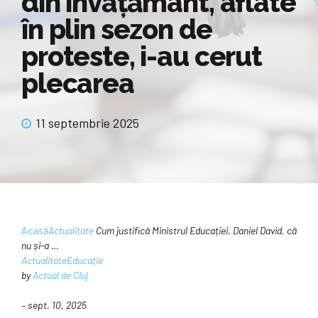
din învățământ, aflate
în plin sezon de
proteste, i-au cerut
plecarea
11 septembrie 2025
Acasă
Actualitate
Cum justifică Ministrul Educației, Daniel David, că
nu și-a …
Actualitate
Educaţie
by
Actual de Cluj
– sept. 10, 2025