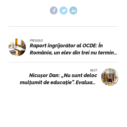
PREVIOUS
Raport îngrijorător al OCDE: În
România, un elev din trei nu termină
liceul. Abandonul școlar a atins
cote alarmante
NEXT
Nicușor Dan: „Nu sunt deloc
mulțumit de educație”. Evaluare
decisivă peste două luni