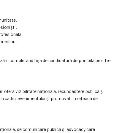
munitate.
sioniști.
rofesională.
nerilor.
lizări, completând fișa de candidatură disponibilă pe site-
” oferă vizibilitate națională, recunoaștere publică și
ți în cadrul evenimentului și promovați în rețeaua de
ționale, de comunicare publică și advocacy care