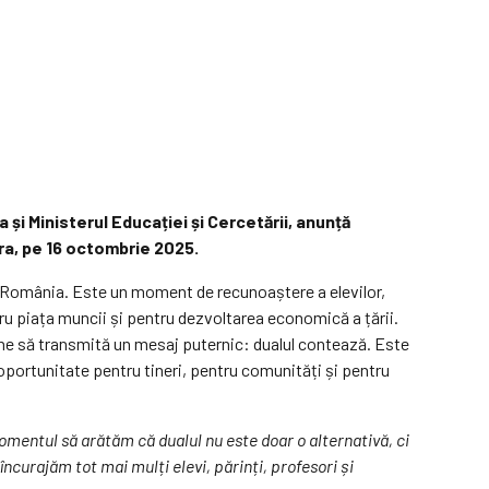
și Ministerul Educației și Cercetării, anunță
ara, pe 16 octombrie 2025.
in România. Este un moment de recunoaștere a elevilor,
tru piața muncii și pentru dezvoltarea economică a țării.
 vine să transmită un mesaj puternic: dualul contează. Este
portunitate pentru tineri, pentru comunități și pentru
mentul să arătăm că dualul nu este doar o alternativă, ci
curajăm tot mai mulți elevi, părinți, profesori și