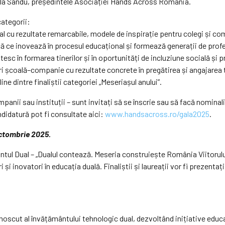
aela Sandu, președintele Asociației Hands Across România.
categorii:
al cu rezultate remarcabile, modele de inspirație pentru colegi și co
ică ce inovează în procesul educațional și formează generații de profe
c în formarea tinerilor și în oportunități de incluziune socială și p
i școală–companie cu rezultate concrete în pregătirea și angajarea ti
ine dintre finaliștii categoriei „Meseriașul anului”.
ompanii sau instituții – sunt invitați să se înscrie sau să facă nomina
andidatură pot fi consultate aici:
www.handsacross.ro/gala2025
.
octombrie 2025.
ntul Dual – „Dualul contează. Meseria construiește România Viitorului
și inovatori în educația duală. Finaliștii și laureații vor fi prezenta
cut al învățământului tehnologic dual, dezvoltând inițiative educa