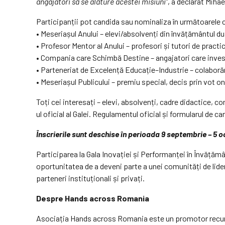
angajatori să se alăture acestei misiuni”
, a declarat Mih
Participanții pot candida sau nominaliza în următoarele 
• Meseriașul Anului – elevi/absolvenți din învățământul du
• Profesor Mentor al Anului – profesori și tutori de pract
• Compania care Schimbă Destine – angajatori care investes
• Parteneriat de Excelență Educație–Industrie – colaborăr
• Meseriașul Publicului – premiu special, decis prin vot onl
Toți cei interesați – elevi, absolvenți, cadre didactice, c
ul oficial al Galei. Regulamentul oficial și formularul de c
Înscrierile sunt deschise în perioada 9 septembrie – 5 
Participarea la Gala Inovației și Performanței în Învățămâ
oportunitatea de a deveni parte a unei comunități de lideri 
parteneri instituționali și privați.
Despre Hands across Romania
Asociația Hands across Romania este un promotor recunos