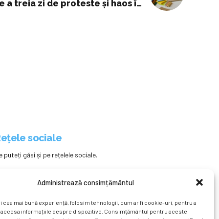
e a treia zi de proteste și haos în
Educație
ețele sociale
e puteți găsi și pe rețelele sociale.
Administrează consimțământul
i cea mai bună experiență, folosim tehnologii, cum ar fi cookie-uri, pentru a
 accesa informațiile despre dispozitive. Consimțământul pentru aceste