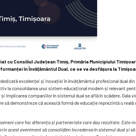
 cu Consiliul Județean Timiș, Primăria Municipiului Timișoara 
erformanței în Învățământul Dual, ce se va desfășura la Timișo
dedicată excelenței și inovației în învățământul profesional dual d
 activ la consolidarea unui sistem educațional modern și relevant pen
lor și implicarea companiilor în sistemul dual se află în scădere, Gala
are să demonstreze că această formă de educație reprezintă o reală o
ameni care fac diferența și parteneriate care dau rezultate. Este mo
rin acest eveniment să consolidăm încrederea în sistemul dual și să în