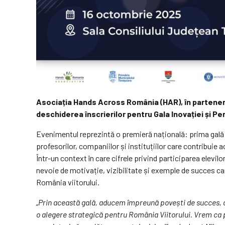
Asociația Hands Across România (HAR), în parteneriat
deschiderea înscrierilor pentru Gala Inovației și P
Evenimentul reprezintă o premieră națională: prima gală 
profesorilor, companiilor și instituțiilor care contribuie
Într-un context în care cifrele privind participarea elevi
nevoie de motivație, vizibilitate și exemple de succes c
România viitorului.
„Prin această gală, aducem împreună povești de succes, o
o alegere strategică pentru România Viitorului. Vrem ca p