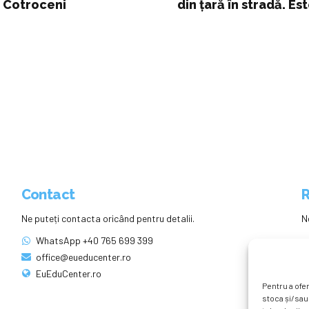
a Cotroceni
din țară în stradă. Est
Contact
R
Ne puteți contacta oricând pentru detalii.
N
WhatsApp +40 765 699 399
office@eueducenter.ro
EuEduCenter.ro
Pentru a ofer
stoca și/sau