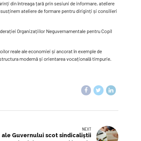
inți din întreaga țară prin sesiuni de informare, ateliere
usținem ateliere de formare pentru diriginți și consilieri
ederației Organizațiilor Neguvernamentale pentru Copil
ilor reale ale economiei și ancorat în exemple de
rastructura modernă și orientarea vocațională timpurie.
NEXT
ale Guvernului scot sindicaliștii