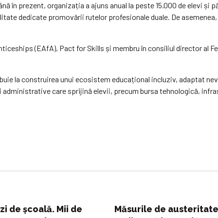
ă în prezent, organizația a ajuns anual la peste 15.000 de elevi și păr
litate dedicate promovării rutelor profesionale duale. De asemenea, s
ceships (EAfA), Pact for Skills și membru în consiliul director al F
uie la construirea unui ecosistem educațional incluziv, adaptat nevo
și administrative care sprijină elevii, precum bursa tehnologică, inf
zi de școală. Mii de
Măsurile de austeritate 