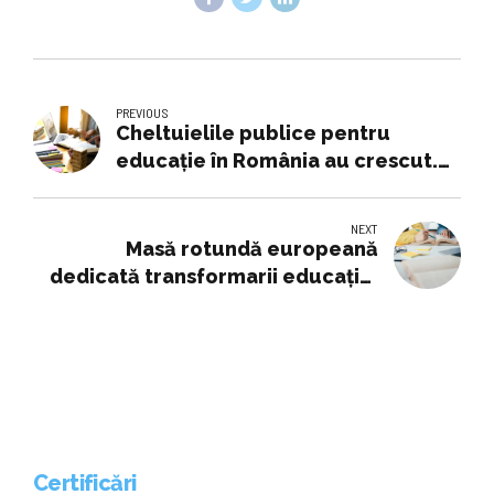
PREVIOUS
Cheltuielile publice pentru
educație în România au crescut.
Creșterea este mai evidentă la
învățământul preșcolar
NEXT
Masă rotundă europeană
dedicată transformarii educației
în România - pe 17 septembrie, la
Casa Academiei
Certificări