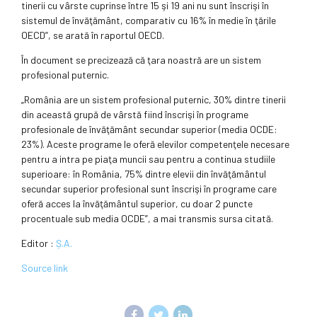
tinerii cu vârste cuprinse între 15 şi 19 ani nu sunt înscrişi în
sistemul de învăţământ, comparativ cu 16% în medie în ţările
OECD”, se arată în raportul OECD.
În document se precizează că ţara noastră are un sistem
profesional puternic.
„România are un sistem profesional puternic, 30% dintre tinerii
din această grupă de vârstă fiind înscrişi în programe
profesionale de învăţământ secundar superior (media OCDE:
23%). Aceste programe le oferă elevilor competenţele necesare
pentru a intra pe piaţa muncii sau pentru a continua studiile
superioare: în România, 75% dintre elevii din învăţământul
secundar superior profesional sunt înscrişi în programe care
oferă acces la învăţământul superior, cu doar 2 puncte
procentuale sub media OCDE”, a mai transmis sursa citată.
Editor :
Ș.A.
Source link