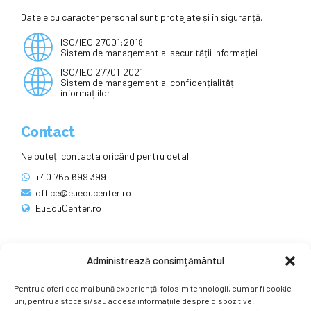
Datele cu caracter personal sunt protejate și în siguranță.
ISO/IEC 27001:2018
Sistem de management al securității informației
ISO/IEC 27701:2021
Sistem de management al confidențialității
informațiilor
Contact
Ne puteți contacta oricând pentru detalii.
+40 765 699 399
office@eueducenter.ro
EuEduCenter.ro
Administrează consimțământul
Rețele sociale
Pentru a oferi cea mai bună experiență, folosim tehnologii, cum ar fi cookie-
Ne puteți găsi și pe rețelele sociale.
uri, pentru a stoca și/sau accesa informațiile despre dispozitive.