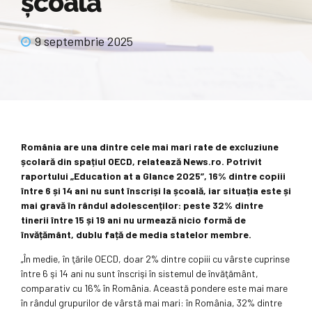
școală
9 septembrie 2025
România are una dintre cele mai mari rate de excluziune
școlară din spațiul OECD, relatează News.ro. Potrivit
raportului „Education at a Glance 2025”, 16% dintre copiii
între 6 și 14 ani nu sunt înscriși la școală, iar situația este și
mai gravă în rândul adolescenților: peste 32% dintre
tinerii între 15 și 19 ani nu urmează nicio formă de
învățământ, dublu față de media statelor membre.
„În medie, în ţările OECD, doar 2% dintre copiii cu vârste cuprinse
între 6 şi 14 ani nu sunt înscrişi în sistemul de învăţământ,
comparativ cu 16% în România. Această pondere este mai mare
în rândul grupurilor de vârstă mai mari: în România, 32% dintre