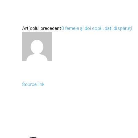
Articolul precedent
O femeie şi doi copii, daţi dispăruţi
Source link