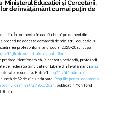
a Ministerul Educației şi Cercetării,
ilor de învățământ cu mai puțin de
oncediu. În momentul în care îi chemi pe oameni din
mnă procedura aceasta demarată de ministrul educației și
ncadrarea profesorilor în anul școlar 2025-2026, după
ctivitățile de constituire a posturilor
de predare. Menționăm că, în această perioadă, profesorii
ate de Federația Sindicatelor Libere din Învățământ s
ă nu
pectoratelor școlare. Potrivit
Legii învățământului
 durată de 62 de zile lucrătoare.
Regulile pentru acordarea
in ordinul de ministru 7.930/2024
, publicat în Monitorul
 Oficial.