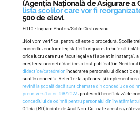
(Agenţia Naţională de Asigurare a Cal
lista școlilor care vor fi reorganizat
500 de elevi.
FOTO : Inquam Photos/Sabin Cîrstoveanu
„Noi vom verifica, pentru că este o procedură. Școlile tr
concediu, conform legislației în vigoare, trebuie să-i pl
orice lucru care nu e făcut legal va fi apelat în instanță”, 
creșterea normei didactice, a fost publicată în Monitorul O
didactice/catedrelor
, încadrarea personalului didactic de
sunt în concediu. Referitor la aplicarea și implementarea
revină la școală dacă sunt chemate din concediu de odih
preuniversitar nr. 198/2023
, profesorii beneficiază de con
concediului de odihnă pentru personalul din învățământul 
Oficial (MO) înainte de Anul Nou. Cu toate acestea, câteva a