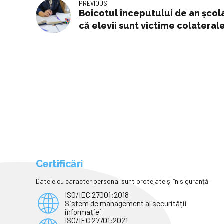
PREVIOUS
Boicotul începutului de an școla
că elevii sunt victime colaterale
argumente golite de sens”
Certificări
Datele cu caracter personal sunt protejate și în siguranță.
ISO/IEC 27001:2018
Sistem de management al securității
informației
ISO/IEC 27701:2021