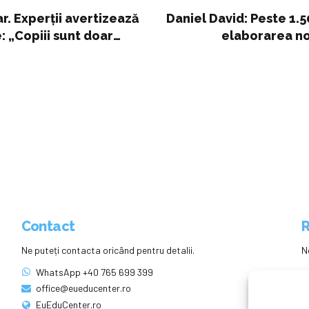
r. Experții avertizează
Daniel David: Peste 1.50
: „Copiii sunt doar
elaborarea no
Contact
R
Ne puteți contacta oricând pentru detalii.
N
WhatsApp +40 765 699 399
office@eueducenter.ro
EuEduCenter.ro