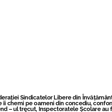
rației Sindicatelor Libere din Învățământ 
îi chemi pe oameni din concediu, conform l
nd – ul trecut, Inspectoratele Şcolare au 