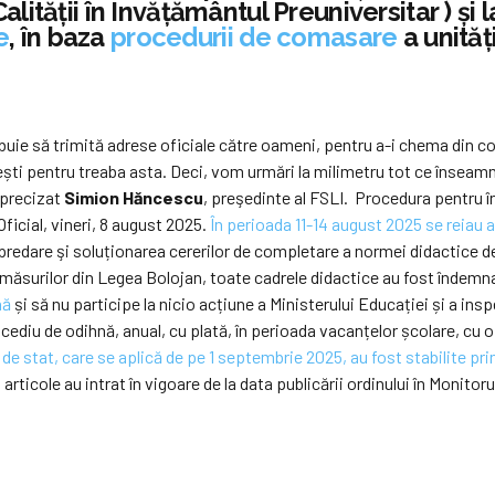
ităţii în Învăţământul Preuniversitar ) și l
e
, în baza
procedurii de comasare
a unităț
ebuie să trimită adrese oficiale către oameni, pentru a-i chema din c
ătești pentru treaba asta. Deci, vom urmări la milimetru tot ce însea
a precizat
Simion Hăncescu
, preşedinte al FSLI. Procedura pentru î
ficial, vineri, 8 august 2025.
În perioada 11-14 august 2025 se reiau a
 predare şi soluționarea cererilor de completare a normei didactice 
 măsurilor din Legea Bolojan, toate cadrele didactice au fost îndemn
nă
și să nu participe la nicio acțiune a Ministerului Educației și a ins
cediu de odihnă, anual, cu plată, în perioada vacanțelor școlare, cu o
de stat, care se aplică de pe 1 septembrie 2025, au fost stabilite pr
rticole au intrat în vigoare de la data publicării ordinului în Monitorul