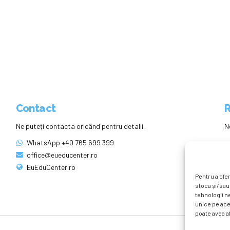
Contact
R
Ne puteți contacta oricând pentru detalii.
N
WhatsApp +40 765 699 399
office@eueducenter.ro
EuEduCenter.ro
Pentru a ofer
stoca și/sau
tehnologii n
unice pe ace
poate avea af