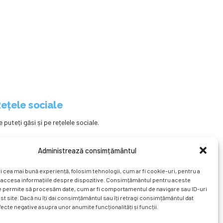
ețele sociale
e puteți găsi și pe rețelele sociale.
Administrează consimțământul
i cea mai bună experiență, folosim tehnologii, cum ar fi cookie-uri, pentru a
 accesa informațiile despre dispozitive. Consimțământul pentru aceste
e permite să procesăm date, cum ar fi comportamentul de navigare sau ID-uri
st site. Dacă nu îți dai consimțământul sau îți retragi consimțământul dat
ecte negative asupra unor anumite funcționalități și funcții.