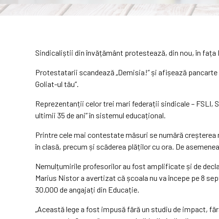
Sindicaliștii din învățământ protestează, din nou, în fața
Protestatarii scandează „Demisia!” și afișează pancarte 
Goliat-ul tău”.
Reprezentanții celor trei mari federații sindicale – FSLI,
ultimii 35 de ani” în sistemul educațional.
Printre cele mai contestate măsuri se numără creșterea n
în clasă, precum și scăderea plăților cu ora. De asemenea
Nemulțumirile profesorilor au fost amplificate și de declara
Marius Nistor a avertizat că școala nu va începe pe 8 sep
30.000 de angajați din Educație.
„Această lege a fost impusă fără un studiu de impact, fără