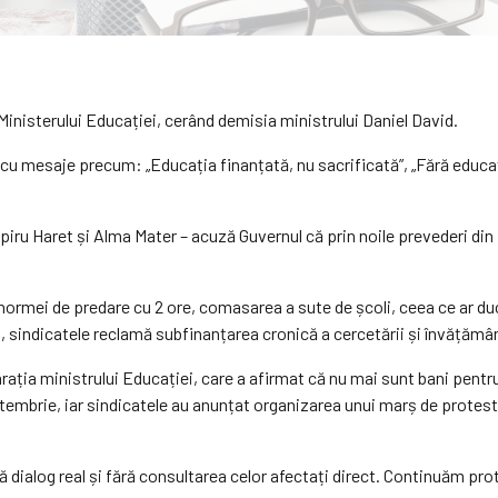
 Ministerului Educației, cerând demisia ministrului Daniel David.
cu mesaje precum: „Educația finanțată, nu sacrificată”, „Fără educaț
 Spiru Haret și Alma Mater – acuză Guvernul că prin noile prevederi di
ormei de predare cu 2 ore, comasarea a sute de școli, ceea ce ar duc
, sindicatele reclamă subfinanțarea cronică a cercetării și învățămân
ția ministrului Educației, care a afirmat că nu mai sunt bani pentru sal
tembrie, iar sindicatele au anunțat organizarea unui marș de protest 
 dialog real și fără consultarea celor afectați direct. Continuăm pro