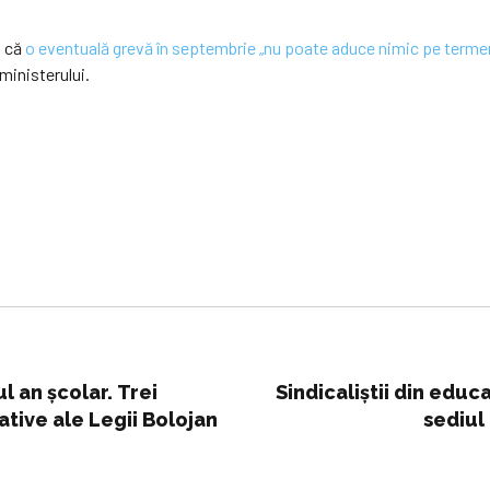
t că
o eventuală grevă în septembrie „nu poate aduce nimic pe termen 
 ministerului.
l an școlar. Trei
Sindicaliştii din educ
ative ale Legii Bolojan
sediul