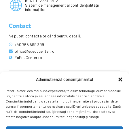
ISO/IEC 27701:2021
Sistem de management al confidențialității
informațiilor
Contact
Ne puteți contacta oricând pentru detalii.
+40 765 699 399
office@eueducenter.ro
EuEduCenter.ro
Administrează consimțământul
Rețele sociale
Pentru a oferi cea mai bună experiență, folosim tehnologii, cum ar fi cookie-
Ne puteți găsi și pe rețelele sociale.
uri, pentru a stoca și/sau accesa informațiile despre dispozitive.
Consimțământul pentru aceste tehnologii ne permite să procesăm date,
cum ar fi comportamentul de navigare sau ID-uri unice pe acest site. Dacă
nu îți dai consimțământul sau îți retragi consimțământul dat poate avea
afecte negative asupra unor anumite funcționalități și funcții.