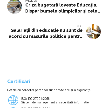
PREVIOUS
Criza bugetară lovește Educația.
Dispar bursele olimpicilor și cele
tehnologice și se mărește norma
didactică
NEXT
Salariații din educație nu sunt de
acord cu măsurile politice pentru
diminuarea deficitului bugetar,
propuse și pentru învățământ –
Edupedu.ro
Certificări
Datele cu caracter personal sunt protejate și în siguranță.
ISO/IEC 27001:2018
Sistem de management al securității informației