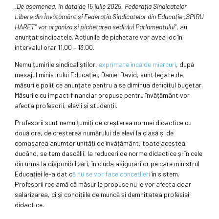
„
De asemenea, în data de 15 iulie 2025, Federația Sindicatelor
Libere din Învățământ și Federația Sindicatelor din Educație „SPIRU
HARET” vor organiza și pichetarea sediului Parlamentului”
, au
anunțat sindicatele. Acțiunile de pichetare vor avea loc în
intervalul orar 11.00 – 13.00.
Nemulțumirile sindicaliștilor,
exprimate încă de miercuri
, după
mesajul ministrului Educației, Daniel David, sunt legate de
măsurile politice anunțate pentru a se diminua deficitul bugetar.
Măsurile cu impact financiar propuse pentru învățământ vor
afecta profesorii, elevii și studenții.
Profesorii sunt nemulțumiți de creșterea normei didactice cu
două ore, de creșterea numărului de elevi la clasă și de
comasarea anumtor unități de învățământ, toate acestea
ducând, se tem dascălii, la reduceri de norme didactice și în cele
din urmă la disponibilizări, în ciuda asigurărilor pe care ministrul
Educației le-a dat c
ă nu se vor face concedieri
în sistem.
Profesorii reclamă că măsurile propuse nu le vor afecta doar
salarizarea, ci și condițiile de muncă și demnitatea profesiei
didactice.