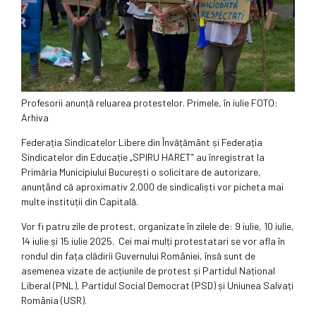
Profesorii anunță reluarea protestelor. Primele, în iulie FOTO:
Arhiva
Federația Sindicatelor Libere din Învățământ și Federația
Sindicatelor din Educație „SPIRU HARET” au înregistrat la
Primăria Municipiului București o solicitare de autorizare,
anunțând că aproximativ 2.000 de sindicaliști vor picheta mai
multe instituții din Capitală.
Vor fi patru zile de protest, organizate în zilele de: 9 iulie, 10 iulie,
14 iulie și 15 iulie 2025. Cei mai mulți protestatari se vor afla în
rondul din fața clădirii Guvernului României, însă sunt de
asemenea vizate de acțiunile de protest și Partidul Național
Liberal (PNL), Partidul Social Democrat (PSD) și Uniunea Salvați
România (USR).