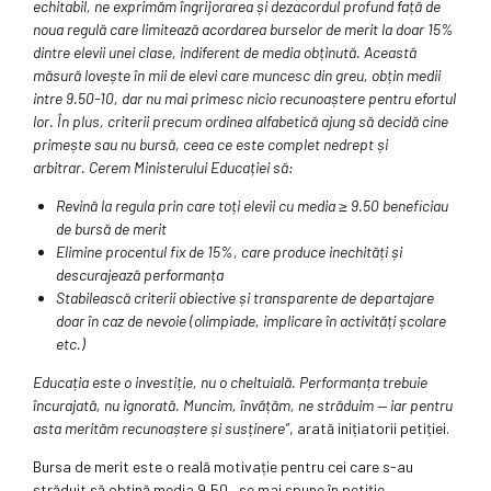
echitabil, ne exprimăm îngrijorarea și dezacordul profund față de
noua regulă care limitează acordarea burselor de merit la doar 15%
dintre elevii unei clase, indiferent de media obținută. Această
măsură lovește în mii de elevi care muncesc din greu, obțin medii
intre 9.50-10, dar nu mai primesc nicio recunoaștere pentru efortul
lor. În plus, criterii precum ordinea alfabetică ajung să decidă cine
primește sau nu bursă, ceea ce este complet nedrept și
arbitrar. Cerem Ministerului Educației să:
Revină la regula prin care toți elevii cu media ≥ 9.50 beneficiau
de bursă de merit
Elimine procentul fix de 15%, care produce inechități și
descurajează performanța
Stabilească criterii obiective și transparente de departajare
doar în caz de nevoie (olimpiade, implicare în activități școlare
etc.)
Educația este o investiție, nu o cheltuială. Performanța trebuie
încurajată, nu ignorată. Muncim, învățăm, ne străduim — iar pentru
asta merităm recunoaștere și susținere”
, arată inițiatorii petiției.
Bursa de merit este o reală motivație pentru cei care s-au
străduit să obțină media 9,50, se mai spune în petiție.