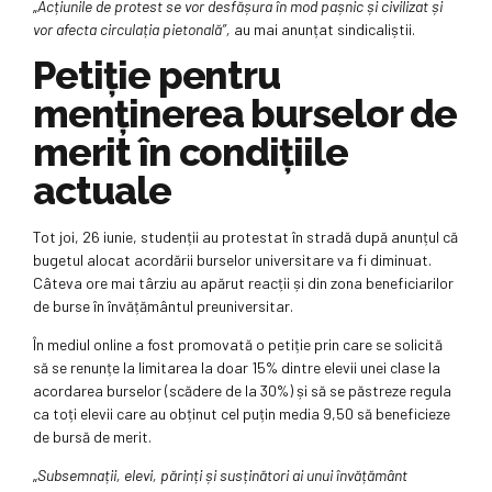
„
Acțiunile de protest se vor desfășura în mod pașnic și civilizat și
vor afecta circulația pietonală”,
au mai anunțat sindicaliștii.
Petiție pentru
menținerea burselor de
merit în condițiile
actuale
Tot joi, 26 iunie, studenții au protestat în stradă după anunțul că
bugetul alocat acordării burselor universitare va fi diminuat.
Câteva ore mai târziu au apărut reacții și din zona beneficiarilor
de burse în învățământul preuniversitar.
În mediul online a fost promovată o petiție prin care se solicită
să se renunțe la limitarea la doar 15% dintre elevii unei clase la
acordarea burselor (scădere de la 30%) și să se păstreze regula
ca toți elevii care au obținut cel puțin media 9,50 să beneficieze
de bursă de merit.
„
Subsemnații, elevi, părinți și susținători ai unui învățământ