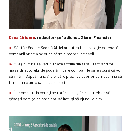
Dana Ciriperu
, redactor-şef adjunct, Ziarul Financiar
►
Săptămâna de Şcoală Altfel ar putea fi o invitaţie adresată
companiilor de a se duce către directorii de şcoli.
►
M-aş bucura să văd în toate şcolile din ţară 10 scrisori pe
masa directorului de şcoală în care companiile să le spună că vor
să vină în Săptămâna Altfel să le prezinte copiilor ce înseamnă să
fii mecanic auto sau alte meserii.
►
În momentul în care ţi se tot închid uşi în nas, trebuie să
găseşti portiţa pe care poţi să intri şi să ajungi la elevi.