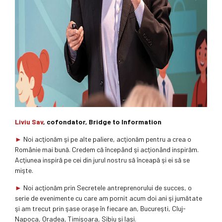
Liviu Sav
, cofondator, Bridge to Information
►
Noi acţionăm şi pe alte paliere, acţionăm pentru a crea o
Românie mai bună. Credem că începând şi acţionând inspirăm.
Acţiunea inspiră pe cei din jurul nostru să înceapă şi ei să se
mişte.
►
Noi acţionăm prin Secretele antreprenorului de succes, o
serie de evenimente cu care am pornit acum doi ani şi jumătate
şi am trecut prin şase oraşe în fiecare an, Bucureşti, Cluj-
Napoca, Oradea, Timişoara, Sibiu şi Iaşi.