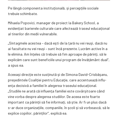
Pe lângă componenta instituţională, şi percepţiile sociale
trebuie schimbate.
Mihaela Popovici, manager de proiect la Bakery School, a
evidenţiat barierele culturale care afectează traseul educaţional
al tinerilor din medii vulnerabile.
„Sintagmele acestea – dacă eşti de la ţară nu vei reuşi, dacă nu
ai facultate nu vei reuşi – sunt încă prezente. Lucrăm active în a
le elimina. Am înţeles că trebuie să fim aproape de părinţi, să le
explicăm care sunt beneficiile unui program de învăţământ dual“,
a spus ea.
Aceeaşi direcţie este susţinută şi de Simona David-Crisbăşanu,
preşedintele Coa­liţiei pentru Educaţie, care accentuează influ­
enţa decisivă a familiei în alegerea traseului educaţional.
„Studiile ne arată că influenţa familiei este covârşitoare când
vine vorba despre alegerea studiilor. De aceea este foarte
important ca părinţii să fie informaţi, să ştie. Ar fi un plus dacă
s-ar duce organizaţiile, companiile, în şcoli şi să vorbească, să le
explice copiilor, părinţilor“, explică ea.