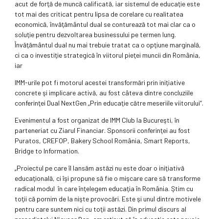
acut de forţă de muncă calificată, iar sistemul de educaţie este
tot mai des criticat pentru lipsa de corelare cu realitatea
economică, învăţământul dual se conturează tot mai clar ca o
soluţie pentru dezvoltarea busines­sului pe termen lung.
Învăţământul dual nu mai trebuie tratat ca o opţiune marginală,
ci ca o investiţie strategică în viitorul pieţei muncii din România,
iar
IMM-urile pot fi motorul acestei transformări prin iniţiative
concrete şi implicare activă, au fost câteva dintre concluziile
conferinţei Dual NextGen „Prin educaţie către meseriile viitorului“.
Evenimentul a fost organizat de IMM Club la Bucureşti, în
parteneriat cu Ziarul Financiar. Sponsorii con­ferinţei au fost
Puratos, CREFOP, Bakery School România, Smart Reports,
Bridge to Information.
„Proiectul pe care îl lansăm astăzi nu este doar o iniţiativă
educaţională, ci îşi propune să fie o mişcare care să transforme
radical modul în care înţelegem educaţia în România. Ştim cu
toţii că pornim de la nişte provocări. Este şi unul dintre motivele
pentru care suntem nici cu toţii astăzi. Din primul discurs al