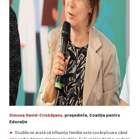
Simona David-Crisbăşanu,
preşedinte, Coaliţia pentru
Educaţie
►
Studiile ne arată că influenţa familiei este covârşitoare când
vine vorba despre alegerea studiilor. Ar fi un plus dacă s-ar duce