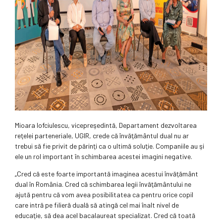
Mioara Iofciulescu, vicepre­şedintă, Departament dezvoltarea
reţelei parteneriale, UGIR, crede că învăţământul dual nu ar
trebui să fie privit de părinţi ca o ultimă soluţie. Companiile au şi
ele un rol important în schimbarea acestei imagini negative.
„Cred că este foarte importantă imaginea acestui învăţământ
dual în România. Cred că schimbarea legii învăţământului ne
ajută pentru că vom avea posibilitatea ca pentru orice copil
care intră pe filieră duală să atingă cel mai înalt nivel de
educaţie, să dea acel bacalaureat specializat. Cred că toată