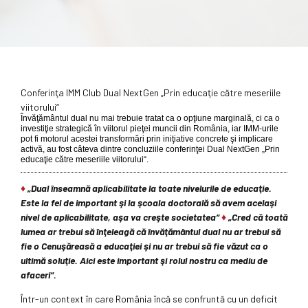
Conferinţa IMM Club Dual NextGen „Prin educaţie către meseriile
viitorului“
Învăţământul dual nu mai trebuie tratat ca o opţiune marginală, ci ca o
investiţie strategică în viitorul pieţei muncii din România, iar IMM-urile
pot fi motorul acestei transformări prin iniţiative concrete şi implicare
activă, au fost câteva dintre concluziile conferinţei Dual NextGen „Prin
educaţie către meseriile viitorului“.
♦
„Dual înseamnă aplicabilitate la toate nivelurile de educaţie.
Este la fel de important şi la şcoala doctorală să avem acelaşi
nivel de aplicabilitate, aşa va creşte societatea“
♦
„Cred că toată
lumea ar trebui să înţeleagă că învăţământul dual nu ar trebui să
fie o Cenuşăreasă a educaţiei şi nu ar trebui să fie văzut ca o
ultimă soluţie. Aici este important şi rolul nostru ca mediu de
afaceri“.
Într-un context în care România încă se confruntă cu un deficit