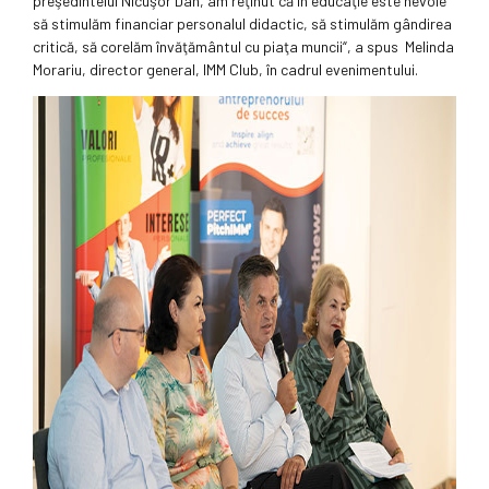
preşedintelui Nicuşor Dan, am reţinut că în educaţie este nevoie
să stimulăm financiar personalul didactic, să stimulăm gândirea
critică, să corelăm învăţământul cu piaţa muncii“, a spus Melinda
Morariu, director general, IMM Club, în cadrul evenimentului.