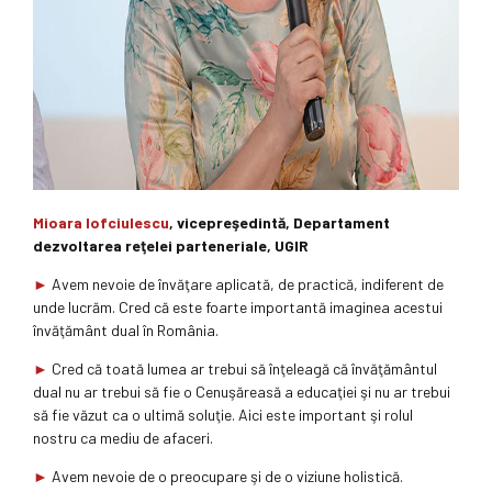
Mioara Iofciulescu
, vicepreşedintă, Departament
dezvoltarea reţelei parteneriale, UGIR
►
Avem nevoie de învăţare aplicată, de practică, indiferent de
unde lucrăm. Cred că este foarte importantă imaginea acestui
învăţământ dual în România.
►
Cred că toată lumea ar trebui să înţeleagă că învăţământul
dual nu ar trebui să fie o Cenuşăreasă a educaţiei şi nu ar trebui
să fie văzut ca o ultimă soluţie. Aici este important şi rolul
nostru ca mediu de afaceri.
►
Avem nevoie de o preocupare şi de o viziune holistică.