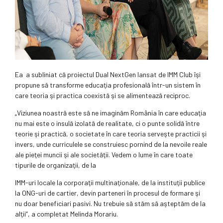
Ea a subliniat că proiectul Dual NextGen lansat de IMM Club îşi
propune să transforme educaţia profesională într-un sistem în
care teoria şi practica coexistă şi se alimentează reciproc.
„Viziunea noastră este să ne imaginăm România în care educaţia
nu mai este o insulă izolată de realitate, ci o punte solidă între
teorie şi practică, o societate în care teoria serveşte practicii şi
invers, unde curriculele se construiesc pornind de la nevoile reale
ale pieţei muncii şi ale societăţii. Vedem o lume în care toate
tipurile de organizaţii, de la
IMM-uri locale la corporaţii multinaţionale, de la instituţii publice
la ONG-uri de cartier, devin parteneri în procesul de formare şi
nu doar beneficiari pasivi. Nu trebuie să stăm să aşteptăm de la
alţii“, a completat Melinda Morariu.