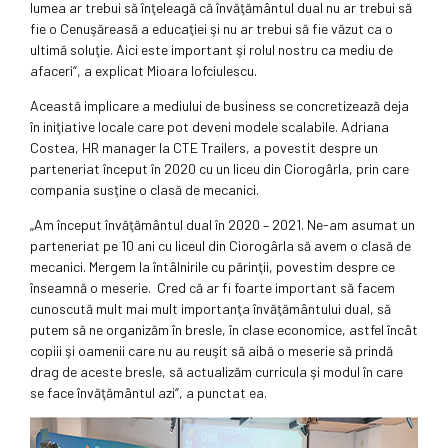
lumea ar trebui să înţeleagă că învăţământul dual nu ar trebui să
fie o Cenuşăreasă a educaţiei şi nu ar trebui să fie văzut ca o
ultimă soluţie. Aici este important şi rolul nostru ca mediu de
afaceri“, a explicat Mioara Iofciulescu.
Această implicare a mediului de business se concretizează deja
în iniţiative locale care pot deveni modele scalabile. Adriana
Costea, HR manager la CTE Trailers, a povestit despre un
parteneriat început în 2020 cu un liceu din Ciorogârla, prin care
compania susţine o clasă de mecanici.
„Am început învăţământul dual în 2020 – 2021. Ne-am asumat un
parteneriat pe 10 ani cu liceul din Ciorogârla să avem o clasă de
mecanici. Mergem la întâlnirile cu părinţii, povestim despre ce
înseamnă o meserie. Cred că ar fi foarte important să facem
cunoscută mult mai mult importanţa învăţământului dual, să
putem să ne organizăm în bresle, în clase economice, astfel încât
copiii şi oamenii care nu au reuşit să aibă o meserie să prindă
drag de aceste bresle, să actualizăm curricula şi modul în care
se face învăţământul azi“, a punctat ea.