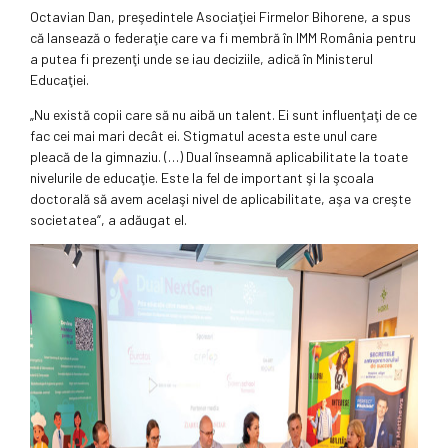
Octavian Dan, preşedintele Asociaţiei Firmelor Bihorene, a spus
că lansează o federaţie care va fi membră în IMM România pentru
a putea fi prezenţi unde se iau deciziile, adică în Ministerul
Educaţiei.
„Nu există copii care să nu aibă un talent. Ei sunt influenţaţi de ce
fac cei mai mari decât ei. Stigmatul acesta este unul care
pleacă de la gimnaziu. (…) Dual înseamnă aplicabilitate la toate
nivelurile de educaţie. Este la fel de important şi la şcoala
doctorală să avem acelaşi nivel de aplicabilitate, aşa va creşte
societatea“, a adăugat el.