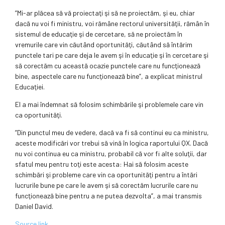
”Mi-ar plăcea să vă proiectaţi şi să ne proiectăm, şi eu, chiar
dacă nu voi fi ministru, voi rămâne rectorul universităţii, rămân în
sistemul de educaţie şi de cercetare, să ne proiectăm în
vremurile care vin căutând oportunităţi, căutând să întărim
punctele tari pe care deja le avem şi în educaţie şi în cercetare şi
să corectăm cu această ocazie punctele care nu funcţionează
bine, aspectele care nu funcţionează bine”, a explicat ministrul
Educaţiei.
El a mai îndemnat să folosim schimbările şi problemele care vin
ca oportunităţi.
”Din punctul meu de vedere, dacă va fi să continui eu ca ministru,
aceste modificări vor trebui să vină în logica raportului QX. Dacă
nu voi continua eu ca ministru, probabil că vor fi alte soluţii, dar
sfatul meu pentru toţi este acesta: Hai să folosim aceste
schimbări şi probleme care vin ca oportunităţi pentru a întări
lucrurile bune pe care le avem şi să corectăm lucrurile care nu
funcţionează bine pentru a ne putea dezvolta”, a mai transmis
Daniel David.
Source link