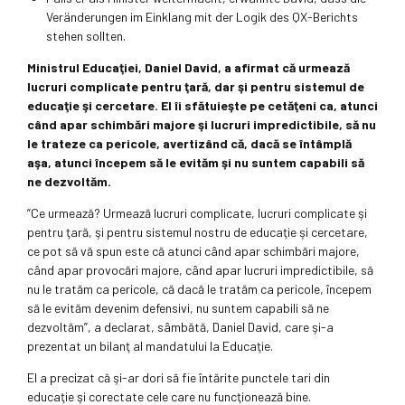
Veränderungen im Einklang mit der Logik des QX-Berichts
stehen sollten.
Ministrul Educaţiei, Daniel David, a afirmat că urmează
lucruri complicate pentru ţară, dar şi pentru sistemul de
educaţie şi cercetare. El îi sfătuieşte pe cetăţeni ca, atunci
când apar schimbări majore şi lucruri impredictibile, să nu
le trateze ca pericole, avertizând că, dacă se întâmplă
aşa, atunci începem să le evităm şi nu suntem capabili să
ne dezvoltăm.
”Ce urmează? Urmează lucruri complicate, lucruri complicate şi
pentru ţară, şi pentru sistemul nostru de educaţie şi cercetare,
ce pot să vă spun este că atunci când apar schimbări majore,
când apar provocări majore, când apar lucruri impredictibile, să
nu le tratăm ca pericole, că dacă le tratăm ca pericole, începem
să le evităm devenim defensivi, nu suntem capabili să ne
dezvoltăm”, a declarat, sâmbătă, Daniel David, care şi-a
prezentat un bilanţ al mandatului la Educaţie.
El a precizat că şi-ar dori să fie întărite punctele tari din
educaţie şi corectate cele care nu funcţionează bine.