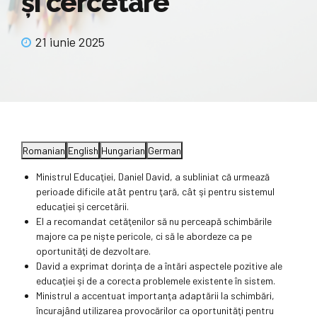
şi cercetare
21 iunie 2025
Romanian
English
Hungarian
German
Ministrul Educaţiei, Daniel David, a subliniat că urmează
perioade dificile atât pentru ţară, cât şi pentru sistemul
educaţiei şi cercetării.
El a recomandat cetăţenilor să nu perceapă schimbările
majore ca pe nişte pericole, ci să le abordeze ca pe
oportunităţi de dezvoltare.
David a exprimat dorinţa de a întări aspectele pozitive ale
educaţiei şi de a corecta problemele existente în sistem.
Ministrul a accentuat importanţa adaptării la schimbări,
încurajând utilizarea provocărilor ca oportunităţi pentru