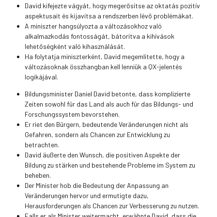
David kifejezte vágyát, hogy megerősítse az oktatás pozitív
aspektusait és kijavítsa a rendszerben lévő problémákat.
A miniszter hangsúlyozta a változásokhoz való
alkalmazkodás fontosságát, bátorítva a kihívások
lehetőségként való kihasználását.
Ha folytatja miniszterként, David megemlítette, hogy a
változásoknak összhangban kell lenniük a QX-jelentés
logikájával.
Bildungsminister Daniel David betonte, dass komplizierte
Zeiten sowohl für das Land als auch für das Bildungs- und
Forschungssystem bevorstehen.
Er riet den Bürgern, bedeutende Veränderungen nicht als
Gefahren, sondern als Chancen zur Entwicklung zu
betrachten.
David äußerte den Wunsch, die positiven Aspekte der
Bildung zu stärken und bestehende Probleme im System zu
beheben.
Der Minister hob die Bedeutung der Anpassung an
Veränderungen hervor und ermutigte dazu,
Herausforderungen als Chancen zur Verbesserung zu nutzen.
Falls er als Minister weitermacht, erwähnte David, dass die