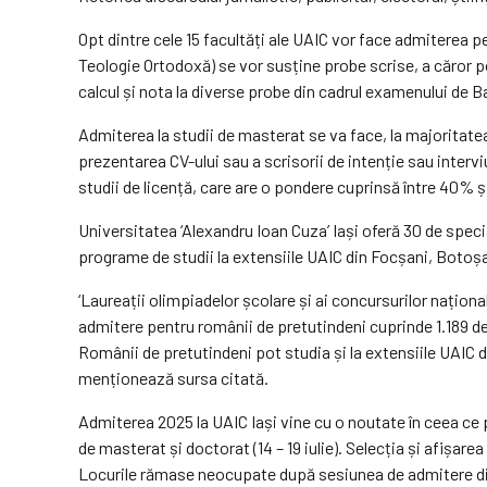
Opt dintre cele 15 facultăți ale UAIC vor face admiterea p
Teologie Ortodoxă) se vor susține probe scrise, a căror p
calcul și nota la diverse probe din cadrul examenului de B
Admiterea la studii de masterat se va face, la majoritatea
prezentarea CV-ului sau a scrisorii de intenție sau intervi
studii de licență, care are o pondere cuprinsă între 40% 
Universitatea ‘Alexandru Ioan Cuza’ Iași oferă 30 de speciali
programe de studii la extensiile UAIC din Focșani, Botoș
‘Laureații olimpiadelor școlare și ai concursurilor naționa
admitere pentru românii de pretutindeni cuprinde 1.189 de l
Românii de pretutindeni pot studia și la extensiile UAIC d
menționează sursa citată.
Admiterea 2025 la UAIC Iași vine cu o noutate în ceea ce pri
de masterat și doctorat (14 – 19 iulie). Selecția și afișarea
Locurile rămase neocupate după sesiunea de admitere din iul