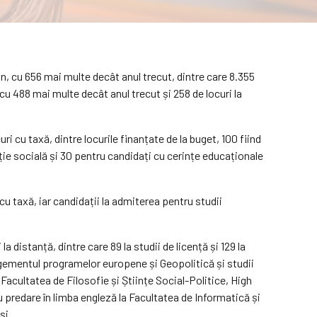
an, cu 656 mai multe decât anul trecut, dintre care 8.355
 cu 488 mai multe decât anul trecut și 258 de locuri la
uri cu taxă, dintre locurile finanțate de la buget, 100 fiind
ție socială și 30 pentru candidați cu cerințe educaționale
u taxă, iar candidații la admiterea pentru studii
distanță, dintre care 89 la studii de licență și 129 la
agementul programelor europene și Geopolitică și studii
a Facultatea de Filosofie și Științe Social-Politice, High
u predare în limba engleză la Facultatea de Informatică și
și.