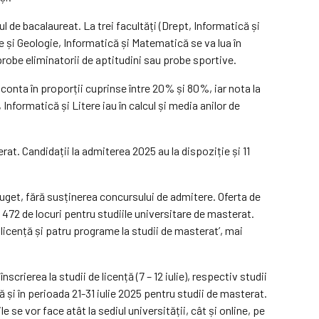
l de bacalaureat. La trei facultăți (Drept, Informatică și
e și Geologie, Informatică și Matematică se va lua în
probe eliminatorii de aptitudini sau probe sportive.
conta în proporții cuprinse între 20% și 80%, iar nota la
Informatică și Litere iau în calcul și media anilor de
terat. Candidații la admiterea 2025 au la dispoziție și 11
 buget, fără susținerea concursului de admitere. Oferta de
i 472 de locuri pentru studiile universitare de masterat.
 licență și patru programe la studii de masterat’, mai
crierea la studii de licență (7 – 12 iulie), respectiv studii
nță și în perioada 21-31 iulie 2025 pentru studii de masterat.
se vor face atât la sediul universității, cât și online, pe