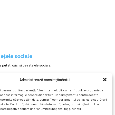
ețele sociale
e puteți găsi și pe rețelele sociale.
Administrează consimțământul
i cea mai bună experiență, folosim tehnologii, cum ar fi cookie-uri, pentru a
 accesa informațiile despre dispozitive. Consimțământul pentru aceste
e permite să procesăm date, cum ar fi comportamentul de navigare sau ID-uri
st site. Dacă nu îți dai consimțământul sau îți retragi consimțământul dat
ecte negative asupra unor anumite funcționalități și funcții.