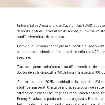
Universitatea ‘Alexandru Ioan Cuza’ din Iași (UAIC) scoate 
de locuri la studii universitare de licență, cu 193 mai mult
studii universitare de doctorat.
Potrivit unui comunicat de presă al instituției, absolvenții 
alocate pentru absolvenți de licee din mediul rural, 20 pe
speciale.
Totodată, pentru admiterea la studii universitare de maste
doctorale au la dispoziție 150 de locuri fără taxă și 108 loc
‘Pentru admiterea 2025, candidații au la dispoziție 218 de 
studii de masterat. Oferta de anul acesta cuprinde șapte 
strategice în cadrul Facultății de Drept, Starea de bine, re
Energy Physics, cu predare în limba engleză la Facultatea 
Retorica discursului jurnalistic, publicitar, electoral, știin