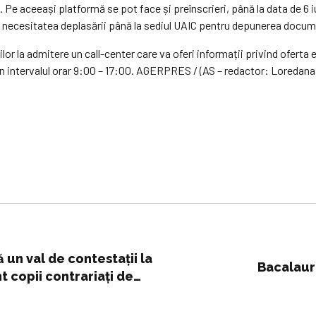
Pe aceeași platformă se pot face și preînscrieri, până la data de 6 i
nă necesitatea deplasării până la sediul UAIC pentru depunerea docum
ilor la admitere un call-center care va oferi informații privind oferta
în intervalul orar 9:00 – 17:00. AGERPRES / (AS – redactor: Loredana 
un val de contestații la
Bacalaur
t copii contrariați de