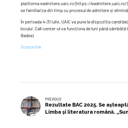
platforma eadmitere.uaic.ro (https://eadmitere.uaic.ro/). 
se familiariza din timp cu procesul de admitere și elimi
În perioada 4-31 iulie, UAIC va pune la dispoziția candidaț
locului. Call-center-ul va funcționa de luni până sâmbătă 
Badea)
Source link
PREVIOUS
Rezultate BAC 2025. Se așteaptă 
Limba și literatura română. „Sun
nota pe care au primit-o”