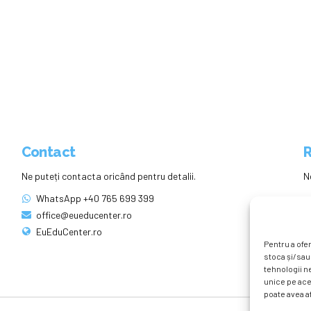
Contact
R
Ne puteți contacta oricând pentru detalii.
N
WhatsApp +40 765 699 399
office@eueducenter.ro
EuEduCenter.ro
Pentru a ofer
stoca și/sau
tehnologii n
unice pe ace
poate avea af