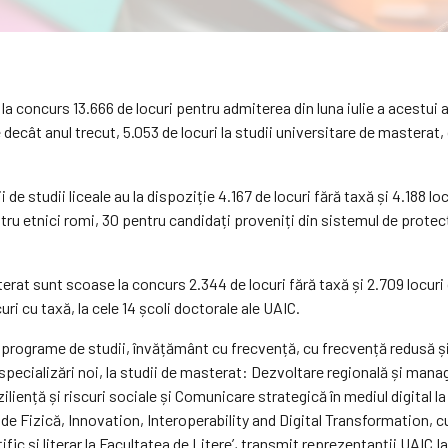
la concurs 13.666 de locuri pentru admiterea din luna iulie a acestui 
e decât anul trecut, 5.053 de locuri la studii universitare de masterat,
de studii liceale au la dispoziție 4.167 de locuri fără taxă și 4.188 loc
ntru etnici romi, 30 pentru candidați proveniți din sistemul de protec
rat sunt scoase la concurs 2.344 de locuri fără taxă și 2.709 locuri c
uri cu taxă, la cele 14 școli doctorale ale UAIC.
programe de studii, învățământ cu frecvență, cu frecvență redusă și la 
specializări noi, la studii de masterat: Dezvoltare regională și man
ziliență și riscuri sociale și Comunicare strategică în mediul digital l
de Fizică, Innovation, Interoperability and Digital Transformation, c
țific și literar la Facultatea de Litere’, transmit reprezentanții UAIC Ia