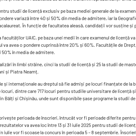
entru studii de licență exclusiv pe baza mediei generale de la examenu
ondere variază între 40 și 50% din media de admitere, iar la Geografi
acalaureat. În funcție de facultatea aleasă, candidații vor susține și 
 facultăților UAIC, pe baza unei medii în care examenul de licență va 
ul va avea o pondere cuprinsă între 20% și 60%. Facultățile de Drept, 
și 50% în media de admitere.
zări în limbi străine, cinci la studii de licență și 25 la studii de mas
ani și Piatra Neamț.
le și internaționale au dreptul să fie admiși pe locuri finanțate de la
ocuri, dintre care 717 locuri pentru studiile universitare de licență ș
in Bălți și Chișinău, unde sunt disponibile șase programe la studii de
vește perioada de înscrieri, întrucât vor fi perioade diferite pentru îns
 rezultatelor va avea loc între 13 și 31 iulie 2025 pentru studii de lice
ie vor fi scoase la concurs în perioada 5 – 8 septembrie. Înscrierile 