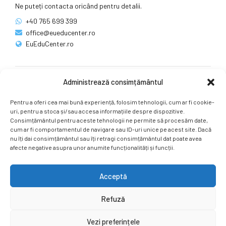
Ne puteți contacta oricând pentru detalii.
+40 765 699 399
office@eueducenter.ro
EuEduCenter.ro
Administrează consimțământul
Rețele sociale
Pentru a oferi cea mai bună experiență, folosim tehnologii, cum ar fi cookie-
Ne puteți găsi și pe rețelele sociale.
uri, pentru a stoca și/sau accesa informațiile despre dispozitive.
Consimțământul pentru aceste tehnologii ne permite să procesăm date,
cum ar fi comportamentul de navigare sau ID-uri unice pe acest site. Dacă
nu îți dai consimțământul sau îți retragi consimțământul dat poate avea
afecte negative asupra unor anumite funcționalități și funcții.
Acceptă
Copyright by
EuEduCenter.ro
.
Refuză
Prima Pagină
Simpozion Internațional
Revista
Știri
Vezi preferințele