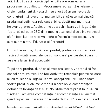
adică după ce știm ce discipline, câte ore vom lucra la
programe, la conținuturi. Programele reprezintă un element
cheie, fundamental. Mesajul meu a fost că avem nevoie de
conținuturi mai relevante, mai aerisite și că este mai bine să
predai mai puțin, dar relevant și bine, decât mai mult, dar
irelevant și prost. Acolo, principala schimbare va fi legată de
faptul că cel puțin 25% din timpul alocat unei discipline va trebui
să fie focalizat pe altceva decât o facem în mod obișnuit’, a
susținut ministrul Educației și Cercetării.
Potrivit acestuia, după ce au predat, profesorii vor trebui să
facă activități remediale, de ‘consolidare’, pentru elevii care nu
au ajuns la un nivel acceptabil.
‘După ce ai predat, după ce ai avut ora-lecție, va trebui să faci
consolidare, va trebui să faci activități remediale pentru cei care
nu au reușit să ajungă la un nivel acceptabil. Trei – unde stăm
foarte prost, și anume la modul în care aplici competențele
dobândite la viața de zi cu zi. Noi stăm foarte prost la PISA, nu
fiindcă nu am avea competență, dar competențele nu au fost
gândite pentru utilizarea lor în viața de zi cu zi’, a explicat David.
În opinia sa, conținuturile trebuie gândite astfel încât să facă