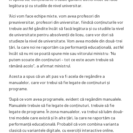
legătura și cu studiile de nivel universitar.
‘Aici vom face echipe mixte, vom avea profesori din
preuniversitar, profesori din universitar, fiindcă conținuturile vor
trebuie astfel gândite încât să facă legătura și cu studiile la nivel
de universitate pentru absolvenții de liceu, care vor dori să
studieze la nivel de universitate. Vom avea modele din două-trei
țări, la care noi ne raportăm ca performanță educațională, astfel
încât să nu mi se poată spune mie sau viitorului ministru: ‘Nu
putem scoate din conținuturi – tot ce este acum trebuie să
rămână acolo”, a afirmat ministrul.
Acesta a spus că un alt pas va fi acela de regândire a
manualelor, care vor trebui să fie legate de conținuturi și
programe.
‘După ce vom avea programele, evident că regândim manualele.
Manualele trebuie să fie legate de conținuturi, trebuie să fie
legate de programe. În zona manualelor, va trebui să luăm două-
trei modele care există și în alte țări, la care ne raportăm ca
performanță educațională. Probabil că vom combina varianta
clasică cu variantele digitale, cu exerciții interactive online,