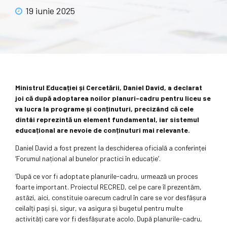
19 iunie 2025
Ministrul Educației și Cercetării, Daniel David, a declarat
joi că după adoptarea noilor planuri-cadru pentru liceu se
va lucra la programe și conținuturi, precizând că cele
dintâi reprezintă un element fundamental, iar sistemul
educațional are nevoie de conținuturi mai relevante.
Daniel David a fost prezent la deschiderea oficială a conferinței
‘Forumul național al bunelor practici în educație’.
‘După ce vor fi adoptate planurile-cadru, urmează un proces
foarte important. Proiectul RECRED, cel pe care îl prezentăm,
astăzi, aici, constituie oarecum cadrul în care se vor desfășura
ceilalți pași și, sigur, va asigura și bugetul pentru multe
activități care vor fi desfășurate acolo. După planurile-cadru,