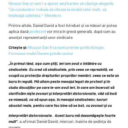
Nicușor Dan și cum l-a ajutat anul karmic să câștige alegerile.
“Un conducător trebuie să vibreze la nivelul celor mulți, să
înțeleagă suferința.”- kfetele.ro
Printre altele, Daniel David a fost întrebat și ce măsuri ar putea
aplica dacă
profesorii
vor intra în grevă generală, după cum au
anunţat reprezentanţii unor sindicate.
Citește și:
Nicușor Dan îl va numi premier pe Ilie Bolojan.
Formarea noului Guvern prinde contur
„În primul rând, aşa cum ştiţi, ieri am avut o întâlnire cu
sindicatele. Eu cred că sindicatele, prin ceea ce reprezintă, se
ocupă cu protecţia drepturilor propriilor membri, ceea ce este un
lucru în regulă. Mă uitam peste mesajul legat de protest şi în
ciuda discuţiilor pe care le-am avut ieri, în care am încercat să
clarificăm nişte zvonuri şi interpretări distorsionate, văd că încă
se mixează, ca să spun aşa, în mesajul sindicatelor, lucruri
absolut reale, pentru care fac bine că se bat, cu zvonuri şi cu
interpretări distorsionate.
Acest lucru mă dezamăgeşte foarte
mult”
, a afirmat Daniel David, miercuri, înainte de şedinţa de
guvern.