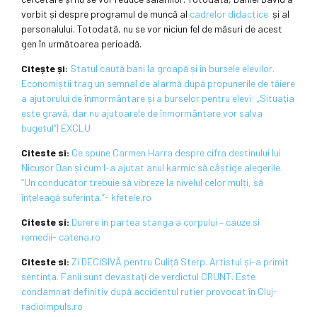
vorbit și despre programul de muncă al
cadrelor didactice
și al
personalului. Totodată, nu se vor niciun fel de măsuri de acest
gen în următoarea perioadă.
Citește și:
Statul caută bani la groapă și în bursele elevilor.
Economiștii trag un semnal de alarmă după propunerile de tăiere
a ajutorului de înmormântare și a burselor pentru elevi: „Situația
este gravă, dar nu ajutoarele de înmormântare vor salva
bugetul”| EXCLU
Citeste si:
Ce spune Carmen Harra despre cifra destinului lui
Nicușor Dan și cum l-a ajutat anul karmic să câștige alegerile.
“Un conducător trebuie să vibreze la nivelul celor mulți, să
înțeleagă suferința.”- kfetele.ro
Citeste si:
Durere in partea stanga a corpului – cauze si
remedii- catena.ro
Citeste si:
Zi DECISIVĂ pentru Culiță Sterp. Artistul și-a primit
sentința. Fanii sunt devastaţi de verdictul CRUNT. Este
condamnat definitiv după accidentul rutier provocat în Cluj-
radioimpuls.ro