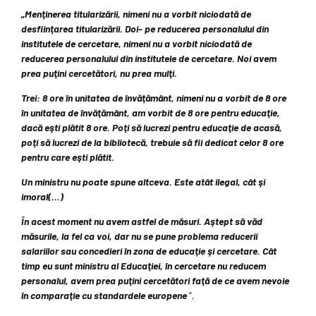
„Menţinerea titularizării, nimeni nu a vorbit niciodată de
desfiinţarea titularizării. Doi- pe reducerea personalului din
institutele de cercetare, nimeni nu a vorbit niciodată de
reducerea personalului din institutele de cercetare. Noi avem
prea puţini cercetători, nu prea mulţi.
Trei: 8 ore în unitatea de învăţământ, nimeni nu a vorbit de 8 ore
în unitatea de învăţământ, am vorbit de 8 ore pentru educaţie,
dacă eşti plătit 8 ore. Poţi să lucrezi pentru educaţie de acasă,
poţi să lucrezi de la bibliotecă, trebuie să fii dedicat celor 8 ore
pentru care eşti plătit.
Un ministru nu poate spune altceva. Este atât ilegal, cât şi
imoral(…)
În acest moment nu avem astfel de măsuri. Aştept să văd
măsurile, la fel ca voi, dar nu se pune problema reducerii
salariilor sau concedieri în zona de educaţie şi cercetare. Cât
timp eu sunt ministru al Educaţiei, în cercetare nu reducem
personalul, avem prea puţini cercetători faţă de ce avem nevoie
în comparaţie cu standardele europene
”,