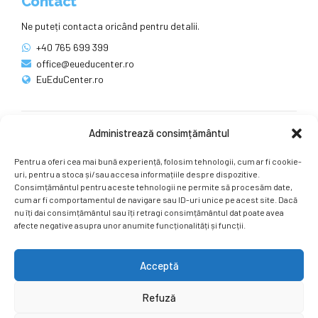
Contact
Ne puteți contacta oricând pentru detalii.
+40 765 699 399
office@eueducenter.ro
EuEduCenter.ro
Administrează consimțământul
Rețele sociale
Pentru a oferi cea mai bună experiență, folosim tehnologii, cum ar fi cookie-
Ne puteți găsi și pe rețelele sociale.
uri, pentru a stoca și/sau accesa informațiile despre dispozitive.
Consimțământul pentru aceste tehnologii ne permite să procesăm date,
cum ar fi comportamentul de navigare sau ID-uri unice pe acest site. Dacă
nu îți dai consimțământul sau îți retragi consimțământul dat poate avea
afecte negative asupra unor anumite funcționalități și funcții.
Acceptă
Copyright by
EuEduCenter.ro
.
Refuză