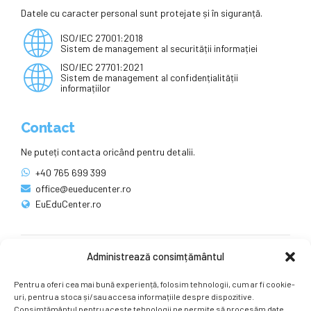
Datele cu caracter personal sunt protejate și în siguranță.
ISO/IEC 27001:2018
Sistem de management al securității informației
ISO/IEC 27701:2021
Sistem de management al confidențialității
informațiilor
Contact
Ne puteți contacta oricând pentru detalii.
+40 765 699 399
office@eueducenter.ro
EuEduCenter.ro
Administrează consimțământul
Rețele sociale
Pentru a oferi cea mai bună experiență, folosim tehnologii, cum ar fi cookie-
Ne puteți găsi și pe rețelele sociale.
uri, pentru a stoca și/sau accesa informațiile despre dispozitive.
Consimțământul pentru aceste tehnologii ne permite să procesăm date,