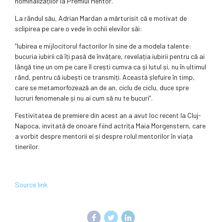
nominalizaților la Premiul Mentor.
La rândul său, Adrian Mardan a mărturisit că e motivat de
sclipirea pe care o vede în ochii elevilor săi:
”Iubirea e mijlocitorul factorilor în sine de a modela talente:
bucuria iubirii că îți pasă de învățare, revelația iubirii pentru că ai
lângă tine un om pe care îl crești cumva ca și lutul și, nu în ultimul
rând, pentru că iubești ce transmiți. Această șlefuire în timp,
care se metamorfozează an de an, ciclu de ciclu, duce spre
lucruri fenomenale și nu ai cum să nu te bucuri”.
Festivitatea de premiere din acest an a avut loc recent la Cluj-
Napoca, invitată de onoare fiind actrița Maia Morgenstern, care
a vorbit despre mentorii ei și despre rolul mentorilor în viața
tinerilor.
Source link