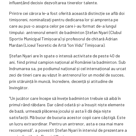
influențând decisiv dezvoltarea tinerelor talente.
Printre cei cărora le-a fost oferită această distincție se află doi
timișoreni, nominalizați pentru dedicarea lor și amprenta pe
care au pus-o asupra celor pe care i-au format de-a lungul
timpului: antrenorul emerit de badminton Ștefan Nyari (Clubul
Sportiv Municipal Timișoara) și profesorul de chitară Adrian
Mardan (Liceul Teoretic de Artă ”Ion Vidu” Timișoara).
Ștefan Nyari are în spate o intensă activitate de peste 40 de
ani, fiind primul campion național al României la badminton. Sub
îndrumarea sa, pe podiumul național și cel internațional au urcat
zeci de tineri care au văzut în antrenorul lor un model de succes,
prin stăruință în muncă, încredere, decență și atitudine de
învingător.
”Un jucător care începe să învețe badminton trebuie să aibă în
primul rând răbdare. Dar când odată și-a însușit niște elemente
de bază, urmează plăcerea jocului și asta îi dă deja niște
satisfacții. Mă bucur de bucuria acestor copii care câștigă. Este
un lucru extraordinar. Pentru un antrenor, asta e cea mai mare
recompensă”, a povestit Ștefan Nyari în interviul de prezentare a