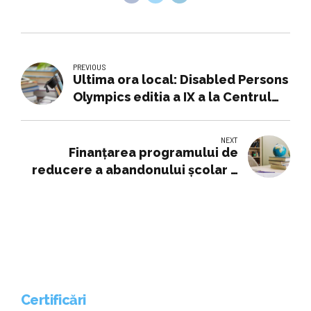
PREVIOUS
Ultima ora local: Disabled Persons
Olympics editia a IX a la Centrul
Scolar de Educatie Incluziva
Suceava » Monitorul de Suceava
NEXT
Finanțarea programului de
reducere a abandonului școlar a
avut un impact pozitiv asupra
școlilor (raport)
Certificări