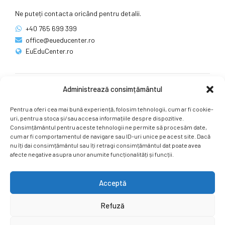
Ne puteți contacta oricând pentru detalii.
+40 765 699 399
office@eueducenter.ro
EuEduCenter.ro
Administrează consimțământul
Rețele sociale
Pentru a oferi cea mai bună experiență, folosim tehnologii, cum ar fi cookie-
Ne puteți găsi și pe rețelele sociale.
uri, pentru a stoca și/sau accesa informațiile despre dispozitive.
Consimțământul pentru aceste tehnologii ne permite să procesăm date,
cum ar fi comportamentul de navigare sau ID-uri unice pe acest site. Dacă
nu îți dai consimțământul sau îți retragi consimțământul dat poate avea
afecte negative asupra unor anumite funcționalități și funcții.
Acceptă
Copyright by
EuEduCenter.ro
.
Refuză
Prima Pagină
Simpozion Internațional
Revista
Știri