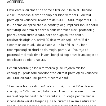
AGERPRES.
Elevii care s-au clasat pe primele trei locuri la nivelul fiecărei
clase – recunoscuți drept ‘campionii biodiversității’ – au fost
premiați cu vouchere în valoare de 2.000, 1.500, respectiv 1.000
lei, în semn de apreciere a cunoștințelor și implicării lor, în cadrul
festivității de premiere care a adus împreună elevi, profesori și
părinți, arată sursa citată, care adaugă că, tot pentru
rezultatele obținute, primii 90 de elevi clasați – câte 15 din
fiecare an de studiu, de la clasa a II-a la a VII-a – au fost
recompensați cu kituri de drumeție, pentru a-i încuraja să
petreacă mai mult timp în aer liber și să exploreze frumusețile pe
care le are de oferit natura.
Pentru contribuția lor în formarea și încurajarea micilor
ecologiști, profesorii coordonatori au fost premiați cu vouchere
de 1.000 lei (câte unul pentru fiecare clasă).
‘Olimpiada ‘Natura dintre Ape’ confirmă, prin cei 1.254 de elevi
înscriși, cu 32% mai mulți față de anul trecut, interesul tot mai
mare al copiilor pentru biodiversitate. Educația pentru mediu
începe de la vârste fragede și ne bucurăm să avem alături atât
părinți, cât și profesori care ne susțin! Rezultatele bune pe care