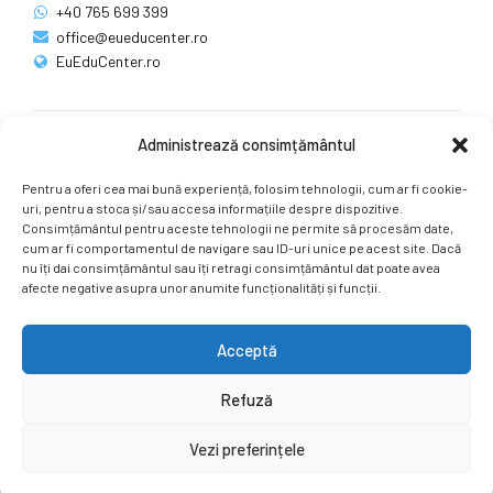
+40 765 699 399
office@eueducenter.ro
EuEduCenter.ro
Administrează consimțământul
Rețele sociale
Pentru a oferi cea mai bună experiență, folosim tehnologii, cum ar fi cookie-
Ne puteți găsi și pe rețelele sociale.
uri, pentru a stoca și/sau accesa informațiile despre dispozitive.
Consimțământul pentru aceste tehnologii ne permite să procesăm date,
cum ar fi comportamentul de navigare sau ID-uri unice pe acest site. Dacă
nu îți dai consimțământul sau îți retragi consimțământul dat poate avea
afecte negative asupra unor anumite funcționalități și funcții.
Acceptă
Copyright by
EuEduCenter.ro
.
Refuză
Prima Pagină
Simpozion Internațional
Revista
Știri
Vezi preferințele
Cont Client
ÎNAPOI SUS