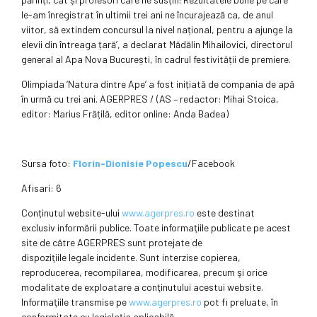
le-am înregistrat în ultimii trei ani ne încurajează ca, de anul
viitor, să extindem concursul la nivel național, pentru a ajunge la
elevii din întreaga țară’, a declarat Mădălin Mihailovici, directorul
general al Apa Nova București, în cadrul festivității de premiere.
Olimpiada ‘Natura dintre Ape’ a fost inițiată de compania de apă
în urmă cu trei ani. AGERPRES / (AS – redactor: Mihai Stoica,
editor: Marius Frățilă, editor online: Anda Badea)
Sursa foto:
Florin-Dionisie Popescu
/Facebook
Afisari: 6
Conținutul website-ului
www.agerpres.ro
este destinat
exclusiv informării publice. Toate informaţiile publicate pe acest
site de către AGERPRES sunt protejate de
dispoziţiile legale incidente. Sunt interzise copierea,
reproducerea, recompilarea, modificarea, precum şi orice
modalitate de exploatare a conţinutului acestui website.
Informaţiile transmise pe
www.agerpres.ro
pot fi preluate, în
conformitate cu legislaţia aplicabilă,