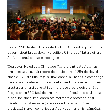
Peste 1.250 de elevi din clasele II-VII din București și județul Ilfov
au participat la cea de-a III-a ediție a Olimpiada ‘Natura dintre
Ape’, dedicată educației ecologice.
‘Cea de-a III-a ediție a Olimpiadei ‘Natura dintre Ape’ a atras
anul acesta un număr record de participanți: 1.254 de elevi din
clasele II-VII, din București și Ilfov, care s-au înscris în competiția
dedicată educației ecologice, confirmând interesul în continuă
creștere al tinerei generații pentru protejarea biodiversității.
Creșterea cu 32% față de anul anterior reflectă interesul ridicat
al copiilor, dar și implicarea tot mai mare a profesorilor și
părinților în susținerea inițiativelor dedicate naturii’, se
precizează într-un comunicat al Apa Nova transmis, sâmbătă,