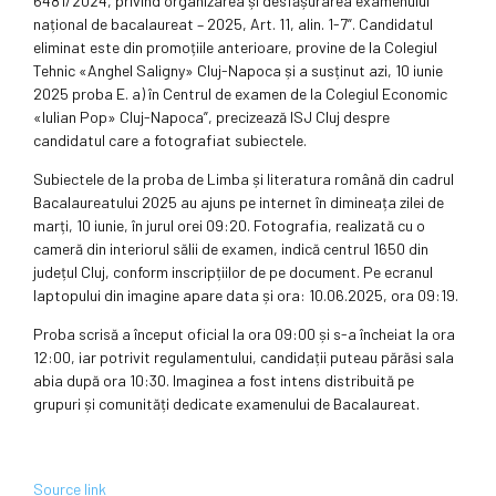
6481/2024, privind organizarea și desfășurarea examenului
național de bacalaureat – 2025, Art. 11, alin. 1-7”. Candidatul
eliminat este din promoțiile anterioare, provine de la Colegiul
Tehnic «Anghel Saligny» Cluj-Napoca și a susținut azi, 10 iunie
2025 proba E. a) în Centrul de examen de la Colegiul Economic
«Iulian Pop» Cluj-Napoca”, precizează ISJ Cluj despre
candidatul care a fotografiat subiectele.
Subiectele de la proba de Limba și literatura română din cadrul
Bacalaureatului 2025 au ajuns pe internet în dimineața zilei de
marți, 10 iunie, în jurul orei 09:20. Fotografia, realizată cu o
cameră din interiorul sălii de examen, indică centrul 1650 din
județul Cluj, conform inscripțiilor de pe document. Pe ecranul
laptopului din imagine apare data și ora: 10.06.2025, ora 09:19.
Proba scrisă a început oficial la ora 09:00 și s-a încheiat la ora
12:00, iar potrivit regulamentului, candidații puteau părăsi sala
abia după ora 10:30. Imaginea a fost intens distribuită pe
grupuri și comunități dedicate examenului de Bacalaureat.
Source link