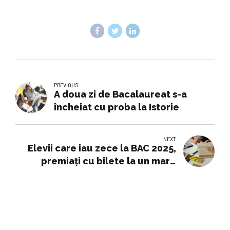
PREVIOUS
A doua zi de Bacalaureat s-a
încheiat cu proba la Istorie
NEXT
Elevii care iau zece la BAC 2025,
premiați cu bilete la un mare
festival din România