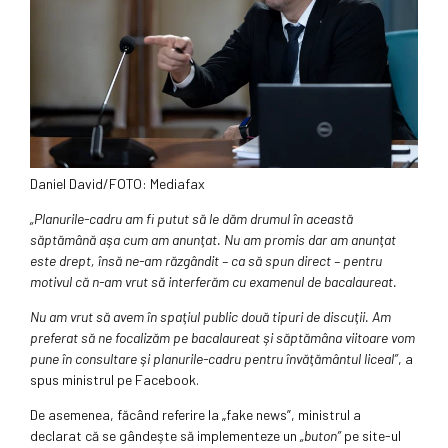
Daniel David/FOTO: Mediafax
„Planurile-cadru am fi putut să le dăm drumul în această
săptămână aşa cum am anunţat. Nu am promis dar am anunţat
este drept, însă ne-am răzgândit – ca să spun direct – pentru
motivul că n-am vrut să interferăm cu examenul de bacalaureat.
Nu am vrut să avem în spaţiul public două tipuri de discuţii. Am
preferat să ne focalizăm pe bacalaureat şi săptămâna viitoare vom
pune în consultare şi planurile-cadru pentru învăţământul liceal”
, a
spus ministrul pe Facebook.
De asemenea, făcând referire la „fake news”, ministrul a
declarat că se gândeşte să implementeze un
„buton”
pe site-ul