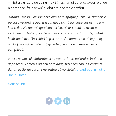
ministerului care se va numi
„Fii informat”
şi care va avea rolul de
a combate „
fake news
” şi distorsionarea adevărului.
„Uitându-mă la lucrurile care circulă în spaţiul public, la întrebările
pe care mi le-aţi spus, mă gândesc şi mă gândesc serios, nu am
luat o decizie dar mă gândesc serios, că ar trebui să avem o
secţiune, un buton pe site-ul ministerului, «Fii informat!», astfel
încât dacă aveţi întrebări importante, fundamentale să le puneţi
acolo şi noi să vă putem răspunde, pentru că uneori e foarte
complicat.
«Fake news»-ul, distorsionarea sunt atât de puternice încât ne
depăşesc. Ar trebui să dau câte două-trei precizări în fiecare zi,
dar un astfel de buton s-ar putea să ne ajute
”,
a explicat ministrul
Daniel David.
Source link