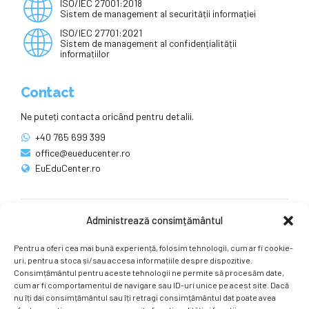
ISO/IEC 27001:2018
Sistem de management al securității informației
ISO/IEC 27701:2021
Sistem de management al confidențialității
informațiilor
Contact
Ne puteți contacta oricând pentru detalii.
+40 765 699 399
office@eueducenter.ro
EuEduCenter.ro
Administrează consimțământul
Rețele sociale
Pentru a oferi cea mai bună experiență, folosim tehnologii, cum ar fi cookie-
Ne puteți găsi și pe rețelele sociale.
uri, pentru a stoca și/sau accesa informațiile despre dispozitive.
Consimțământul pentru aceste tehnologii ne permite să procesăm date,
cum ar fi comportamentul de navigare sau ID-uri unice pe acest site. Dacă
nu îți dai consimțământul sau îți retragi consimțământul dat poate avea