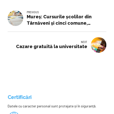
PREVIOUS
Mureș: Cursurile școlilor din
Târnăveni și cinci comune,
suspendate din 16 iunie pe fondul
creșterii salinității
NEXT
Cazare gratuită la universitate
Certificări
Datele cu caracter personal sunt protejate și în siguranță.